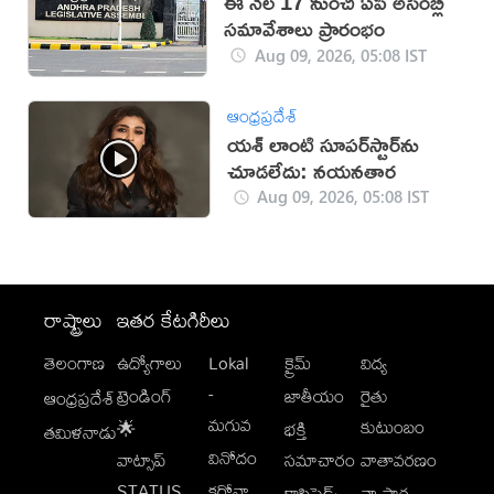
ఈ నెల 17 నుంచి ఏపీ అసెంబ్లీ
సమావేశాలు ప్రారంభం
Aug 09, 2026, 05:08 IST
ఆంధ్రప్రదేశ్
యశ్ లాంటి సూపర్‌స్టార్‌ను
చూడలేదు: నయనతార
Aug 09, 2026, 05:08 IST
రాష్ట్రాలు
ఇతర కేటగిరీలు
తెలంగాణ
ఉద్యోగాలు
Lokal
క్రైమ్
విద్య
-
ట్రెండింగ్
జాతీయం
రైతు
ఆంధ్రప్రదేశ్
మగువ
కుటుంబం
🌟
భక్తి
తమిళనాడు
వినోదం
వాట్సాప్
సమాచారం
వాతావరణం
STATUS
కరోనా
క్లాసిఫైడ్స్
వ్యాపార