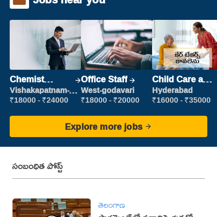
Chemist
Office Staff
Child Care and
Production
Patient care
Vishakapatnam-
West-godavari
Hyderabad
new
Executive
₹18000 - ₹24000
₹18000 - ₹20000
₹16000 - ₹35000
Explore more jobs
సంబంధిత పోస్ట్
తెలంగాణ