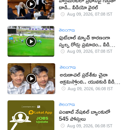
పార్లమెంట్‌లో ప్రధానిపై గుడ్లతో
దాడి.. వీడియో వైరల్
Aug 09, 2026, 07:08 IST
తెలంగాణ
ఫుట్‌బాల్ మ్యాచ్‌ కారణంగా
స్వల్ప రోడ్డు ప్రమాదం.. వీడియో
వైరల్!
Aug 09, 2026, 07:08 IST
తెలంగాణ
అరుణాచల్‌ ప్రదేశ్‌ను చైనా
ఆక్రమిస్తోంది.. యువకుడి వీడియో
వైరల్
Aug 09, 2026, 06:08 IST
తెలంగాణ
పంజాబ్ నేషనల్ బ్యాంకులో
545 పోస్టులు
Aug 09, 2026, 06:08 IST