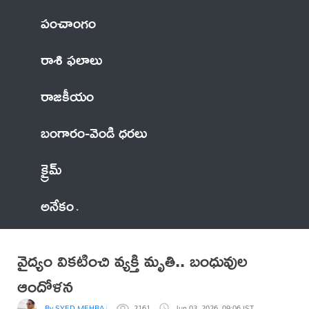
పంచాంగం
రాశి ఫలాలు
రాజకీయం
బంగారం-వెండి ధరలు
క్రైమ్
అనేకం
వైద్యం వికటించి వ్యక్తి మృతి.. బంధువుల
ఆందోళన
By SYED MEHRAJUDDIN
2161
Jun 03, 2026, 09:06 IST