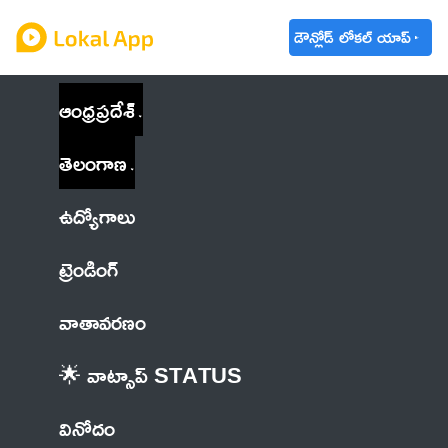
డౌన్లోడ్ లోకల్ యాప్
ఆంధ్రప్రదేశ్
తెలంగాణ
ఉద్యోగాలు
ట్రెండింగ్
వాతావరణం
🌟 వాట్సాప్ STATUS
వినోదం