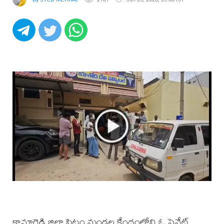
కామారెడ్డి జిల్లా పిట్లం మండల కేంద్రంలోని ఓ ప్రైవేట్