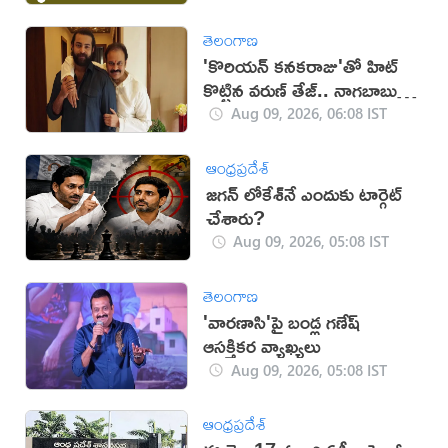
తెలంగాణ
'కొరియన్ కనకరాజు'తో హిట్
కొట్టిన వరుణ్ తేజ్.. నాగబాబు
ఎమోషనల్ పోస్ట్
Aug 09, 2026, 06:08 IST
ఆంధ్రప్రదేశ్
జగన్ లోకేశ్‌నే ఎందుకు టార్గెట్
చేశారు?
Aug 09, 2026, 05:08 IST
తెలంగాణ
'వారణాసి'పై బండ్ల గణేష్
ఆసక్తికర వ్యాఖ్యలు
Aug 09, 2026, 05:08 IST
ఆంధ్రప్రదేశ్