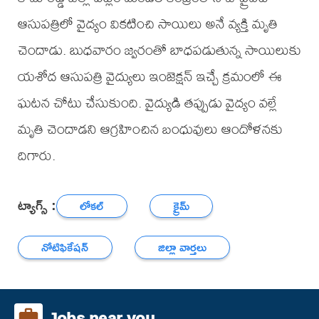
ఆసుపత్రిలో వైద్యం వికటించి సాయిలు అనే వ్యక్తి మృతి
చెందాడు. బుధవారం జ్వరంతో బాధపడుతున్న సాయిలుకు
యశోద ఆసుపత్రి వైద్యులు ఇంజెక్షన్ ఇచ్చే క్రమంలో ఈ
ఘటన చోటు చేసుకుంది. వైద్యుడి తప్పుడు వైద్యం వల్లే
మృతి చెందాడని ఆగ్రహించిన బంధువులు ఆందోళనకు
దిగారు.
ట్యాగ్స్ :
లోకల్
క్రైమ్
నోటిఫికేషన్
జిల్లా వార్తలు
Jobs near you