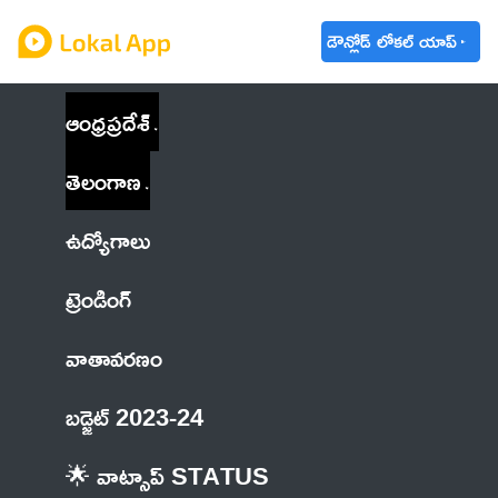
డౌన్లోడ్ లోకల్ యాప్
ఆంధ్రప్రదేశ్
తెలంగాణ
ఉద్యోగాలు
ట్రెండింగ్
వాతావరణం
బడ్జెట్ 2023-24
🌟 వాట్సాప్ STATUS