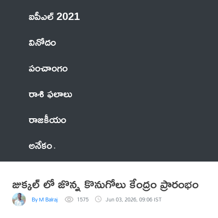
ఐపీఎల్ 2021
వినోదం
పంచాంగం
రాశి ఫలాలు
రాజకీయం
అనేకం
జుక్కల్ లో జొన్న కొనుగోలు కేంద్రం ప్రారంభం
By M Balraj
1575
Jun 03, 2026, 09:06 IST