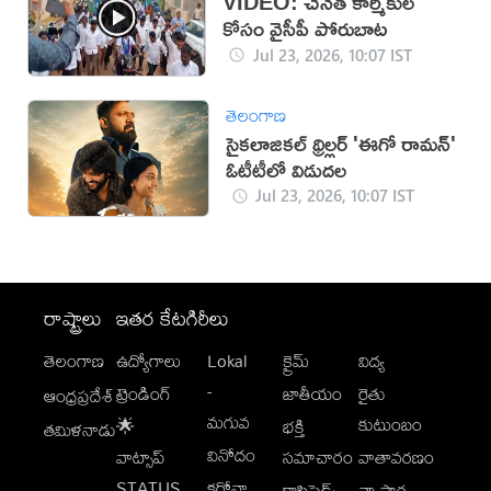
VIDEO: చేనేత కార్మికుల
కోసం వైసీపీ పోరుబాట
Jul 23, 2026, 10:07 IST
తెలంగాణ
సైకలాజికల్ థ్రిల్లర్ 'ఈగో రామన్'
ఓటీటీలో విడుదల
Jul 23, 2026, 10:07 IST
రాష్ట్రాలు
ఇతర కేటగిరీలు
తెలంగాణ
ఉద్యోగాలు
Lokal
క్రైమ్
విద్య
-
ట్రెండింగ్
జాతీయం
రైతు
ఆంధ్రప్రదేశ్
మగువ
కుటుంబం
🌟
భక్తి
తమిళనాడు
వినోదం
వాట్సాప్
సమాచారం
వాతావరణం
STATUS
కరోనా
క్లాసిఫైడ్స్
వ్యాపార