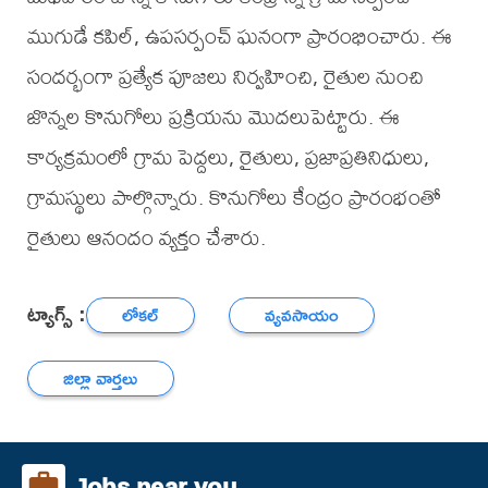
ముగుడే కపిల్, ఉపసర్పంచ్ ఘనంగా ప్రారంభించారు. ఈ
సందర్భంగా ప్రత్యేక పూజలు నిర్వహించి, రైతుల నుంచి
జొన్నల కొనుగోలు ప్రక్రియను మొదలుపెట్టారు. ఈ
కార్యక్రమంలో గ్రామ పెద్దలు, రైతులు, ప్రజాప్రతినిధులు,
గ్రామస్థులు పాల్గొన్నారు. కొనుగోలు కేంద్రం ప్రారంభంతో
రైతులు ఆనందం వ్యక్తం చేశారు.
ట్యాగ్స్ :
లోకల్
వ్యవసాయం
జిల్లా వార్తలు
Jobs near you