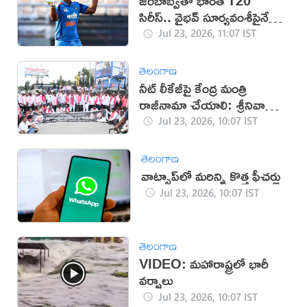
జింబాబ్వేతో భారత్ T20
సిరీస్.. వైభవ్ సూర్యవంశీపైనే
దృష్టి
Jul 23, 2026, 11:07 IST
తెలంగాణ
నీట్ లీకేజీపై కేంద్ర మంత్రి
రాజీనామా చేయాలి: శ్రీనివాస్
గౌడ్
Jul 23, 2026, 10:07 IST
తెలంగాణ
వాట్సాప్‌లో మరిన్ని కొత్త ఫీచర్లు
Jul 23, 2026, 10:07 IST
తెలంగాణ
VIDEO: మహారాష్ట్రలో భారీ
వర్షాలు
Jul 23, 2026, 10:07 IST