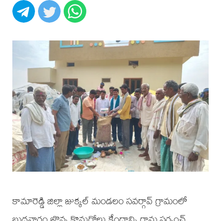
కామారెడ్డి జిల్లా జుక్కల్ మండలం సవర్గావ్ గ్రామంలో
బుధవారం జొన్న కొనుగోలు కేంద్రాన్ని గ్రామ సర్పంచ్