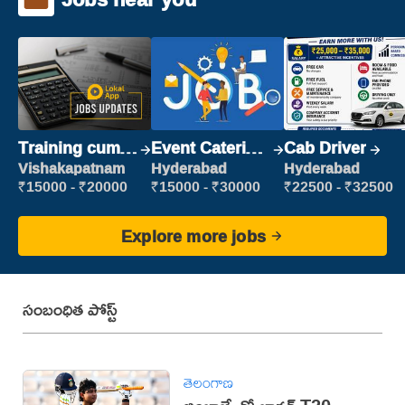
Training cum
Event Catering
Cab Driver
Placement
Staff
Vishakapatnam
Hyderabad
Hyderabad
₹15000 - ₹20000
₹15000 - ₹30000
₹22500 - ₹32500
Explore more jobs
సంబంధిత పోస్ట్
తెలంగాణ