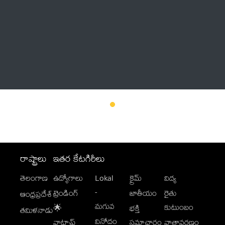
Thatstelugu
బిగ్ బాస్
అనేకం
రాష్ట్రాలు
ఇతర కేటగిరీలు
తెలంగాణ
ఉద్యోగాలు
Lokal
క్రైమ్
విద్య
-
ట్రెండింగ్
జాతీయం
రైతు
ఆంధ్రప్రదేశ్
మగువ
కుటుంబం
🌟
భక్తి
తమిళనాడు
వినోదం
వాట్సాప్
సమాచారం
వాతావరణం