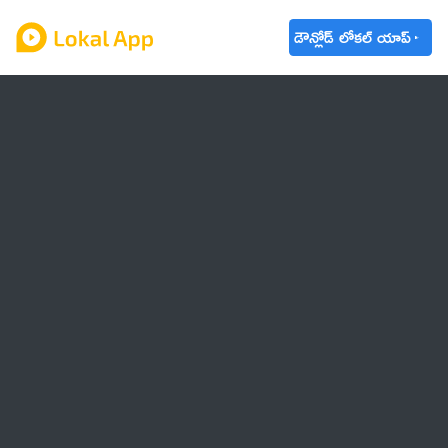
డౌన్లోడ్ లోకల్ యాప్
ఆంధ్రప్రదేశ్
తెలంగాణ
ఉద్యోగాలు
ట్రెండింగ్
వాతావరణం
బడ్జెట్ 2023-24
🌟 వాట్సాప్ STATUS