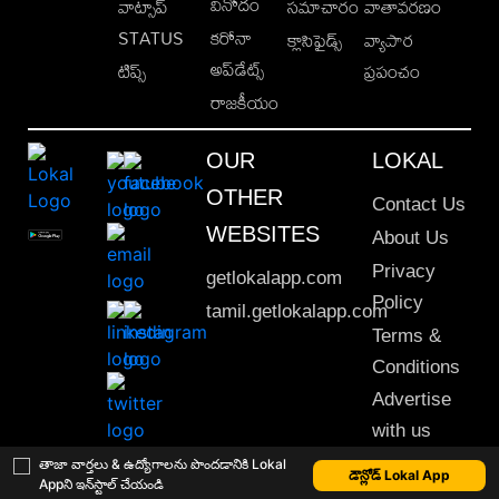
వినోదం
వాట్సాప్
సమాచారం
వాతావరణం
STATUS
కరోనా
క్లాసిఫైడ్స్
వ్యాపార
అప్‌డేట్స్
టిప్స్
ప్రపంచం
రాజకీయం
OUR
LOKAL
OTHER
Contact Us
WEBSITES
About Us
Privacy
getlokalapp.com
Policy
tamil.getlokalapp.com
Terms &
Conditions
Advertise
with us
Sitemap
తాజా వార్తలు & ఉద్యోగాలను పొందడానికి Lokal
డౌన్లోడ్ Lokal App
Appని ఇన్‌స్టాల్ చేయండి
This material may not be published, transmitted, rewritten or redistributed. © 2020 Lokal App. All rights reserved.