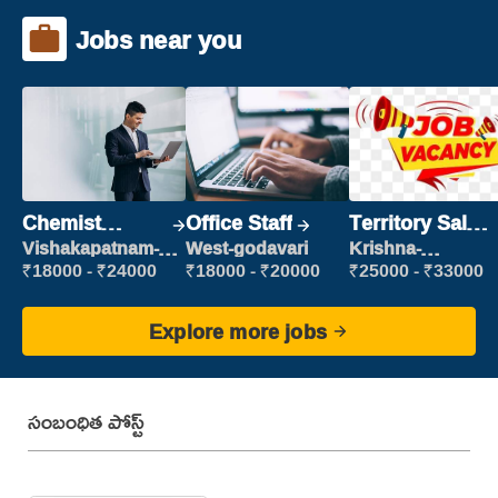
Jobs near you
Chemist
Office Staff
Territory Sales
Production
Manager
Vishakapatnam-
West-godavari
Krishna-
new
vijayawada
Executive
₹18000 - ₹24000
₹18000 - ₹20000
₹25000 - ₹33000
Explore more jobs
సంబంధిత పోస్ట్