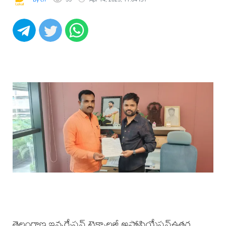
తెలంగాణ ఇన్ఫర్మేషన్ టెక్నాలజీ అసోసియేషన్ఉత్తర