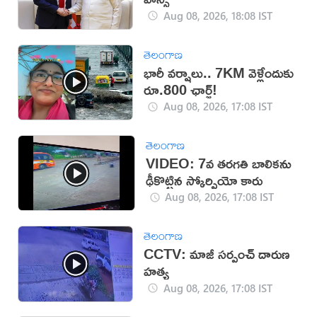
Aug 08, 2026, 18:08 IST
తెలంగాణ
భారీ వర్షాలు.. 7KM వెళ్లేందుకు
రూ.800 ఛార్జ్!
Aug 08, 2026, 17:08 IST
తెలంగాణ
VIDEO: 7వ తరగతి బాలికను
ఢీకొట్టిన స్కోర్పియో కారు
Aug 08, 2026, 17:08 IST
తెలంగాణ
CCTV: మాజీ సర్పంచ్ దారుణ
హత్య
Aug 08, 2026, 17:08 IST