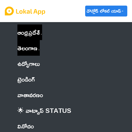
డౌన్లోడ్ లోకల్ యాప్
ఆంధ్రప్రదేశ్
తెలంగాణ
ఉద్యోగాలు
ట్రెండింగ్
వాతావరణం
🌟 వాట్సాప్ STATUS
వినోదం