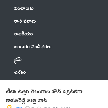
పంచాంగం
రాశి ఫలాలు
రాజకీయం
బంగారం-వెండి ధరలు
క్రైమ్
అనేకం
టీటా ఉత్తర తెలంగాణ జోన్ సెక్రటరీగా
కామారెడ్డి జిల్లా వాసి
By ch
55
Apr 14, 2025, 11:04 IST