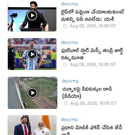
తెలంగాణ
లైఫ్‌లో ఏమైనా చేయాలనుకుంటే
మనల్ని ఏదీ ఆపలేదు: యశ్
Aug 08, 2026, 18:08 IST
తెలంగాణ
ఫుట్‌బాల్ స్టార్ మెస్సీ తండ్రి జార్జ్
కన్నుమూత
Aug 08, 2026, 18:08 IST
తెలంగాణ
చిన్నారిపై వీధికుక్కల దాడి
(వీడియో)
Aug 08, 2026, 18:08 IST
తెలంగాణ
ప్రధాని మోదీకి ఫోన్ చేసిన జేడీ
వాన్స్