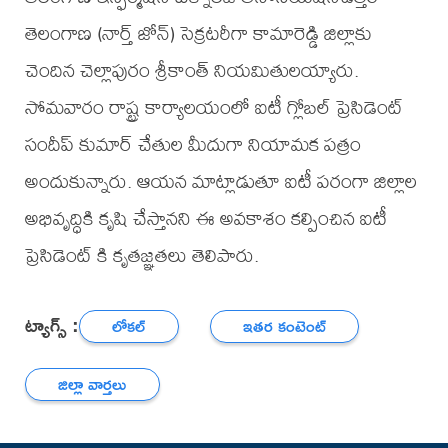
తెలంగాణ (నార్త్ జోన్) సెక్రటరీగా కామారెడ్డి జిల్లాకు
చెందిన చెల్లాపురం శ్రీకాంత్ నియమితులయ్యారు.
సోమవారం రాష్ట్ర కార్యాలయంలో ఐటీ గ్లోబల్ ప్రెసిడెంట్
సందీప్ కుమార్ చేతుల మీదుగా నియామక పత్రం
అందుకున్నారు. ఆయన మాట్లాడుతూ ఐటీ పరంగా జిల్లాల
అభివృద్ధికి కృషి చేస్తానని ఈ అవకాశం కల్పించిన ఐటీ
ప్రెసిడెంట్ కి కృతజ్ఞతలు తెలిపారు.
ట్యాగ్స్ :
లోకల్
ఇతర కంటెంట్
జిల్లా వార్తలు