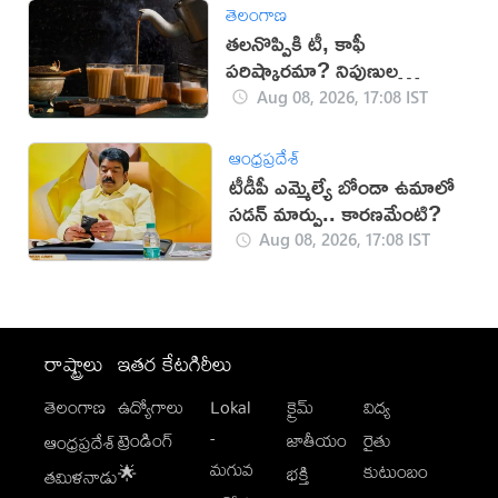
తెలంగాణ
తలనొప్పికి టీ, కాఫీ
పరిష్కారమా? నిపుణుల
సూచనలు ఇవే!
Aug 08, 2026, 17:08 IST
ఆంధ్రప్రదేశ్
టీడీపీ ఎమ్మెల్యే బోండా ఉమాలో
సడన్‌ మార్పు.. కారణమేంటి?
Aug 08, 2026, 17:08 IST
రాష్ట్రాలు
ఇతర కేటగిరీలు
తెలంగాణ
ఉద్యోగాలు
Lokal
క్రైమ్
విద్య
-
ట్రెండింగ్
జాతీయం
రైతు
ఆంధ్రప్రదేశ్
మగువ
కుటుంబం
🌟
భక్తి
తమిళనాడు