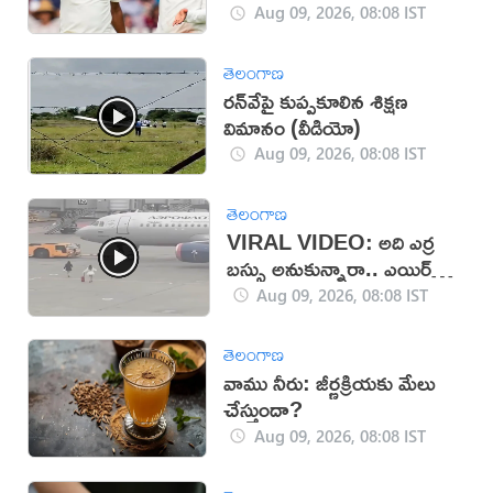
Aug 09, 2026, 08:08 IST
తెలంగాణ
రన్‌వేపై కుప్పకూలిన శిక్షణ
విమానం (వీడియో)
Aug 09, 2026, 08:08 IST
తెలంగాణ
VIRAL VIDEO: అది ఎర్ర
బస్సు అనుకున్నారా.. ఎయిర్
బస్సు అనుకున్నారా!
Aug 09, 2026, 08:08 IST
తెలంగాణ
వాము నీరు: జీర్ణక్రియకు మేలు
చేస్తుందా?
Aug 09, 2026, 08:08 IST