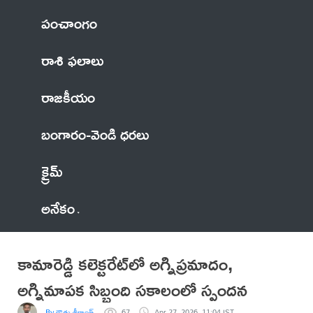
పంచాంగం
రాశి ఫలాలు
రాజకీయం
బంగారం-వెండి ధరలు
క్రైమ్
అనేకం
కామారెడ్డి కలెక్టరేట్‌లో అగ్నిప్రమాదం,
అగ్నిమాపక సిబ్బంది సకాలంలో స్పందన
By రౌతు శ్రీకాంత్
67
Apr 27, 2026, 11:04 IST