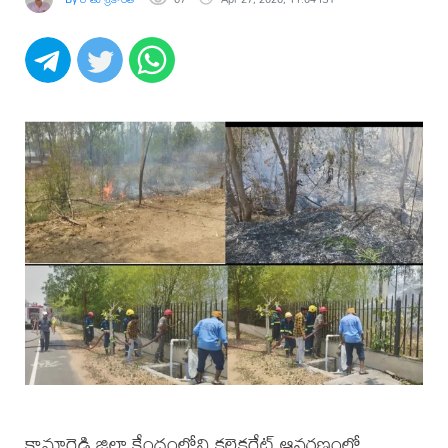
కామారెడ్డి జిల్లా కేంద్రంలోని కలెక్టరేట్ ఆవరణంలో