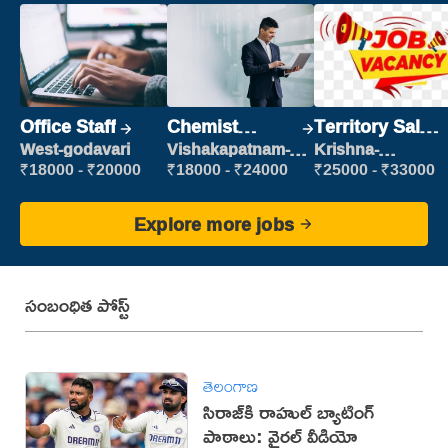
Office Staff
Chemist
Territory Sales
Production
Manager
West-godavari
Vishakapatnam-
Krishna-
new
vijayawada
Executive
₹18000 - ₹20000
₹18000 - ₹24000
₹25000 - ₹33000
Explore more jobs
సంబంధిత పోస్ట్
తెలంగాణ
సిరాజ్‌కి రాహుల్ బ్యాటింగ్
పాఠాలు: వైరల్ వీడియో