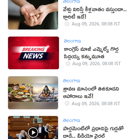
తెలంగాణ
వేళ్లు విరిస్తే కీళ్లవాతం వస్తుందా..
క్లారిటీ ఇదే!
Aug 09, 2026, 08:08 IST
తెలంగాణ
కాంగ్రెస్ మాజీ ఎమ్మెల్యే గొర్ల
సిద్ధయ్య కన్నుమూత
Aug 09, 2026, 08:08 IST
తెలంగాణ
శ్రావణ మాసంలో తినకూడని
ఆహారాలు ఇవే!
Aug 09, 2026, 08:08 IST
తెలంగాణ
పార్లమెంట్‌లో ప్రధానిపై గుడ్లతో
దాడి.. వీడియో వైరల్