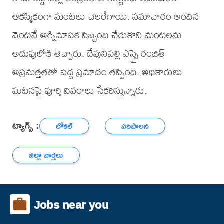
ఆకస్మికంగా మంటలు చెలరేగాయి. సమాచారం అందిన
వెంటనే అగ్నిమాపక సిబ్బంది చేరుకొని మంటలను
అదుపులోకి తెచ్చారు. దేవునిపల్లి ఎస్సై రంజిత్
అప్రమత్తతతో పెద్ద ప్రమాదం తప్పింది. అధికారులు
ఘటనపై పూర్తి వివరాలు సేకరిస్తున్నారు.
ట్యాగ్స్ :
లోకల్
పరిపాలన
జిల్లా వార్తలు
Jobs near you