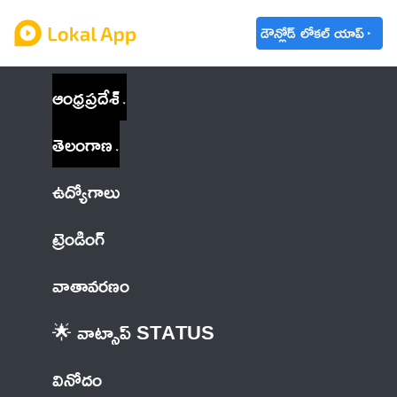
డౌన్లోడ్ లోకల్ యాప్
ఆంధ్రప్రదేశ్
తెలంగాణ
ఉద్యోగాలు
ట్రెండింగ్
వాతావరణం
🌟 వాట్సాప్ STATUS
వినోదం