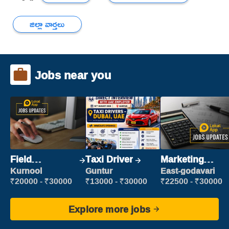
జిల్లా వార్తలు
Jobs near you
Field
Taxi Driver
Marketing
Marketing
Executive
Kurnool
Guntur
East-godavari
Executive
₹20000 - ₹30000
₹13000 - ₹30000
₹22500 - ₹30000
Explore more jobs