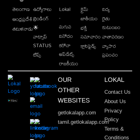
తెలంగాణ
ఉద్యోగాలు
Lokal
క్రైమ్
విద్య
-
ట్రెండింగ్
జాతీయం
రైతు
ఆంధ్రప్రదేశ్
మగువ
కుటుంబం
🌟
భక్తి
తమిళనాడు
వినోదం
వాట్సాప్
సమాచారం
వాతావరణం
STATUS
కరోనా
క్లాసిఫైడ్స్
వ్యాపార
అప్‌డేట్స్
టిప్స్
ప్రపంచం
రాజకీయం
OUR
LOKAL
OTHER
Contact Us
WEBSITES
About Us
Privacy
getlokalapp.com
Policy
tamil.getlokalapp.com
Terms &
Conditions