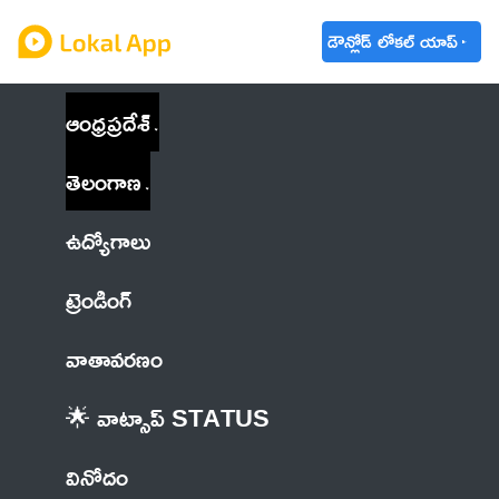
డౌన్లోడ్ లోకల్ యాప్
ఆంధ్రప్రదేశ్
తెలంగాణ
ఉద్యోగాలు
ట్రెండింగ్
వాతావరణం
🌟 వాట్సాప్ STATUS
వినోదం