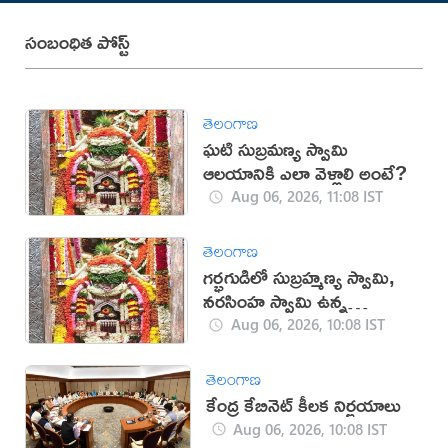
సంబంధిత పోస్ట్
తెలంగాణ
ఘటి సుబ్రమణ్య స్వామి
ఆలయానికి ఎలా వెళ్లాలి అంటే?
Aug 06, 2026, 11:08 IST
తెలంగాణ
గర్భగుడిలో సుబ్రహ్మణ్య స్వామి,
నరసింహ స్వామి ఉన్న
దేవాలయం ఇదే
Aug 06, 2026, 10:08 IST
తెలంగాణ
కేంద్ర కేబినెట్ కీలక నిర్ణయాలు
Aug 06, 2026, 10:08 IST