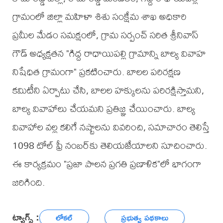
గ్రామంలో జిల్లా మహిళా శిశు సంక్షేమ శాఖ అధికారి
ప్రమీల మేడం సమక్షంలో, గ్రామ సర్పంచ్ సరిత శ్రీనివాస్
గౌడ్ అధ్యక్షతన "గిద్ద రాధాయిపల్లి గ్రామాన్ని బాల్య వివాహ
నిషేధిత గ్రామంగా" ప్రకటించారు. బాలల పరిరక్షణ
కమిటీని ఏర్పాటు చేసి, బాలల హక్కులను పరిరక్షిస్తామని,
బాల్య వివాహాలు చేయమని ప్రతిజ్ఞ చేయించారు. బాల్య
వివాహాల వల్ల కలిగే నష్టాలను వివరించి, సమాచారం తెలిస్తే
1098 టోల్ ఫ్రీ నంబర్‌కు తెలియజేయాలని సూచించారు.
ఈ కార్యక్రమం "ప్రజా పాలన ప్రగతి ప్రణాళిక"లో భాగంగా
జరిగింది.
ట్యాగ్స్ :
లోకల్
ప్రభుత్వ పథకాలు