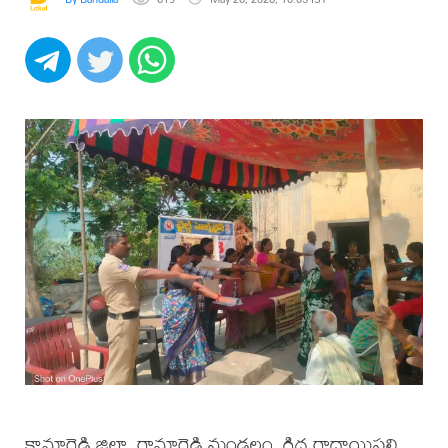
కామారెడ్డి జిల్లా, రామారెడ్డి మండలం, గిద్ద రాధాయిపల్లి