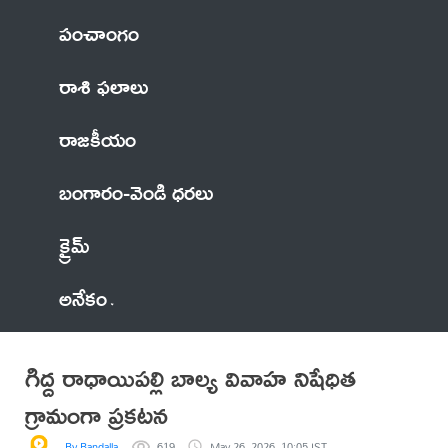
పంచాంగం
రాశి ఫలాలు
రాజకీయం
బంగారం-వెండి ధరలు
క్రైమ్
అనేకం
గిద్ద రాధాయిపల్లి బాల్య వివాహ నిషేధిత
గ్రామంగా ప్రకటన
By Bandalla
619
May 26, 2026, 10:05 IST