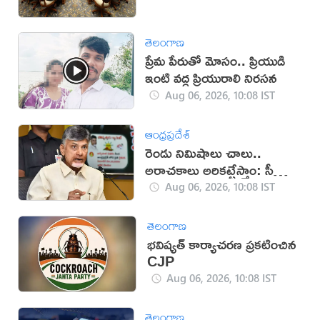
తెలంగాణ
ప్రేమ పేరుతో మోసం.. ప్రియుడి
ఇంటి వద్ద ప్రియురాలి నిరసన
Aug 06, 2026, 10:08 IST
ఆంధ్రప్రదేశ్
రెండు నిమిషాలు చాలు..
అరాచకాలు అరికట్టేస్తాం: సీఎం
చంద్రబాబు
Aug 06, 2026, 10:08 IST
తెలంగాణ
భవిష్యత్ కార్యాచరణ ప్రకటించిన
CJP
Aug 06, 2026, 10:08 IST
తెలంగాణ