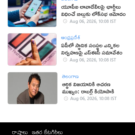
యూపీఐ లావాదేవీలపై ఛార్జీలు
విధించే బిల్లుకు లోక్‌సభ ఆమోదం
Aug 06, 2026, 10:08 IST
ఆంధ్రప్రదేశ్
ఏపీలో స్థానిక సంస్థల ఎన్నికల
నిర్వహణపై ఎస్‌ఈసీ సమావేశం
Aug 06, 2026, 10:08 IST
తెలంగాణ
ఆర్థిక విజయానికి ఆచరణ
ముఖ్యం: రాబర్ట్ కియోసాకి
Aug 06, 2026, 10:08 IST
రాష్ట్రాలు
ఇతర కేటగిరీలు