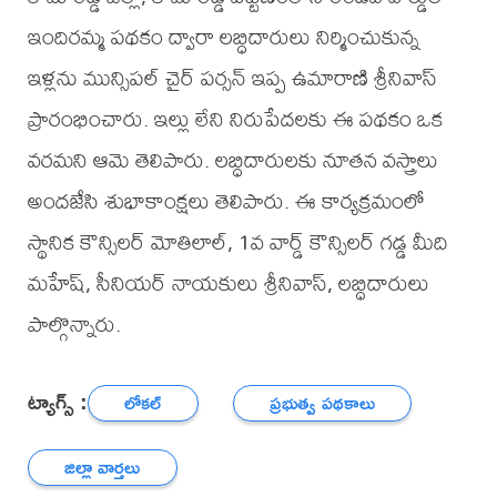
ఇందిరమ్మ పథకం ద్వారా లబ్ధిదారులు నిర్మించుకున్న
ఇళ్లను మున్సిపల్ చైర్ పర్సన్ ఇప్ప ఉమారాణి శ్రీనివాస్
ప్రారంభించారు. ఇల్లు లేని నిరుపేదలకు ఈ పథకం ఒక
వరమని ఆమె తెలిపారు. లబ్ధిదారులకు నూతన వస్త్రాలు
అందజేసి శుభాకాంక్షలు తెలిపారు. ఈ కార్యక్రమంలో
స్థానిక కౌన్సిలర్ మోతిలాల్, 1వ వార్డ్ కౌన్సిలర్ గడ్డ మీది
మహేష్, సీనియర్ నాయకులు శ్రీనివాస్, లబ్ధిదారులు
పాల్గొన్నారు.
ట్యాగ్స్ :
లోకల్
ప్రభుత్వ పథకాలు
జిల్లా వార్తలు