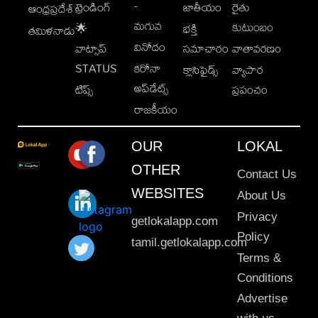
-
ట్రెండింగ్
జాతీయం
రైతు
ఆంధ్రప్రదేశ్
మగువ
కుటుంబం
🌟
భక్తి
తమిళనాడు
వినోదం
వాట్సాప్
సమాచారం
వాతావరణం
STATUS
కరోనా
క్లాసిఫైడ్స్
వ్యాపార
అప్‌డేట్స్
టిప్స్
ప్రపంచం
రాజకీయం
OUR
LOKAL
OTHER
Contact Us
WEBSITES
About Us
Privacy
getlokalapp.com
Policy
tamil.getlokalapp.com
Terms &
Conditions
Advertise