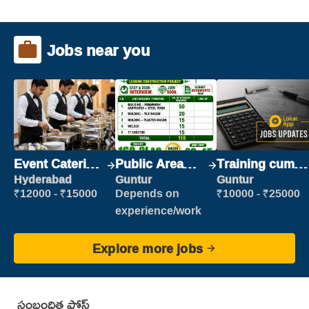
Jobs near you
Event Catering
Public Area
Training cum
Staff
Cleaner
Placement
Hyderabad
Guntur
Guntur
₹12000 - ₹15000
Depends on
₹10000 - ₹25000
experience/work
Explore more jobs
సంబంధిత పోస్ట్