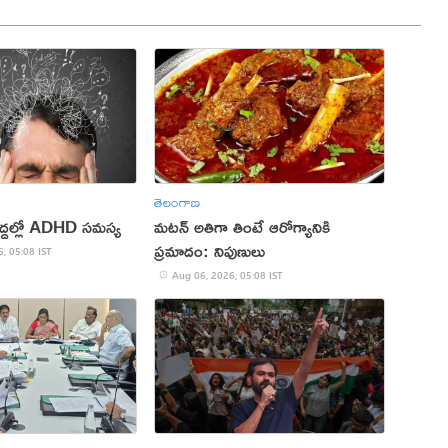
తెలంగాణ
్దల్లో ADHD సమస్య
మటన్ అతిగా తింటే ఆరోగ్యానికి
ప్రమాదం: నిపుణులు
, 05:08 IST
Aug 06, 2026, 05:08 IST