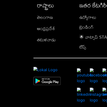
రాష్ట్రాలు
ఇతర కేటగిర
తెలంగాణ
ఉద్యోగాలు
ట్రెండింగ్
ఆంధ్రప్రదేశ్
🌟 వాట్సాప్ S
తమిళనాడు
టిప్స్