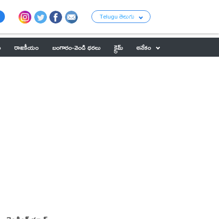
Telugu తెలుగు
ు
రాజకీయం
బంగారం-వెండి ధరలు
క్రైమ్
అనేకం