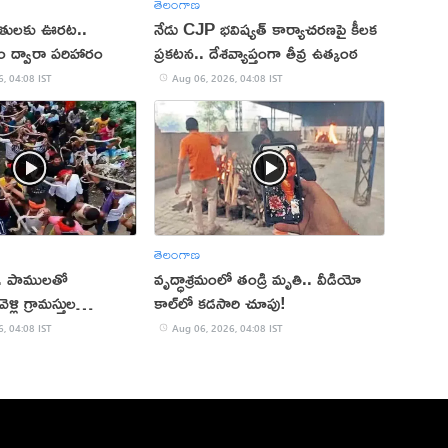
తెలంగాణ
బాధితులకు ఊరట..
నేడు CJP భవిష్యత్ కార్యాచరణపై కీలక
 ద్వారా పరిహారం
ప్రకటన.. దేశవ్యాప్తంగా తీవ్ర ఉత్కంఠ
, 04:08 IST
Aug 06, 2026, 04:08 IST
తెలంగాణ
. పాములతో
వృద్ధాశ్రమంలో తండ్రి మృతి.. వీడియో
్లి గ్రామస్తుల
కాల్‌లో కడసారి చూపు!
యో)
, 04:08 IST
Aug 06, 2026, 04:08 IST