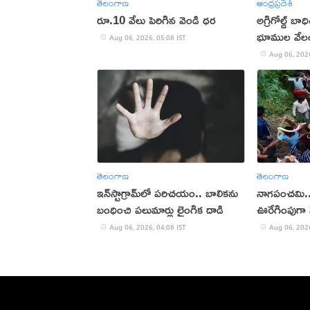
తెలంగాణ
ఆంధ్రప్రదేశ్
రూ.10 వేలు పెరిగిన వెండి ధర
అగ్రిగోల్డ్ 
భూముల వేలం
Aug 06, 2026, 05:08 IST
Aug 06, 2026
తెలంగాణ
తెలంగాణ
ఇన్‌స్టాగ్రామ్‌లో పరిచయం.. బాలికను
నాగపంచమి.
బంధించి పలుమార్లు లైంగిక దాడి
ఊరేగింపుగా వెళ
పూజలు(వీడి
Aug 06, 2026, 04:08 IST
Aug 06, 2026