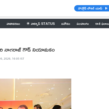
డౌన్లోడ్ లోకల్ యాప్
వాతావరణం
🌟 వాట్సాప్ STATUS
వినోదం
పంచాంగం
రాశి ఫలాల
్నగారి నాగరాజ్ గౌడ్ నియామకం
6, 2026, 16:05 IST