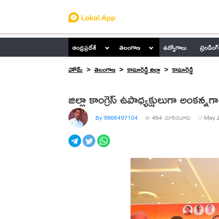
ఆంధ్రప్రదేశ్
తెలంగాణ
ఉద్యోగాలు
ట్రెండింగ్
హోమ్
తెలంగాణ
కామారెడ్డి జిల్లా
కామారెడ్డి
జిల్లా కాంగ్రెస్ ఉపాధ్యక్షులుగా అంకన
By 9866497104
464
చూసినవారు
May 2