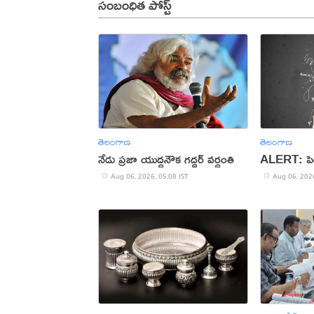
సంబంధిత పోస్ట్
తెలంగాణ
తెలంగాణ
నేడు ప్రజా యుద్ధనౌక గద్దర్ వర్ధంతి
ALERT: పెద
Aug 06, 2026, 05:08 IST
Aug 06, 2026