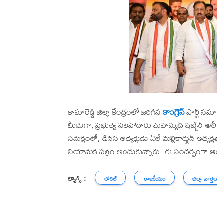
కామారెడ్డి జిల్లా కేంద్రంలో జరిగిన
కాంగ్రెస్
పార్టీ సమా
మీదుగా, ప్రభుత్వ సలహాదారు మహమ్మద్ షబ్బీర్ అలీ, ఎల్
సమక్షంలో, డిసిసి అధ్యక్షుడు ఏలే మల్లికార్జున్ అధ్య
నియామక పత్రం అందుకున్నారు. ఈ సందర్భంగా ఆయ
ట్యాగ్స్ :
లోకల్
రాజకీయం
జిల్లా వార్తల