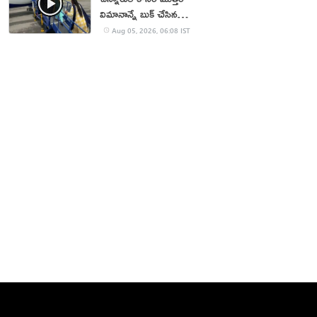
విమానాన్నే బుక్ చేసిన
యూట్యూబర్
Aug 05, 2026, 06:08 IST