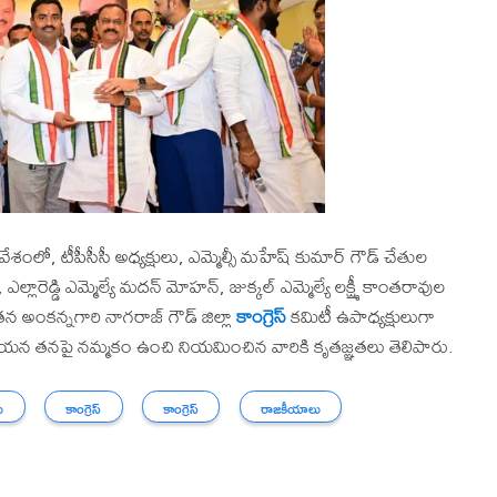
వేశంలో, టీపీసీసీ అధ్యక్షులు, ఎమ్మెల్సీ మహేష్ కుమార్ గౌడ్ చేతుల
లారెడ్డి ఎమ్మెల్యే మదన్ మోహన్, జుక్కల్ ఎమ్మెల్యే లక్ష్మీ కాంతరావుల
క్షతన అంకన్నగారి నాగరాజ్ గౌడ్ జిల్లా
కాంగ్రెస్
కమిటీ ఉపాధ్యక్షులుగా
న తనపై నమ్మకం ఉంచి నియమించిన వారికి కృతజ్ఞతలు తెలిపారు.
ు
కాంగ్రెస్
కాంగ్రెస్
రాజకీయాలు