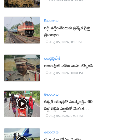
తెలంగాణ
రద్దీ తగ్గించేందుకు ప్రత్యేక రైళ్లు
ప్రారంభం
Aug 05, 2026, 11:08 IST
ఆంధ్రప్రదేశ్
కారంపూడి ఎస్ఐ వాసు స‌స్పెండ్‌
Aug 05, 2026, 10:08 IST
తెలంగాణ
కన్వర్ యాత్రలో మాతృభక్తి.. 60
ఏళ్ల తల్లిని పల్లకిలో మోసిన
కొడుకు, కోడలు!
Aug 05, 2026, 07:08 IST
తెలంగాణ
చిన్నారుల కోసం మొత్తం