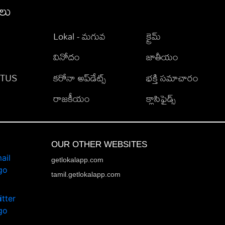
ీలు
Lokal - మగువ
క్రైమ్
వినోదం
జాతీయం
TATUS
కరోనా అప్‌డేట్స్
భక్తి సమాచారం
రాజకీయం
క్లాసిఫైడ్స్
OUR OTHER WEBSITES
getlokalapp.com
tamil.getlokalapp.com