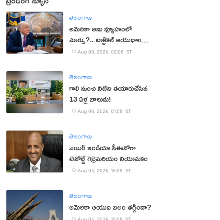
ట్రెండింగ్ న్యూస్
తెలంగాణ
అమెరికా అణు వ్యూహంలో
మార్పు?.. టాక్టికల్ ఆయుధాలకు
ప్రాధాన్యం!
Aug 06, 2026, 02:08 IST
తెలంగాణ
గాలి నుంచి నీటిని తయారుచేసిన
13 ఏళ్ల బాలుడు!
Aug 06, 2026, 01:08 IST
తెలంగాణ
ఎయిర్ ఇండియా సీఈవోగా
టెవోల్డే గెబ్రెమరియం నియామకం
Aug 05, 2026, 16:08 IST
తెలంగాణ
అమెరికా ఆయుధ బలం తగ్గిందా?
Aug 05, 2026, 15:08 IST