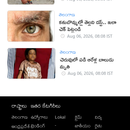
తెలంగాణ
కనుబొమ్మల్లో తెల్లని డస్ట్.. ఇలా
చెక్ పెట్టండి
Aug 06, 2026, 08:08 IST
తెలంగాణ
చెరువులో పడి ఆరేళ్ల బాలుడు
మృతి
Aug 06, 2026, 08:08 IST
రాష్ట్రాలు
ఇతర కేటగిరీలు
తెలంగాణ
ఉద్యోగాలు
Lokal
క్రైమ్
విద్య
-
ట్రెండింగ్
జాతీయం
రైతు
ఆంధ్రప్రదేశ్