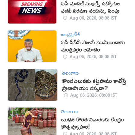
ఏపీ మోడల్ స్కూల్స్ ఉద్యోగుల
పదవీ విరమణ వయస్సు పెంపు
Aug 06, 2026, 08:08 IST
ఆంధ్రప్రదేశ్
ఏపీ పీపీపీ పాలసీ ముసాయిదాకు
మంత్రివర్గం ఆమోదం
Aug 06, 2026, 08:08 IST
తెలంగాణ
కొండచిలువను కట్లపాము కాటేస్తే
ప్రాణాపాయం తప్పదా?
Aug 06, 2026, 08:08 IST
తెలంగాణ
ఇంధన కొరత నివారణకు కేంద్రం
కొత్త వ్యూహం!
Aug 06, 2026, 08:08 IST