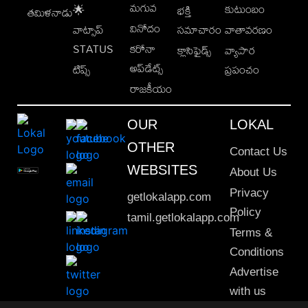
మగువ
కుటుంబం
🌟
భక్తి
తమిళనాడు
వినోదం
వాట్సాప్
సమాచారం
వాతావరణం
STATUS
కరోనా
క్లాసిఫైడ్స్
వ్యాపార
అప్‌డేట్స్
టిప్స్
ప్రపంచం
రాజకీయం
OUR
LOKAL
OTHER
Contact Us
WEBSITES
About Us
Privacy
getlokalapp.com
Policy
tamil.getlokalapp.com
Terms &
Conditions
Advertise
with us