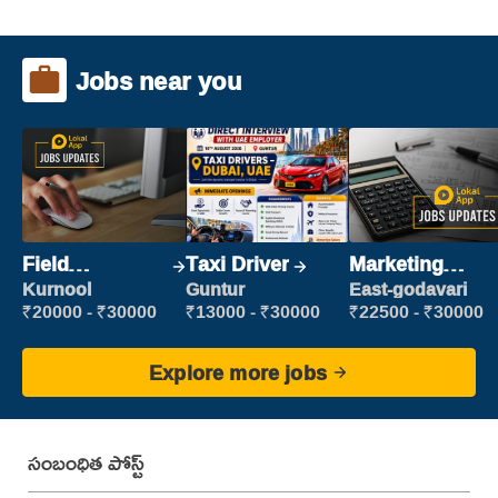
Jobs near you
Field
Taxi Driver
Marketing
Marketing
Executive
Kurnool
Guntur
East-godavari
Executive
₹20000 - ₹30000
₹13000 - ₹30000
₹22500 - ₹30000
Explore more jobs
సంబంధిత పోస్ట్