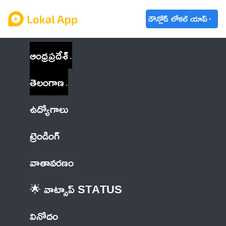
డౌన్లోడ్ లోకల్ యాప్
ఆంధ్రప్రదేశ్
తెలంగాణ
ఉద్యోగాలు
ట్రెండింగ్
వాతావరణం
🌟 వాట్సాప్ STATUS
వినోదం