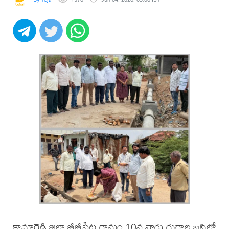
కామారెడ్డి జిల్లా బీబీపేట గ్రామం 10వ వార్డు గుర్రాల బస్తిలో