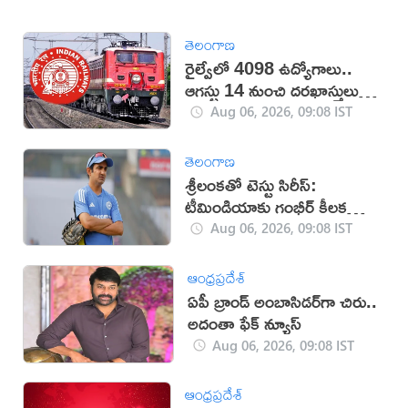
తెలంగాణ
రైల్వేలో 4098 ఉద్యోగాలు..
ఆగస్టు 14 నుంచి దరఖాస్తులు
స్టార్ట్
Aug 06, 2026, 09:08 IST
తెలంగాణ
శ్రీలంకతో టెస్టు సిరీస్:
టీమిండియాకు గంభీర్ కీలక
సూచనలు
Aug 06, 2026, 09:08 IST
ఆంధ్రప్రదేశ్
ఏపీ బ్రాండ్‌ అంబాసిడర్‌గా చిరు..
అదంతా ఫేక్‌ న్యూస్‌
Aug 06, 2026, 09:08 IST
ఆంధ్రప్రదేశ్