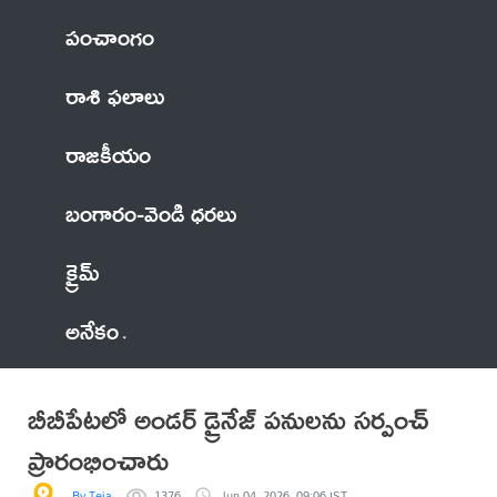
పంచాంగం
రాశి ఫలాలు
రాజకీయం
బంగారం-వెండి ధరలు
క్రైమ్
అనేకం
బీబీపేటలో అండర్ డ్రైనేజ్ పనులను సర్పంచ్
ప్రారంభించారు
By Teja
1376
Jun 04, 2026, 09:06 IST