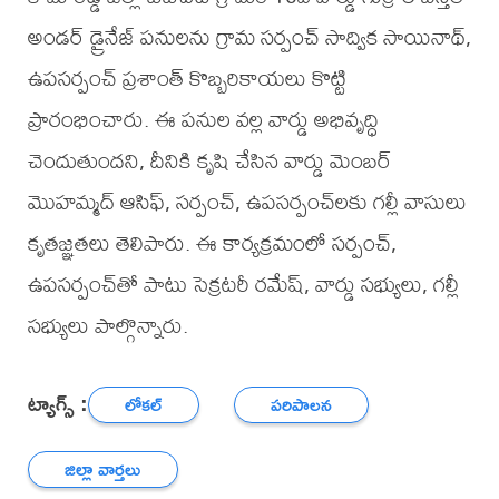
అండర్ డ్రైనేజ్ పనులను గ్రామ సర్పంచ్ సాద్విక సాయినాథ్,
ఉపసర్పంచ్ ప్రశాంత్ కొబ్బరికాయలు కొట్టి
ప్రారంభించారు. ఈ పనుల వల్ల వార్డు అభివృద్ధి
చెందుతుందని, దీనికి కృషి చేసిన వార్డు మెంబర్
మొహమ్మద్ ఆసిఫ్, సర్పంచ్, ఉపసర్పంచ్‌లకు గల్లీ వాసులు
కృతజ్ఞతలు తెలిపారు. ఈ కార్యక్రమంలో సర్పంచ్,
ఉపసర్పంచ్‌తో పాటు సెక్రటరీ రమేష్, వార్డు సభ్యులు, గల్లీ
సభ్యులు పాల్గొన్నారు.
ట్యాగ్స్ :
లోకల్
పరిపాలన
జిల్లా వార్తలు