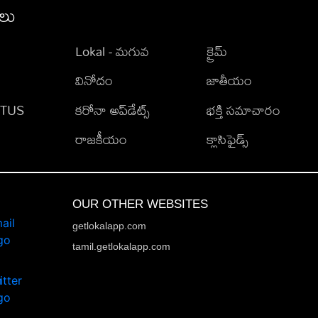
ీలు
Lokal - మగువ
క్రైమ్
వినోదం
జాతీయం
TATUS
కరోనా అప్‌డేట్స్
భక్తి సమాచారం
రాజకీయం
క్లాసిఫైడ్స్
OUR OTHER WEBSITES
getlokalapp.com
tamil.getlokalapp.com