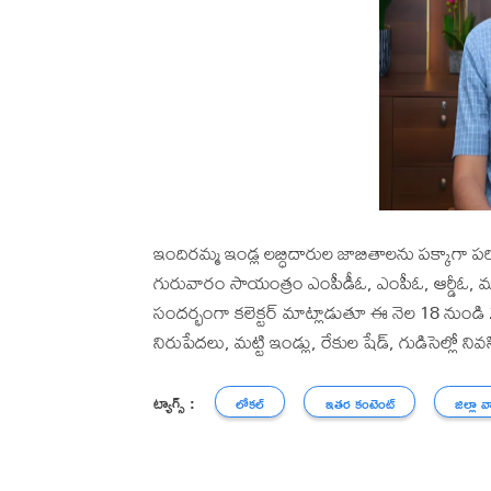
ఇందిరమ్మ ఇండ్ల లబ్ధిదారుల జాబితాలను పక్కాగా పరిశీల
గురువారం సాయంత్రం ఎంపీడీఓ, ఎంపీఓ, ఆర్డీఓ, ము
సందర్భంగా కలెక్టర్ మాట్లాడుతూ ఈ నెల 18 నుండి 
నిరుపేదలు, మట్టి ఇండ్లు, రేకుల షేడ్, గుడిసెల్లో నివసి
ట్యాగ్స్ :
లోకల్
ఇతర కంటెంట్
జిల్లా వ