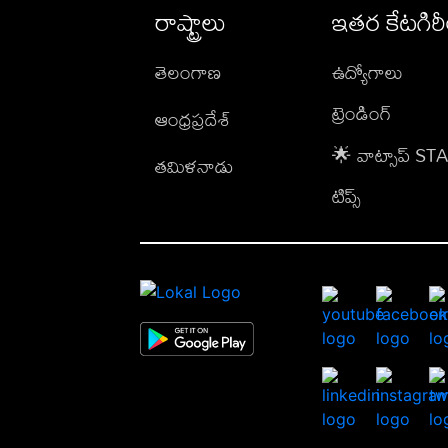
రాష్ట్రాలు
ఇతర కేటగిర
తెలంగాణ
ఉద్యోగాలు
ట్రెండింగ్
ఆంధ్రప్రదేశ్
🌟 వాట్సాప్ S
తమిళనాడు
టిప్స్