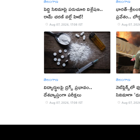
తెలంగాణ
తెలంగాణ
పెద్ది సినిమాపై పరుచూరి విశ్లేషణ..
భారత్-శ్రీలం
రామ్ చరణ్ వల్లే హిట్!
ప్రవేశం.. బోర
Aug 07, 2026, 17:08 IST
Aug 07, 2026
తెలంగాణ
తెలంగాణ
విద్యార్థులపై డ్రగ్స్ ప్రభావం..
నెట్‌ఫ్లిక్స్‌లో
దేశవ్యాప్తంగా పరీక్షలు
సినిమాగా ‘ధు
Aug 07, 2026, 17:08 IST
Aug 07, 2026