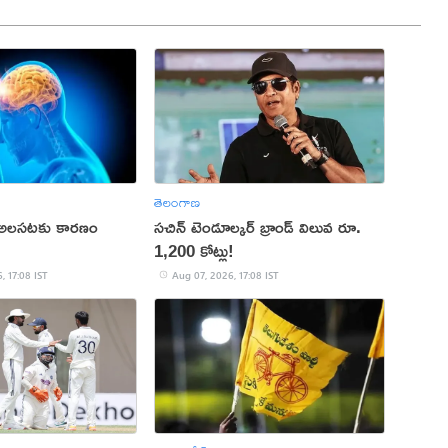
తెలంగాణ
 అలసటకు కారణం
సచిన్ టెండూల్కర్ బ్రాండ్ విలువ రూ.
1,200 కోట్లు!
, 17:08 IST
Aug 07, 2026, 17:08 IST