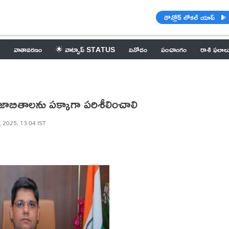
డౌన్లోడ్ లోకల్ యాప్
వాతావరణం
🌟 వాట్సాప్ STATUS
వినోదం
పంచాంగం
రాశి ఫలాల
ల జాబితాలను పక్కాగా పరిశీలించాలి
, 2025, 13:04 IST