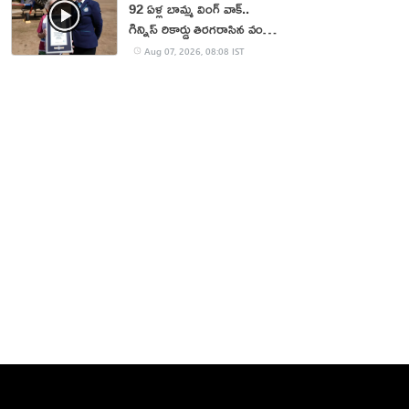
92 ఏళ్ల బామ్మ వింగ్ వాక్..
గిన్నిస్ రికార్డు తిరగరాసిన వండర్
ఉమెన్
Aug 07, 2026, 08:08 IST