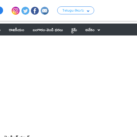
Telugu తెలుగు
ు
రాజకీయం
బంగారం-వెండి ధరలు
క్రైమ్
అనేకం