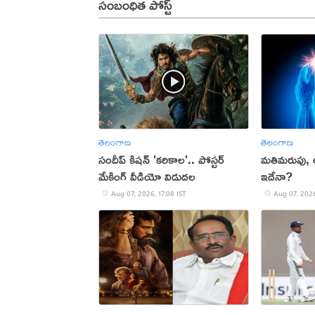
సంబంధిత పోస్ట్
తెలంగాణ
తెలంగాణ
సందీప్ కిషన్ 'కరికాల'.. పోస్టర్
మతిమరుపు,
మేకింగ్ వీడియో విడుదల
ఇదేనా?
Aug 07, 2026, 17:08 IST
Aug 07, 2026