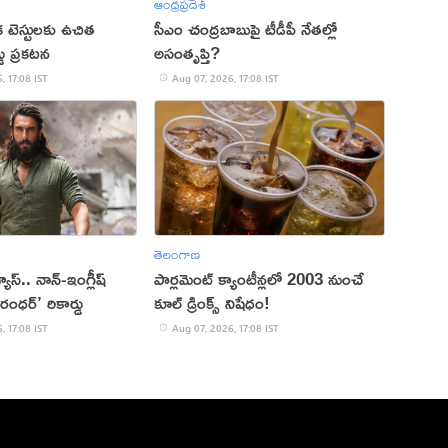
ఆంధ్రప్రదేశ్
క టెస్టులకు ఉచిత
సీఎం చంద్రబాబుపై టీడీపీ నేతల్లో
్డు ప్రకటన
అసంతృప్తి?
, 17:08 IST
Aug 07, 2026, 17:08 IST
తెలంగాణ
 వ్యూస్.. నాన్-ఇంగ్లీష్
పార్లమెంట్ క్యాంటీన్లలో 2003 నుంచే
రంధర్’ రికార్డు
కూల్ డ్రింక్స్ నిషేధం!
, 17:08 IST
Aug 07, 2026, 17:08 IST