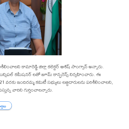
ించాలని కామారెడ్డి జిల్లా కలెక్టర్ ఆశిష్ సాంగ్వాన్ అన్నారు.
న్సిపల్ కమీషనర్ లతో జూమ్ కాన్ఫరెన్స్ నిర్వహించారు. ఈ
21 వరకు ఇందిరమ్మ కమిటీ సభ్యులు లబ్ధిదారులను పరిశీలించాలని,
స్తున్న వారిని గుర్తించాలన్నారు.
ార్తలు