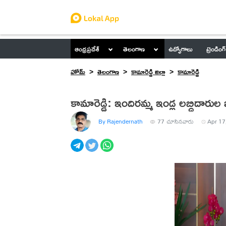
ఆంధ్రప్రదేశ్
తెలంగాణ
ఉద్యోగాలు
ట్రెండింగ్
హోమ్
తెలంగాణ
కామారెడ్డి జిల్లా
కామారెడ్డి
కామారెడ్డి: ఇందిరమ్మ ఇండ్ల లబ్ధిదారు
By Rajendernath
77
చూసినవారు
Apr 17