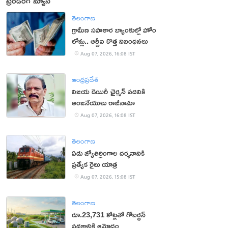
ట్రెండింగ్ న్యూస్
తెలంగాణ
గ్రామీణ సహకార బ్యాంకుల్లో హోం
లోన్లు.. ఆర్బీఐ కొత్త నిబంధనలు
Aug 07, 2026, 16:08 IST
ఆంధ్రప్రదేశ్
విజయ డెయిరీ ఛైర్మన్ పదవికి
ఆంజనేయులు రాజీనామా
Aug 07, 2026, 16:08 IST
తెలంగాణ
ఏడు జ్యోతిర్లింగాల దర్శనానికి
ప్రత్యేక రైలు యాత్ర
Aug 07, 2026, 15:08 IST
తెలంగాణ
రూ.23,731 కోట్లతో గోబర్ధన్
పథకానికి ఆమోదం