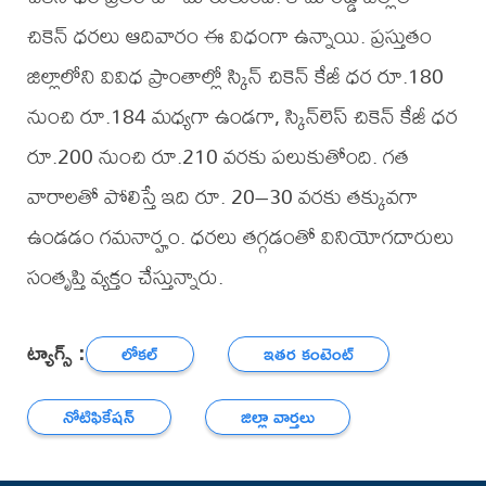
చికెన్ ధరలు ఆదివారం ఈ విధంగా ఉన్నాయి. ప్రస్తుతం
జిల్లాలోని వివిధ ప్రాంతాల్లో స్కిన్ చికెన్ కేజీ ధర రూ.180
నుంచి రూ.184 మధ్యగా ఉండగా, స్కిన్‌లెస్ చికెన్ కేజీ ధర
రూ.200 నుంచి రూ.210 వరకు పలుకుతోంది. గత
వారాలతో పోలిస్తే ఇది రూ. 20–30 వరకు తక్కువగా
ఉండడం గమనార్హం. ధరలు తగ్గడంతో వినియోగదారులు
సంతృప్తి వ్యక్తం చేస్తున్నారు.
ట్యాగ్స్ :
లోకల్
ఇతర కంటెంట్
నోటిఫికేషన్
జిల్లా వార్తలు