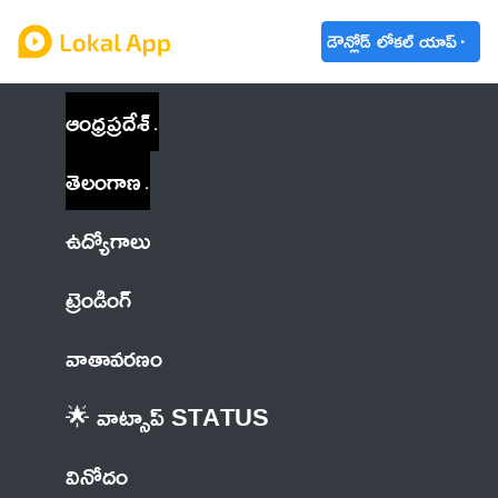
డౌన్లోడ్ లోకల్ యాప్
ఆంధ్రప్రదేశ్
తెలంగాణ
ఉద్యోగాలు
ట్రెండింగ్
వాతావరణం
🌟 వాట్సాప్ STATUS
వినోదం