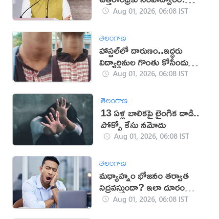
రామ్మోహన్ నాయుడు
Aug 01, 2026, 06:08 IST
తెలంగాణ
హాస్టల్‌లో దారుణం..ఇద్దరు
విద్యార్థినుల గొంతు కోసేందుకు
తోటి విద్యార్థిని యత్నం
Aug 01, 2026, 06:08 IST
తెలంగాణ
13 ఏళ్ల బాలికపై లైంగిక దాడి..
పోక్సో కేసు నమోదు
Aug 01, 2026, 06:08 IST
తెలంగాణ
మధ్యాహ్నం భోజనం తర్వాత
నిద్రవస్తుందా? ఇలా దూరం
చేసుకోండి
Aug 01, 2026, 06:08 IST