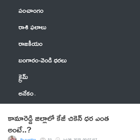
పంచాంగం
రాశి ఫలాలు
రాజకీయం
బంగారం-వెండి ధరలు
క్రైమ్
అనేకం
కామారెడ్డి జిల్లాలో కేజీ చికెన్ ధర ఎంత
అంటే..?
By sunitha
53
Jul 06, 2025, 00:07 IST