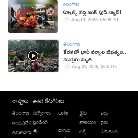
తెలంగాణ
స్కూల్స్ వద్ద జంక్ ఫుడ్ బ్యాన్!
Aug 01, 2026, 06:08 IST
తెలంగాణ
కేరళలో భారీ వర్షాల బీభత్సం..
ముగ్గురు మృతి
Aug 01, 2026, 06:08 IST
రాష్ట్రాలు
ఇతర కేటగిరీలు
తెలంగాణ
ఉద్యోగాలు
Lokal
క్రైమ్
విద్య
-
ట్రెండింగ్
జాతీయం
రైతు
ఆంధ్రప్రదేశ్
మగువ
కుటుంబం
🌟
భక్తి
తమిళనాడు