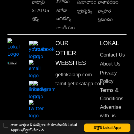
వినోదం
వాట్సాప్
సమాచారం
వాతావరణం
STATUS
కరోనా
క్లాసిఫైడ్స్
వ్యాపార
అప్‌డేట్స్
టిప్స్
ప్రపంచం
రాజకీయం
OUR
LOKAL
OTHER
Contact Us
WEBSITES
About Us
Privacy
getlokalapp.com
Policy
tamil.getlokalapp.com
Terms &
Conditions
Advertise
with us
Sitemap
తాజా వార్తలు & ఉద్యోగాలను పొందడానికి Lokal
డౌన్లోడ్ Lokal App
Appని ఇన్‌స్టాల్ చేయండి
This material may not be published, transmitted, rewritten or redistributed. © 2020 Lokal App. All rights reserved.