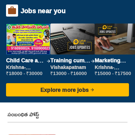
Jobs near you
Child Care and
Training cum
Marketing
Patient care
Placement
Executive
Krishna-
Vishakapatnam
Krishna-
vijayawada
vijayawada
₹18000 - ₹30000
₹13000 - ₹16000
₹15000 - ₹17500
Explore more jobs
సంబంధిత పోస్ట్