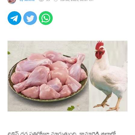
చికెన్ ధర ప్రతిరోజూ మారుతుంది. కామారెడ్డి జిల్లాలో