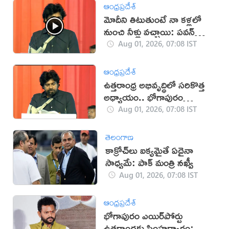
ఆంధ్రప్రదేశ్
మోదీని తిటుతుంటే నా కళ్లలో
నుంచి నీళ్లు వచ్చాయి: పవన్
(వీడియో)
Aug 01, 2026, 07:08 IST
ఆంధ్రప్రదేశ్
ఉత్తరాంధ్ర అభివృద్ధిలో సరికొత్త
అధ్యాయం.. భోగాపురం
ఎయిర్‌పోర్టు: పవన్‌
Aug 01, 2026, 07:08 IST
తెలంగాణ
కాక్రోచ్‌లు ఐక్యమైతే ఏదైనా
సాధ్యమే: పాక్ మంత్రి నఖ్వీ
Aug 01, 2026, 07:08 IST
ఆంధ్రప్రదేశ్
భోగాపురం ఎయిర్‌పోర్టు
ఉత్తరాంధ్రకు సింహద్వారం: