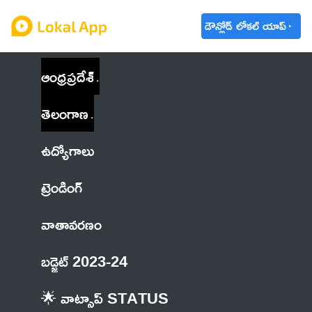
డౌన్లోడ్ లోకల్ యాప్
ఆంధ్రప్రదేశ్
తెలంగాణ
ఉద్యోగాలు
ట్రెండింగ్
వాతావరణం
బడ్జెట్ 2023-24
🌟 వాట్సాప్ STATUS