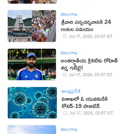
తెలంగాణ
శ్రీవారి సర్వదర్శనానికి 24
గంటల సమయం
Jul 17, 2026, 03:07 IST
తెలంగాణ
అంతర్జాతీయ క్రికెట్‌కు రోహిత్
శర్మ గుడ్‌బై!
Jul 17, 2026, 03:07 IST
ఆంధ్రప్రదేశ్
విశాఖలో ఓ యువకుడికి
కోవిడ్-19 పాజిటివ్‌
Jul 17, 2026, 02:07 IST
తెలంగాణ