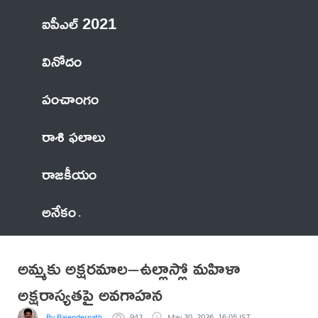
ఐపీఎల్ 2021
వినోదం
పంచాంగం
రాశి ఫలాలు
రాజకీయం
అనేకం
అమ్మకు అక్షరమాల–ఉల్లాస్లో మహిళా
అక్షరాస్యతపై అవగాహన
By Rajendernath
942
May 30, 2026, 16:05 IST