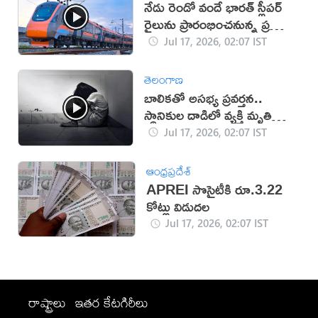
నేడు రెండో వందే భారత్ స్లీపర్
రైలును ప్రారంభించనున్న ప్రధాని
(వీడియో)
Jul 17, 2026, 02:07 IST
తెలంగాణ
బాలికతో అసభ్య ప్రవర్తన..
స్థానికుల దాడిలో వ్యక్తి మృతి
(వీడియో)
Jul 17, 2026, 02:07 IST
ఆంధ్రప్రదేశ్
APREI సొసైటీకి రూ.3.22
కోట్లు విడుదల
Jul 17, 2026, 02:07 IST
రాష్ట్రాలు
ఇతర కేటగిరీలు