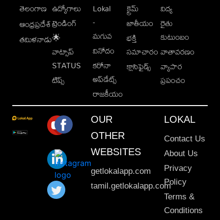
తెలంగాణ
ఉద్యోగాలు
Lokal
క్రైమ్
విద్య
-
ట్రెండింగ్
జాతీయం
రైతు
ఆంధ్రప్రదేశ్
మగువ
కుటుంబం
🌟
భక్తి
తమిళనాడు
వినోదం
వాట్సాప్
సమాచారం
వాతావరణం
STATUS
కరోనా
క్లాసిఫైడ్స్
వ్యాపార
అప్‌డేట్స్
టిప్స్
ప్రపంచం
రాజకీయం
OUR
LOKAL
OTHER
Contact Us
WEBSITES
About Us
Privacy
getlokalapp.com
Policy
tamil.getlokalapp.com
Terms &
Conditions