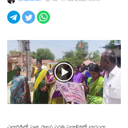
ఎల్లారెడ్డిలో ప్రజా పాలన ప్రగతి ప్రణాళికలో భాగంగా