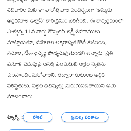
శనివారం మహిళా వారోత్సవాల సందర్భంగా 'అమ్మకు
అక్షరమాల ఉల్లాస్' కార్యక్రమం జరిగింది. ఈ కార్యక్రమంలో
పాల్గొన్న 11వ వార్డు కౌన్సిలర్ లక్ష్మీ శివరాములు
మాట్లాడుతూ, మహిళల అక్షరాస్యతతోనే కుటుంబ,
సమాజ, దేశాభివృద్ధి సాధ్యమవుతుందని అన్నారు. ప్రతి
మహిళ చదువుపై ఆసక్తి పెంచుకుని అక్షరాస్యతను
పెంపొందించుకోవాలని, తద్వారా కుటుంబ ఆర్థిక
పరిస్థితులు, పిల్లల భవిష్యత్తు మెరుగుపడతాయని ఆమె
సూచించారు.
ట్యాగ్స్ :
లోకల్
ప్రభుత్వ పథకాలు