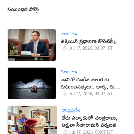
సంబంధిత పోస్ట్
తెలంగాణ
ఉక్రెయిన్ ప్రధానిగా కోరెట్‌స్కీ
Jul 17, 2026, 03:07 IST
తెలంగాణ
బావిలో దూకిన నలుగురు
కుటుంబసభ్యలు.. భార్య, కుమార్తె
మృతి
Jul 17, 2026, 03:07 IST
ఆంధ్రప్రదేశ్
నేడు పల్నాడులో చంద్రబాబు,
నిర్మలా సీతారామన్ పర్యటన
Jul 17, 2026, 03:07 IST