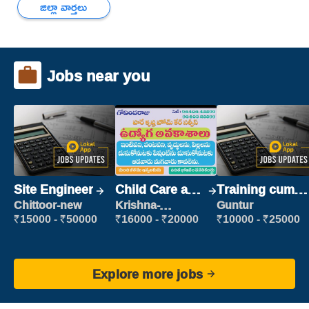
జిల్లా వార్తలు
Jobs near you
Site Engineer
Child Care and
Training cum
Patient care
Placement
Chittoor-new
Krishna-
Guntur
vijayawada
₹15000 - ₹50000
₹16000 - ₹20000
₹10000 - ₹25000
Explore more jobs