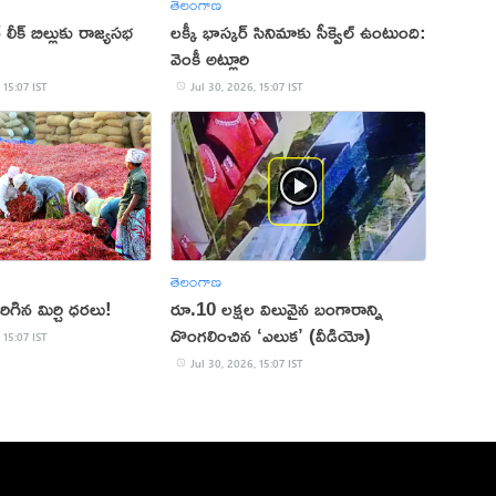
తెలంగాణ
లీక్ బిల్లుకు రాజ్యసభ
లక్కీ భాస్కర్ సినిమాకు సీక్వెల్ ఉంటుంది:
వెంకీ అట్లూరి
 15:07 IST
Jul 30, 2026, 15:07 IST
తెలంగాణ
ెరిగిన మిర్చి ధరలు!
రూ.10 లక్షల విలువైన బంగారాన్ని
దొంగలించిన ‘ఎలుక’ (వీడియో)
 15:07 IST
Jul 30, 2026, 15:07 IST