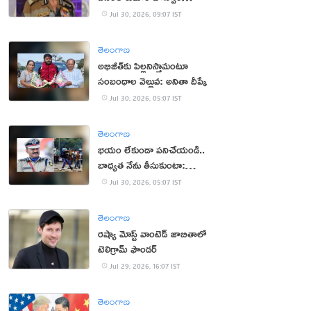
క‌న్నుమూత‌
Jul 30, 2026, 09:07 IST
తెలంగాణ
అభిజీత్‌కు పిల్ల‌నిస్తామంటూ
సంబంధాల వెల్లువ: అనితా దీప్కే
Jul 30, 2026, 05:07 IST
తెలంగాణ
భ‌యం లేకుండా ప‌నిచేయండి..
బాధ్య‌త నేను తీసుకుంటా:
సీఆర్పీఎఫ్ చీఫ్
Jul 30, 2026, 05:07 IST
తెలంగాణ
రష్యా మోస్ట్ వాంటెడ్ జాబితాలో
టెలిగ్రామ్ ఫౌండర్
Jul 29, 2026, 16:07 IST
తెలంగాణ