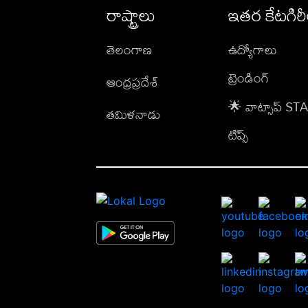
రాష్ట్రాలు
ఇతర కేటగిర
తెలంగాణ
ఉద్యోగాలు
ట్రెండింగ్
ఆంధ్రప్రదేశ్
🌟 వాట్సాప్ S
తమిళనాడు
టిప్స్