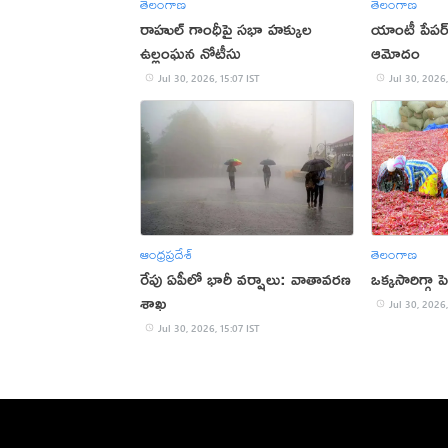
తెలంగాణ
తెలంగాణ
రాహుల్ గాంధీపై సభా హక్కుల
యాంటీ పేపర్ 
ఉల్లంఘన నోటీసు
ఆమోదం
Jul 30, 2026, 15:07 IST
Jul 30, 2026,
ఆంధ్రప్రదేశ్
తెలంగాణ
రేపు ఏపీలో భారీ వర్షాలు: వాతావరణ
ఒక్కసారిగ్గా ప
శాఖ
Jul 30, 2026,
Jul 30, 2026, 15:07 IST