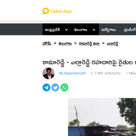
ఆంధ్రప్రదేశ్
తెలంగాణ
ఉద్యోగాలు
ట్రెండింగ్
హోమ్
తెలంగాణ
కామారెడ్డి జిల్లా
ఎల్లారెడ్డి
కామారెడ్డి - ఎల్లారెడ్డి రహదారిపై రైతుల 
By Rajendernath
1365
చూసినవారు
May