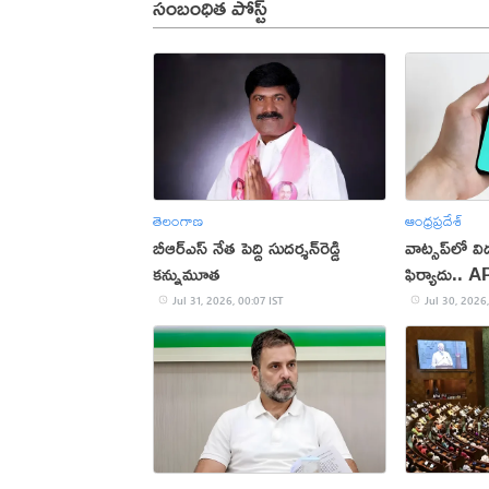
సంబంధిత పోస్ట్
తెలంగాణ
ఆంధ్రప్రదేశ్
బీఆర్‌ఎస్ నేత పెద్ది సుదర్శన్‌రెడ్డి
వాట్సప్‌లో వ
కన్నుమూత
ఫిర్యాదు.. 
Jul 31, 2026, 00:07 IST
Jul 30, 2026,