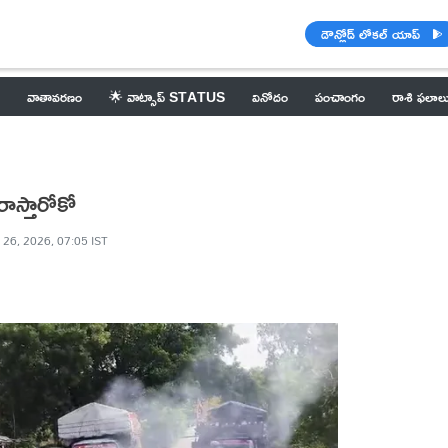
డౌన్లోడ్ లోకల్ యాప్
వాతావరణం
🌟 వాట్సాప్ STATUS
వినోదం
పంచాంగం
రాశి ఫలాల
రాస్తారోకో
 26, 2026, 07:05 IST