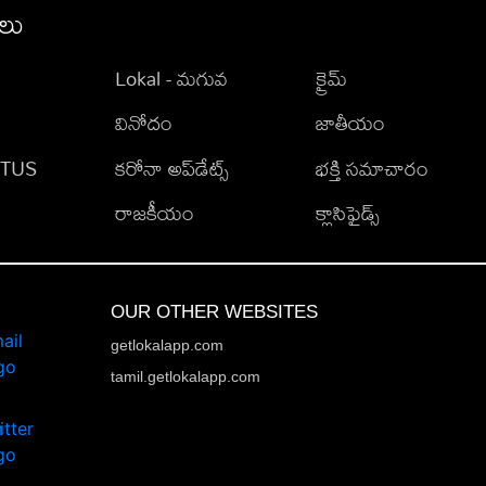
ీలు
Lokal - మగువ
క్రైమ్
వినోదం
జాతీయం
TATUS
కరోనా అప్‌డేట్స్
భక్తి సమాచారం
రాజకీయం
క్లాసిఫైడ్స్
OUR OTHER WEBSITES
getlokalapp.com
tamil.getlokalapp.com