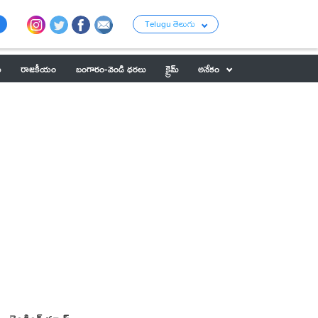
Telugu తెలుగు
ు
రాజకీయం
బంగారం-వెండి ధరలు
క్రైమ్
అనేకం