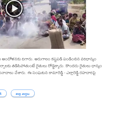
రైతులు ఆందోళనకు దిగారు. ఆరుగాలం కష్టపడి పండించిన వరిధాన్యం
ాలకు తడిసిపోతుంటే రైతులు రోడ్డెక్కారు. కొందరు రైతులు ధాన్యం
 నినాదాలు చేశారు. ఈ సంఘటన కామారెడ్డి - ఎల్లారెడ్డి రహదారిపై
న్
జిల్లా వార్తలు