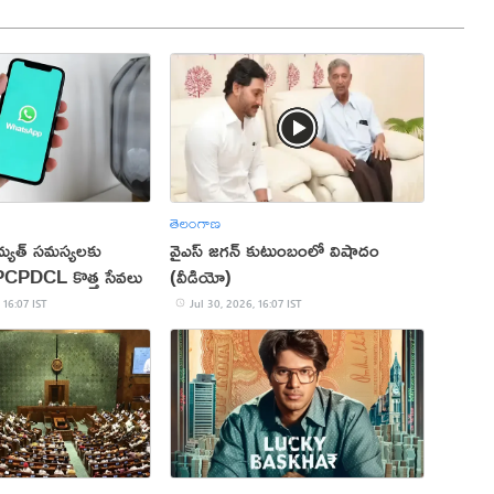
తెలంగాణ
ిద్యుత్ సమస్యలకు
వైఎస్ జగన్ కుటుంబంలో విషాదం
APCPDCL కొత్త సేవలు
(వీడియో)
 16:07 IST
Jul 30, 2026, 16:07 IST