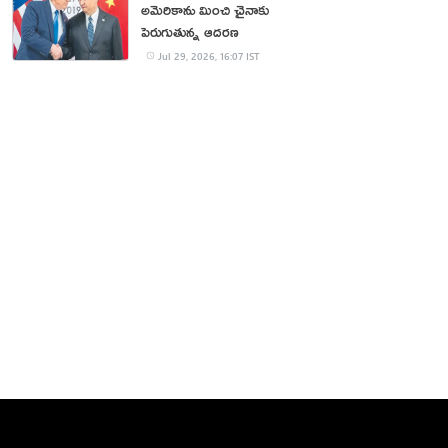
అమెరికాను మించి చైనాకు
పెరుగుతున్న ఆదరణ
Jul 29, 2026, 16:07 IST