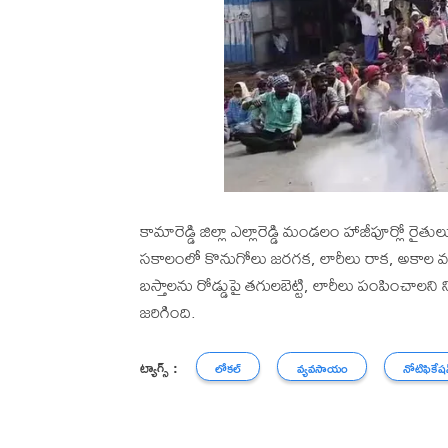
కామారెడ్డి జిల్లా ఎల్లారెడ్డి మండలం హాజీపూర్లో 
సకాలంలో కొనుగోలు జరగక, లారీలు రాక, అకాల వర్ష
బస్తాలను రోడ్డుపై తగులబెట్టి, లారీలు పంపించాలని
జరిగింది.
ట్యాగ్స్ :
లోకల్
వ్యవసాయం
నోటిఫికేష