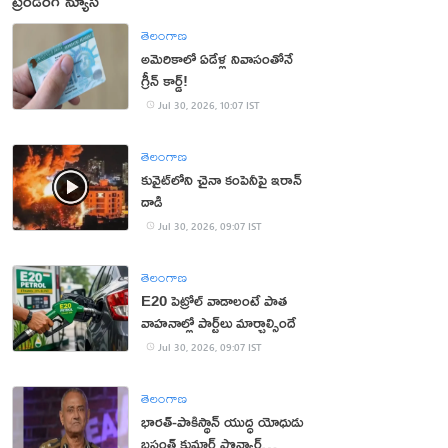
ట్రెండింగ్ న్యూస్
తెలంగాణ
అమెరికాలో ఏడేళ్ల నివాసంతోనే
గ్రీన్ కార్డ్!
Jul 30, 2026, 10:07 IST
తెలంగాణ
కువైట్‌లోని చైనా కంపెనీపై ఇరాన్
దాడి
Jul 30, 2026, 09:07 IST
తెలంగాణ
E20 పెట్రోల్ వాడాలంటే పాత
వాహనాల్లో పార్ట్‌లు మార్చాల్సిందే
Jul 30, 2026, 09:07 IST
తెలంగాణ
భార‌త్‌-పాకిస్థాన్ యుద్ధ యోధుడు
బ‌సంత్ కుమార్ పొన్వార్‌