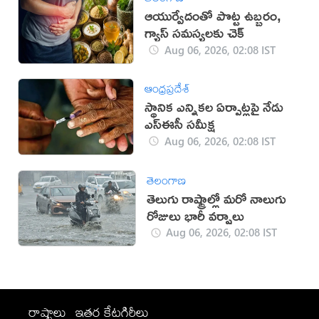
ఆయుర్వేదంతో పొట్ట ఉబ్బరం,
గ్యాస్ సమస్యలకు చెక్
Aug 06, 2026, 02:08 IST
ఆంధ్రప్రదేశ్
స్థానిక ఎన్నికల ఏర్పాట్లపై నేడు
ఎస్ఈసీ సమీక్ష
Aug 06, 2026, 02:08 IST
తెలంగాణ
తెలుగు రాష్ట్రాల్లో మరో నాలుగు
రోజులు భారీ వర్షాలు
Aug 06, 2026, 02:08 IST
రాష్ట్రాలు
ఇతర కేటగిరీలు