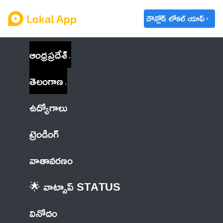
డౌన్లోడ్ లోకల్ యాప్
ఆంధ్రప్రదేశ్
తెలంగాణ
ఉద్యోగాలు
ట్రెండింగ్
వాతావరణం
🌟 వాట్సాప్ STATUS
వినోదం