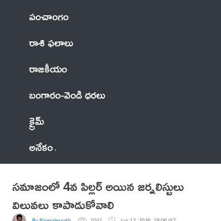
పంచాంగం
రాశి ఫలాలు
రాజకీయం
బంగారం-వెండి ధరలు
క్రైమ్
అనేకం
సమాజంలో 4వ పిల్లర్ అయిన జర్నలిస్టులు
విలువలు కాపాడుకోవాలి
By Rajendernath
1041
Jun 12, 2026, 19:06 IST