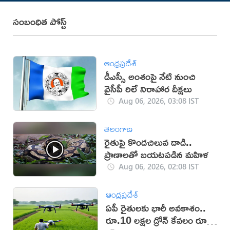
సంబంధిత పోస్ట్
ఆంధ్రప్రదేశ్
డీఎస్సీ అంశంపై నేటి నుంచి
వైసీపీ రిలే నిరాహార దీక్షలు
Aug 06, 2026, 03:08 IST
తెలంగాణ
రైతుపై కొండచిలువ దాడి..
ప్రాణాలతో బయటపడిన మహిళ
Aug 06, 2026, 02:08 IST
ఆంధ్రప్రదేశ్
ఏపీ రైతులకు భారీ అవకాశం..
రూ.10 లక్షల డ్రోన్ కేవలం రూ.2