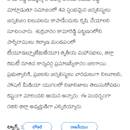
మాట్లాడుతూ సమాజంలో 4వ స్తంభమైన జర్నలిస్టులు
జర్నలిజం విలువలను కాపాడేందుకు కృషి చేయాలని
సూచించారు. శుక్రవారం కామారెడ్డి పట్టణంలోని
పార్శీరాములు కల్యాణ మండపంలో
టీయూడబ్ల్యూజే(ఐజేయూ) తృతీయ మహాసభలు, జిల్లా
కమిటీ నూతన కార్యవర్గ ప్రమాణస్వీకారం జరిగాయి.
ప్రభుత్వానికి, ప్రజలకు జర్నలిస్టులు వారధులుగా నిలవాలని,
సోషల్ మీడియా యుగంలో నిజానిజాలు తెలుసుకోవడం
కష్టంగా మారిందని ఆయన అన్నారు. ఈ సందర్భంగా
రజిని జిల్లా అధ్యక్షుడిగా ఎన్నికయ్యారు.
ట్యాగ్స్ :
లోకల్
రాజకీయం