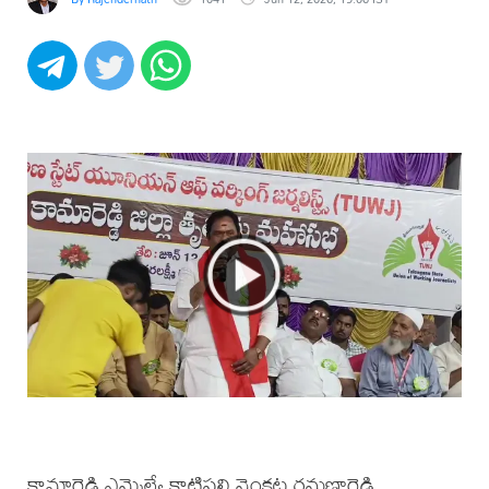
కామారెడ్డి ఎమ్మెల్యే కాటిపల్లి వెంకట రమణారెడ్డి