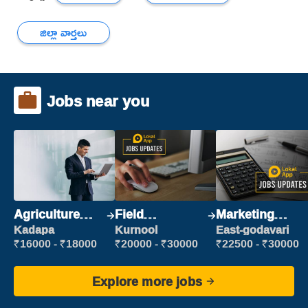
జిల్లా వార్తలు
Jobs near you
Agriculture
Field
Marketing
Labour
Marketing
Executive
Kadapa
Kurnool
East-godavari
Executive
₹16000 - ₹18000
₹20000 - ₹30000
₹22500 - ₹30000
Explore more jobs