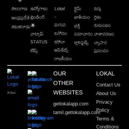
తెలంగాణ
ఉద్యోగాలు
Lokal
క్రైమ్
విద్య
-
ట్రెండింగ్
జాతీయం
రైతు
ఆంధ్రప్రదేశ్
మగువ
కుటుంబం
🌟
భక్తి
తమిళనాడు
వినోదం
వాట్సాప్
సమాచారం
వాతావరణం
STATUS
కరోనా
క్లాసిఫైడ్స్
వ్యాపార
అప్‌డేట్స్
టిప్స్
ప్రపంచం
రాజకీయం
OUR
LOKAL
OTHER
Contact Us
WEBSITES
About Us
Privacy
getlokalapp.com
Policy
tamil.getlokalapp.com
Terms &
Conditions