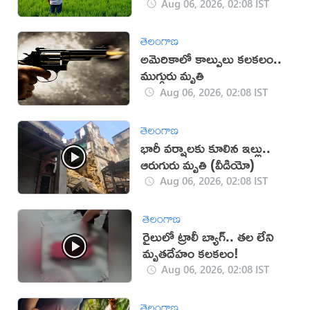
లక్షలకే!
Aug 06, 2026, 02:08 IST
తెలంగాణ
అమెరికాలో కాల్పులు కలకలం..
ముగ్గురు మృతి
Aug 06, 2026, 02:08 IST
తెలంగాణ
భారీ వర్షాలకు కూలిన ఇల్లు..
ఆరుగురు మృతి (వీడియో)
Aug 06, 2026, 02:08 IST
తెలంగాణ
రైలులో ట్రాలీ బ్యాగ్.. తల లేని
మృతదేహం కలకలం!
Aug 06, 2026, 02:08 IST
తెలంగాణ