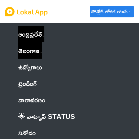
డౌన్లోడ్ లోకల్ యాప్
ఆంధ్రప్రదేశ్
తెలంగాణ
ఉద్యోగాలు
ట్రెండింగ్
వాతావరణం
🌟 వాట్సాప్ STATUS
వినోదం