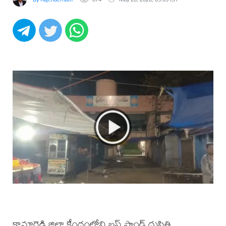
కామారెడ్డి జిల్లా కేంద్రంలోని బస్ స్టాండ్ దుస్థితి