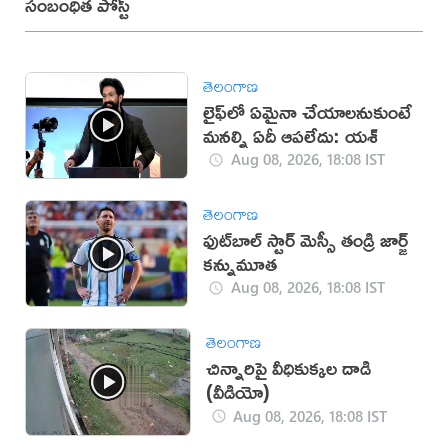
సంబంధిత పోస్ట్
తెలంగాణ
లైఫ్‌లో ఏమైనా చేయాలనుకుంటే
మనల్ని ఏదీ ఆపలేదు: యశ్
Aug 08, 2026, 18:08 IST
తెలంగాణ
ఫుట్‌బాల్ స్టార్ మెస్సీ తండ్రి జార్జ్
కన్నుమూత
Aug 08, 2026, 18:08 IST
తెలంగాణ
చిన్నారిపై వీధికుక్కల దాడి
(వీడియో)
Aug 08, 2026, 18:08 IST