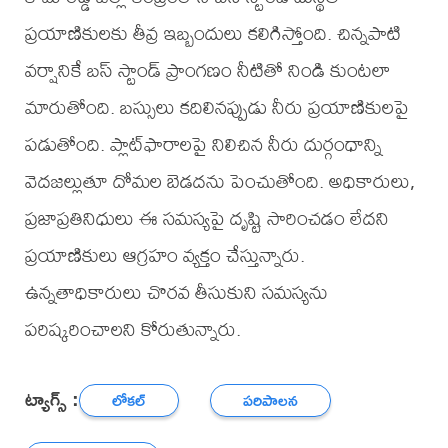
ప్రయాణికులకు తీవ్ర ఇబ్బందులు కలిగిస్తోంది. చిన్నపాటి
వర్షానికే బస్ స్టాండ్ ప్రాంగణం నీటితో నిండి కుంటలా
మారుతోంది. బస్సులు కదిలినప్పుడు నీరు ప్రయాణికులపై
పడుతోంది. ప్లాట్‌ఫారాలపై నిలిచిన నీరు దుర్గంధాన్ని
వెదజల్లుతూ దోమల బెడదను పెంచుతోంది. అధికారులు,
ప్రజాప్రతినిధులు ఈ సమస్యపై దృష్టి సారించడం లేదని
ప్రయాణికులు ఆగ్రహం వ్యక్తం చేస్తున్నారు.
ఉన్నతాధికారులు చొరవ తీసుకుని సమస్యను
పరిష్కరించాలని కోరుతున్నారు.
ట్యాగ్స్ :
లోకల్
పరిపాలన