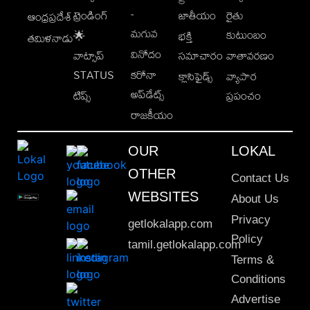
-
ట్రెండింగ్
జాతీయం
రైతు
ఆంధ్రప్రదేశ్
మగువ
కుటుంబం
🌟
భక్తి
తమిళనాడు
వినోదం
వాట్సాప్
సమాచారం
వాతావరణం
STATUS
కరోనా
క్లాసిఫైడ్స్
వ్యాపార
అప్‌డేట్స్
టిప్స్
ప్రపంచం
రాజకీయం
OUR
LOKAL
OTHER
Contact Us
WEBSITES
About Us
Privacy
getlokalapp.com
Policy
tamil.getlokalapp.com
Terms &
Conditions
Advertise