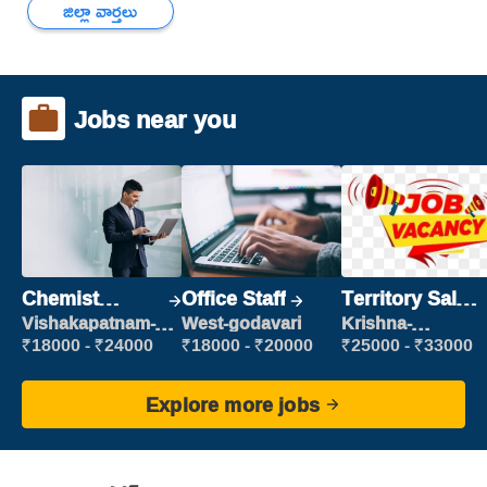
జిల్లా వార్తలు
Jobs near you
Chemist
Office Staff
Territory Sales
Production
Manager
Vishakapatnam-
West-godavari
Krishna-
new
vijayawada
Executive
₹18000 - ₹24000
₹18000 - ₹20000
₹25000 - ₹33000
Explore more jobs