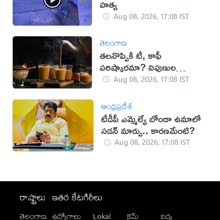
హత్య
Aug 08, 2026, 17:08 IST
తెలంగాణ
తలనొప్పికి టీ, కాఫీ
పరిష్కారమా? నిపుణుల
సూచనలు ఇవే!
Aug 08, 2026, 17:08 IST
ఆంధ్రప్రదేశ్
టీడీపీ ఎమ్మెల్యే బోండా ఉమాలో
సడన్‌ మార్పు.. కారణమేంటి?
Aug 08, 2026, 17:08 IST
రాష్ట్రాలు
ఇతర కేటగిరీలు
తెలంగాణ
ఉద్యోగాలు
Lokal
క్రైమ్
విద్య