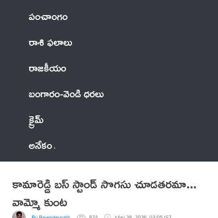
పంచాంగం
రాశి ఫలాలు
రాజకీయం
బంగారం-వెండి ధరలు
క్రైమ్
అనేకం
కామారెడ్డి బస్ స్టాండ్ సొగసు చూడతరమా...
వామ్మో కుంట
By Rajendernath
874
May 28, 2026, 03:05 IST