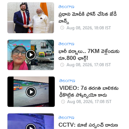
తెలంగాణ
ప్రధాని మోదీకి ఫోన్ చేసిన జేడీ
వాన్స్
Aug 08, 2026, 18:08 IST
తెలంగాణ
భారీ వర్షాలు.. 7KM వెళ్లేందుకు
రూ.800 ఛార్జ్!
Aug 08, 2026, 17:08 IST
తెలంగాణ
VIDEO: 7వ తరగతి బాలికను
ఢీకొట్టిన స్కోర్పియో కారు
Aug 08, 2026, 17:08 IST
తెలంగాణ
CCTV: మాజీ సర్పంచ్ దారుణ