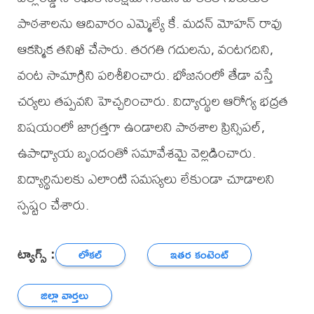
పాఠశాలను ఆదివారం ఎమ్మెల్యే కే. మదన్ మోహన్ రావు
ఆకస్మిక తనిఖీ చేసారు. తరగతి గదులను, వంటగదిని,
వంట సామాగ్రిని పరిశీలించారు. భోజనంలో తేడా వస్తే
చర్యలు తప్పవని హెచ్చరించారు. విద్యార్థుల ఆరోగ్య భద్రత
విషయంలో జాగ్రత్తగా ఉండాలని పాఠశాల ప్రిన్సిపల్,
ఉపాధ్యాయ బృందంతో సమావేశమై వెల్లడించారు.
విద్యార్థినులకు ఎలాంటి సమస్యలు లేకుండా చూడాలని
స్పష్టం చేశారు.
ట్యాగ్స్ :
లోకల్
ఇతర కంటెంట్
జిల్లా వార్తలు