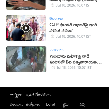
Jul 18, 2026, 10:07 IST
తెలంగాణ
CJP ఫౌండర్ అభిజిత్‌పై ఇంక్
పోసిన మహిళ
Jul 18, 2026, 10:07 IST
తెలంగాణ
గుంటూరు మహిళపై దాడి
ఘటనలో సీఐ సత్యనారాయణపై
చర్యలు
Jul 18, 2026, 10:07 IST
రాష్ట్రాలు
ఇతర కేటగిరీలు
తెలంగాణ
ఉద్యోగాలు
Lokal
క్రైమ్
విద్య