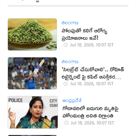
తెలంగాణ
సోంపుతో కలిగే ఆరోగ్య
ప్రయోజనాలు ఇవే!
Jul 18, 2026, 10:07 IST
తెలంగాణ
'సెలబ్రేట్ చేసుకోవాలి'.. రోహిత్
రిటైర్మెంట్ పై కపిల్ ఆసక్తికర
వ్యాఖ్యలు
Jul 18, 2026, 10:07 IST
ఆంధ్రప్రదేశ్
గోదావరిలో ఐదుగురి మృతిపై
హోంమంత్రి అనిత దిగ్భ్రాంతి
Jul 18, 2026, 10:07 IST