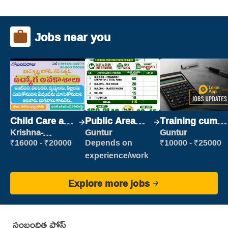
Jobs near you
Child Care and
Public Area
Training cum
Patient care
Cleaner
Placement
Krishna-
Guntur
Guntur
vijayawada
₹16000 - ₹20000
Depends on
₹10000 - ₹25000
experience/work
Explore more jobs
సంబంధిత పోస్ట్