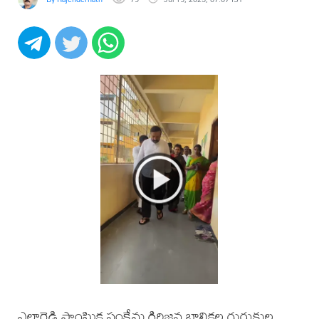
ఎల్లారెడ్డి సాంఘిక సంక్షేమ గిరిజన బాలికల గురుకుల