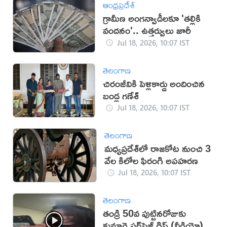
ఆంధ్రప్రదేశ్
గ్రామీణ అంగన్వాడీలకూ 'తల్లికి
వందనం'.. ఉత్తర్వులు జారీ
Jul 18, 2026, 10:07 IST
తెలంగాణ
చిరంజీవికి పెళ్లికార్డు అందించిన
బండ్ల గణేశ్
Jul 18, 2026, 10:07 IST
తెలంగాణ
మధ్యప్రదేశ్‌లో రాజకోట నుంచి 3
వేల కిలోల ఫిరంగి అపహరణ
Jul 18, 2026, 10:07 IST
తెలంగాణ
తండ్రి 50వ పుట్టినరోజుకు
కుమార్తె సర్‌ఫ్రైజ్ గిఫ్ట్ (వీడియో)