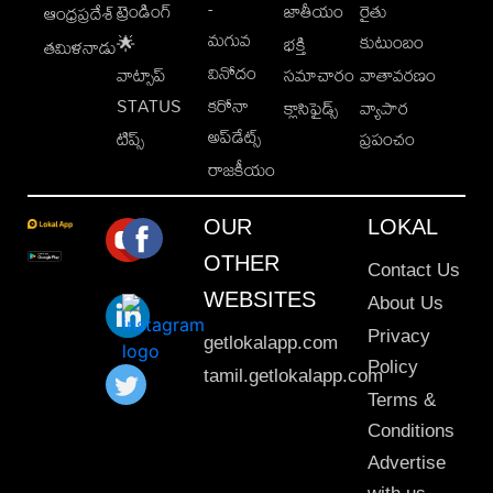
-
ట్రెండింగ్
జాతీయం
రైతు
ఆంధ్రప్రదేశ్
మగువ
కుటుంబం
🌟
భక్తి
తమిళనాడు
వినోదం
వాట్సాప్
సమాచారం
వాతావరణం
STATUS
కరోనా
క్లాసిఫైడ్స్
వ్యాపార
అప్‌డేట్స్
టిప్స్
ప్రపంచం
రాజకీయం
OUR
LOKAL
OTHER
Contact Us
WEBSITES
About Us
Privacy
getlokalapp.com
Policy
tamil.getlokalapp.com
Terms &
Conditions
Advertise