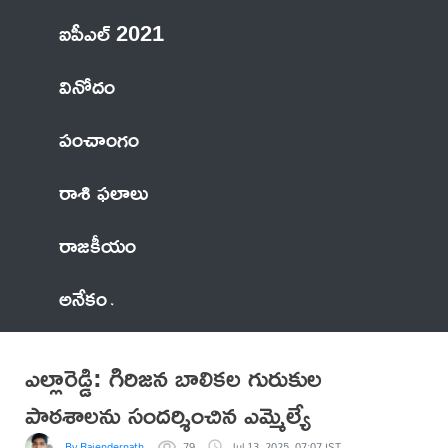
ఐపీఎల్ 2021
వినోదం
పంచాంగం
రాశి ఫలాలు
రాజకీయం
అనేకం
ఎల్లారెడ్డి: గిరిజన బాలికల గురుకుల
పాఠశాలను సందర్శించిన ఎమ్మెల్యే
By Rajendernath
79
Jul 13, 2025, 07:07 IST