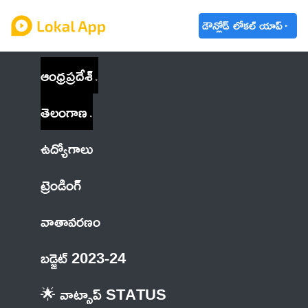
డౌన్లోడ్ లోకల్ యాప్
ఆంధ్రప్రదేశ్
తెలంగాణ
ఉద్యోగాలు
ట్రెండింగ్
వాతావరణం
బడ్జెట్ 2023-24
🌟 వాట్సాప్ STATUS