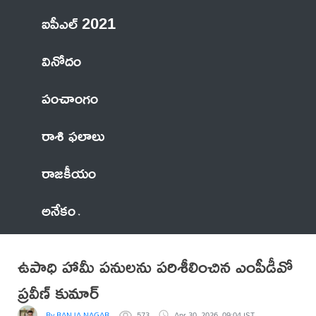
ఐపీఎల్ 2021
వినోదం
పంచాంగం
రాశి ఫలాలు
రాజకీయం
అనేకం
ఉపాధి హామీ పనులను పరిశీలించిన ఎంపీడీవో
ప్రవీణ్ కుమార్
By BANJA NAGARAJU
573
Apr 30, 2026, 09:04 IST