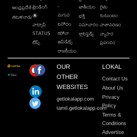
-
ట్రెండింగ్
జాతీయం
రైతు
ఆంధ్రప్రదేశ్
మగువ
కుటుంబం
🌟
భక్తి
తమిళనాడు
వినోదం
వాట్సాప్
సమాచారం
వాతావరణం
STATUS
కరోనా
క్లాసిఫైడ్స్
వ్యాపార
అప్‌డేట్స్
టిప్స్
ప్రపంచం
రాజకీయం
OUR
LOKAL
OTHER
Contact Us
WEBSITES
About Us
Privacy
getlokalapp.com
Policy
tamil.getlokalapp.com
Terms &
Conditions
Advertise