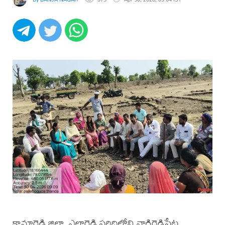
కామారెడ్డి జిల్లా, ఎల్లారెడ్డి పరిధిలోని నాగిరెడ్డిపేట