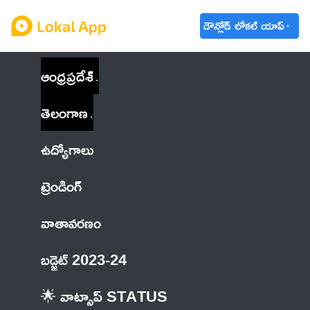
డౌన్లోడ్ లోకల్ యాప్
ఆంధ్రప్రదేశ్
తెలంగాణ
ఉద్యోగాలు
ట్రెండింగ్
వాతావరణం
బడ్జెట్ 2023-24
🌟 వాట్సాప్ STATUS