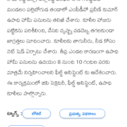
మండలం పల్లెబోగుడ తండాలో ఎంపీడీవో ప్రవీణ్ కుమార్
ఉపాధి హామీ పనులను తనిఖీ చేశారు. కూలీల హాజరు
పట్టికను పరిశీలించి, వేసవి దృష్ట్యా వడదెబ్బ తగలకుండా
జాగ్రత్తలు సూచించారు. కూలీలకు తాగునీరు, నీడ కోసం
నెట్ షెడ్ ఏర్పాటు చేశారు. తీవ్ర ఎండల కారణంగా ఉపాధి
హామీ పనులను ఉదయం 8 నుంచి 10 గంటల వరకు
మాత్రమే నిర్వహించాలని ఫీల్డ్ అసిస్టెంట్ కు ఆదేశించారు.
ఈ కార్యక్రమంలో జిపి సెక్రెటరీ, ఫీల్డ్ అసిస్టెంట్, ఉపాధి
కూలీలు పాల్గొన్నారు.
ట్యాగ్స్ :
లోకల్
ప్రభుత్వ పథకాలు