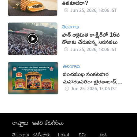
తినకూడదా?
Jun 25, 2026, 13:06 IST
తెలంగాణ
పాక్ ఆక్రమిత కాశ్మీర్‌లో 16వ
రోజుకు చేరుకున్న నిరసనలు
Jun 25, 2026, 13:06 IST
తెలంగాణ
పంచముఖ సంకటహర
మహాగణపతిగా ఖైరతాబాద్‌
గణేశుడు
Jun 25, 2026, 13:06 IST
రాష్ట్రాలు
ఇతర కేటగిరీలు
తెలంగాణ
ఉద్యోగాలు
Lokal
క్రైమ్
విద్య