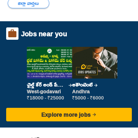
జిల్లా వార్తలు
Jobs near you
చైల్డ్ కేర్ అండ్ పేషెంట్
అకౌంటెంట్
కేర్
West-godavari
Andhra
₹18000 - ₹25000
₹5000 - ₹6000
Explore more jobs