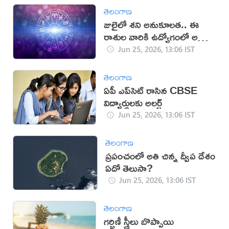
తెలంగాణ
జులైలో శని అనుకూలత.. ఈ
రాశుల వారికి ఉద్యోగంలో అద్భుత
అవకాశాలు!
Jun 25, 2026, 13:06 IST
తెలంగాణ
ఏపీ ఎప్‌సెట్‌ రాసిన CBSE
విద్యార్థులకు అలర్ట్
Jun 25, 2026, 13:06 IST
తెలంగాణ
ప్రపంచంలో అతి చిన్న ద్వీప దేశం
ఏదో తెలుసా?
Jun 25, 2026, 13:06 IST
తెలంగాణ
గర్భిణీ స్త్రీలు బొప్పాయి