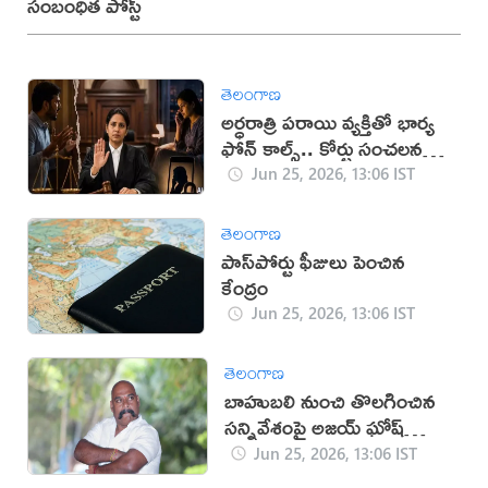
సంబంధిత పోస్ట్
తెలంగాణ
అర్ధరాత్రి పరాయి వ్యక్తితో భార్య
ఫోన్ కాల్స్.. కోర్టు సంచలన
తీర్పు
Jun 25, 2026, 13:06 IST
తెలంగాణ
పాస్‌పోర్టు ఫీజులు పెంచిన
కేంద్రం
Jun 25, 2026, 13:06 IST
తెలంగాణ
బాహుబలి నుంచి తొలగించిన
సన్నివేశంపై అజయ్ ఘోష్
స్పందన
Jun 25, 2026, 13:06 IST