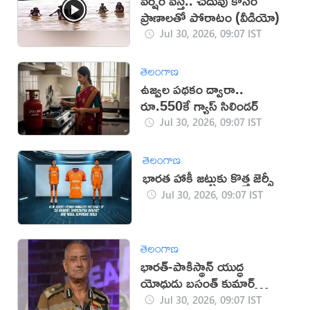
వ‌ర్షం వస్తే.. చ‌దువు కోసం
ప్రాణాలతో పోరాటం (వీడియో)
Jul 30, 2026, 09:07 IST
తెలంగాణ
ఉజ్వల పథకం ద్వారా..
రూ.550కే గ్యాస్ సిలిండర్
Jul 30, 2026, 09:07 IST
తెలంగాణ
భారత హాకీ జట్టుకు కొత్త జెర్సీ
Jul 30, 2026, 09:07 IST
తెలంగాణ
భార‌త్‌-పాకిస్థాన్ యుద్ధ
యోధుడు బ‌సంత్ కుమార్
పొన్వార్‌ క‌న్నుమూత‌
Jul 30, 2026, 09:07 IST