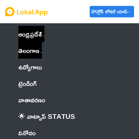
డౌన్లోడ్ లోకల్ యాప్
ఆంధ్రప్రదేశ్
తెలంగాణ
ఉద్యోగాలు
ట్రెండింగ్
వాతావరణం
🌟 వాట్సాప్ STATUS
వినోదం