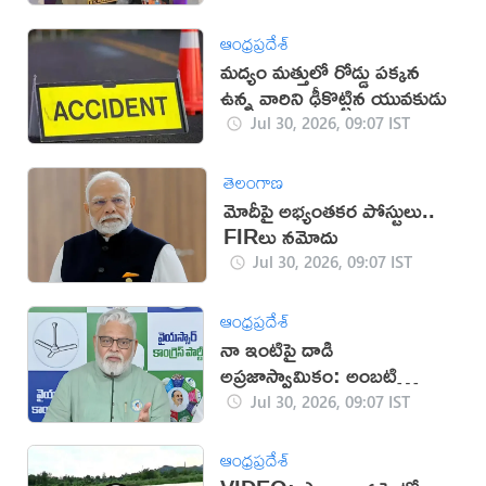
ఆంధ్రప్రదేశ్
మద్యం మత్తులో రోడ్డు పక్కన
ఉన్న వారిని ఢీకొట్టిన యువకుడు
Jul 30, 2026, 09:07 IST
తెలంగాణ
మోదీపై అభ్యంతకర పోస్టులు..
FIRలు నమోదు
Jul 30, 2026, 09:07 IST
ఆంధ్రప్రదేశ్
నా ఇంటిపై దాడి
అప్రజాస్వామికం: అంబటి
రాంబాబు
Jul 30, 2026, 09:07 IST
ఆంధ్రప్రదేశ్