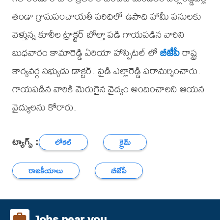
తండా గ్రామపంచాయతీ పరిధిలో ఉపాధి హామీ పనులకు
వెళ్తున్న కూలీల ట్రాక్టర్ బోల్తా పడి గాయపడిన వారిని
బుధవారం కామారెడ్డి ఏరియా హాస్పిటల్ లో
బీజేపీ
రాష్ట్ర
కార్యవర్గ సభ్యుడు డాక్టర్. పైడి ఎల్లారెడ్డి పరామర్శించారు.
గాయపడిన వారికి మెరుగైన వైద్యం అందించాలని ఆయన
వైద్యులను కోరారు.
ట్యాగ్స్ :
లోకల్
క్రైమ్
రాజకీయాలు
బీజేపీ
Jobs near you