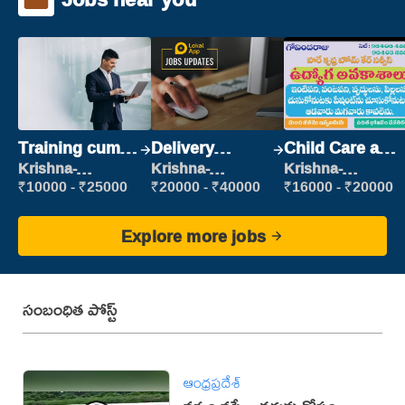
Training cum
Delivery
Child Care and
Placement
Executive
Patient care
Krishna-
Krishna-
Krishna-
vijayawada
vijayawada
vijayawada
₹10000 - ₹25000
₹20000 - ₹40000
₹16000 - ₹20000
Explore more jobs
సంబంధిత పోస్ట్
ఆంధ్రప్రదేశ్