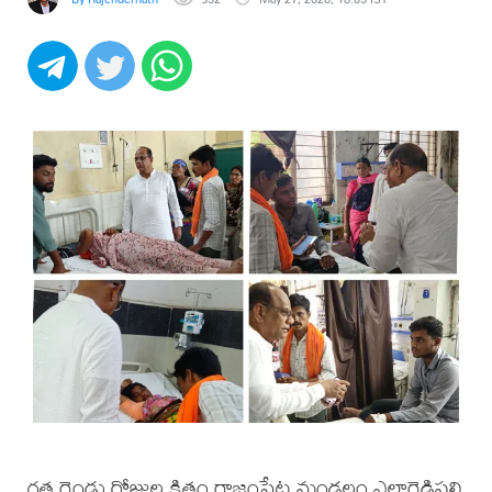
గత రెండు రోజుల క్రితం రాజంపేట మండలం ఎల్లారెడ్డిపల్లి