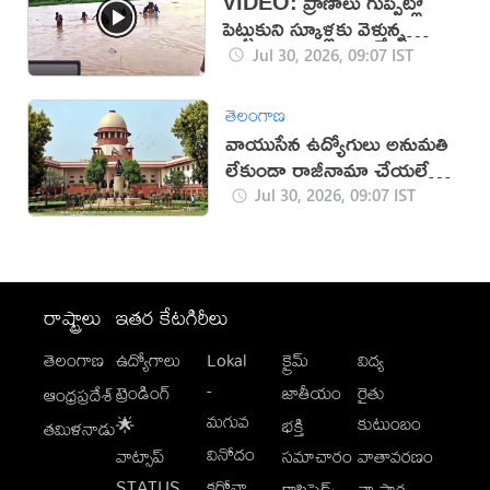
VIDEO: ప్రాణాలు గుప్పెట్లో
పెట్టుకుని స్కూళ్లకు వెళ్తున్న
చిన్నారులు
Jul 30, 2026, 09:07 IST
తెలంగాణ
వాయుసేన ఉద్యోగులు అనుమతి
లేకుండా రాజీనామా చేయలేరు:
సుప్రీంకోర్టు
Jul 30, 2026, 09:07 IST
రాష్ట్రాలు
ఇతర కేటగిరీలు
తెలంగాణ
ఉద్యోగాలు
Lokal
క్రైమ్
విద్య
-
ట్రెండింగ్
జాతీయం
రైతు
ఆంధ్రప్రదేశ్
మగువ
కుటుంబం
🌟
భక్తి
తమిళనాడు
వినోదం
వాట్సాప్
సమాచారం
వాతావరణం
STATUS
కరోనా
క్లాసిఫైడ్స్
వ్యాపార