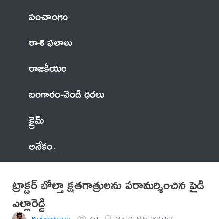
పంచాంగం
రాశి ఫలాలు
రాజకీయం
బంగారం-వెండి ధరలు
క్రైమ్
అనేకం
ట్రాక్టర్ బోల్తా క్షతగాత్రులను పరామర్శించిన పైడి
ఎల్లారెడ్డి
By Rajendernath
352
May 27, 2026, 18:05 IST