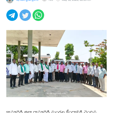
కామారెడ్డి జిల్లా రామారెడ్డి మండల కేంద్రానికి చెందిన