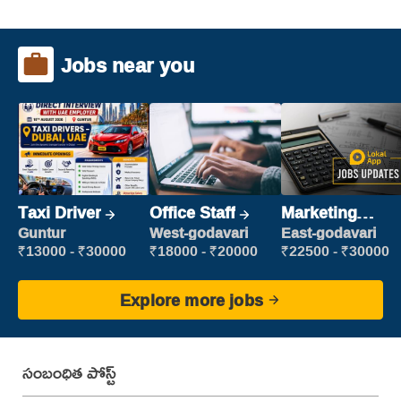
Jobs near you
Taxi Driver
Office Staff
Marketing
Executive
Guntur
West-godavari
East-godavari
₹13000 - ₹30000
₹18000 - ₹20000
₹22500 - ₹30000
Explore more jobs
సంబంధిత పోస్ట్