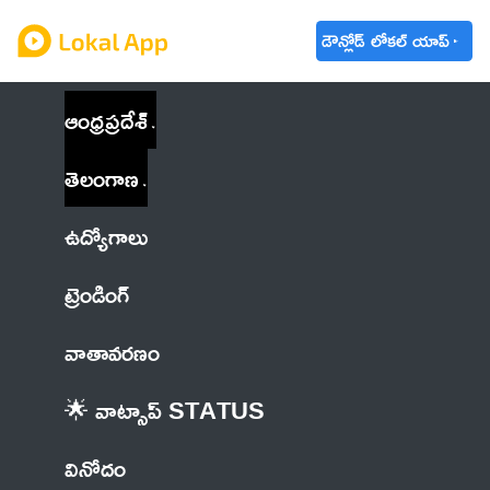
డౌన్లోడ్ లోకల్ యాప్
ఆంధ్రప్రదేశ్
తెలంగాణ
ఉద్యోగాలు
ట్రెండింగ్
వాతావరణం
🌟 వాట్సాప్ STATUS
వినోదం