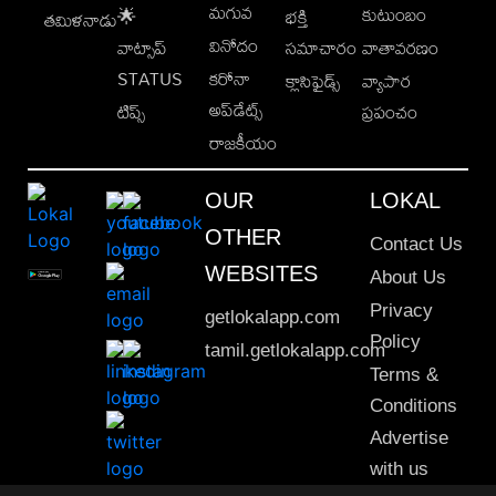
మగువ
కుటుంబం
🌟
భక్తి
తమిళనాడు
వినోదం
వాట్సాప్
సమాచారం
వాతావరణం
STATUS
కరోనా
క్లాసిఫైడ్స్
వ్యాపార
అప్‌డేట్స్
టిప్స్
ప్రపంచం
రాజకీయం
OUR
LOKAL
OTHER
Contact Us
WEBSITES
About Us
Privacy
getlokalapp.com
Policy
tamil.getlokalapp.com
Terms &
Conditions
Advertise
with us