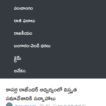
పంచాంగం
రాశి ఫలాలు
రాజకీయం
బంగారం-వెండి ధరలు
క్రైమ్
అనేకం
కాసర్ల రాజేందర్ ఆధ్వర్యంలో విస్తృత
సమావేశానికి సన్నాహాలు
By కడెం భైరవ ప్రసాద్
703
May 30, 2026, 06:05 IST