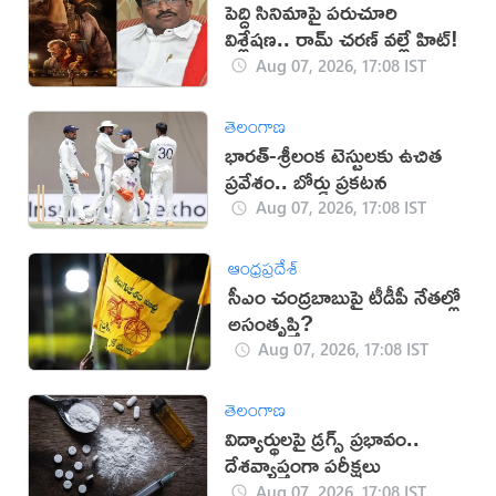
పెద్ది సినిమాపై పరుచూరి
విశ్లేషణ.. రామ్ చరణ్ వల్లే హిట్!
Aug 07, 2026, 17:08 IST
తెలంగాణ
భారత్-శ్రీలంక టెస్టులకు ఉచిత
ప్రవేశం.. బోర్డు ప్రకటన
Aug 07, 2026, 17:08 IST
ఆంధ్రప్రదేశ్
సీఎం చంద్రబాబుపై టీడీపీ నేతల్లో
అసంతృప్తి?
Aug 07, 2026, 17:08 IST
తెలంగాణ
విద్యార్థులపై డ్రగ్స్ ప్రభావం..
దేశవ్యాప్తంగా పరీక్షలు
Aug 07, 2026, 17:08 IST