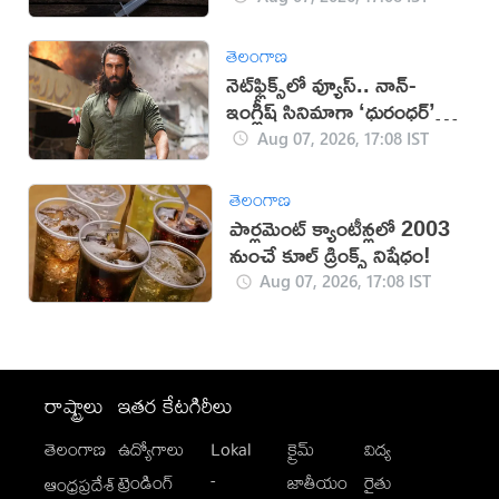
తెలంగాణ
నెట్‌ఫ్లిక్స్‌లో వ్యూస్.. నాన్-
ఇంగ్లీష్ సినిమాగా ‘ధురంధర్’
రికార్డు
Aug 07, 2026, 17:08 IST
తెలంగాణ
పార్లమెంట్ క్యాంటీన్లలో 2003
నుంచే కూల్ డ్రింక్స్ నిషేధం!
Aug 07, 2026, 17:08 IST
రాష్ట్రాలు
ఇతర కేటగిరీలు
తెలంగాణ
ఉద్యోగాలు
Lokal
క్రైమ్
విద్య
-
ట్రెండింగ్
జాతీయం
రైతు
ఆంధ్రప్రదేశ్