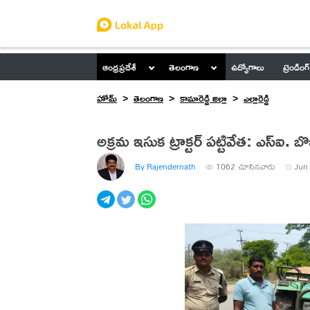
ఆంధ్రప్రదేశ్
తెలంగాణ
ఉద్యోగాలు
ట్రెండింగ్
హోమ్
తెలంగాణ
కామారెడ్డి జిల్లా
ఎల్లారెడ్డి
అక్రమ ఇసుక ట్రాక్టర్ పట్టివేత: ఎస్ఐ. బ
By Rajendernath
1062
చూసినవారు
Jun 