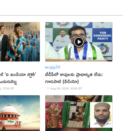
ఆంధ్రప్రదేశ్
ల్ 'ది ఇండియా స్టోరీ'
టీడీపీలో కాపులకు ప్రాధాన్యత లేదు:
ఎదురుదెబ్బ
గూడపాటి (వీడియో)
, 17:08 IST
Aug 04, 2026, 16:08 IST