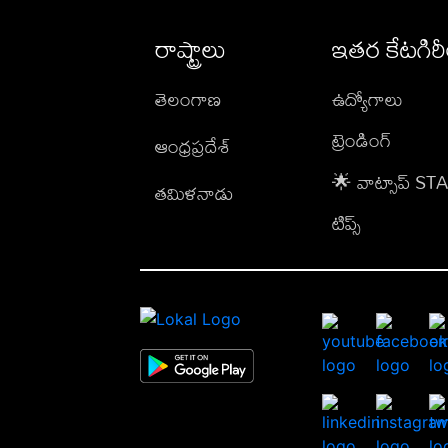
రాష్ట్రాలు
ఇతర కేటగిర
తెలంగాణ
ఉద్యోగాలు
ట్రెండింగ్
ఆంధ్రప్రదేశ్
🌟 వాట్సాప్ S
తమిళనాడు
టిప్స్