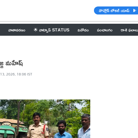
డౌన్లోడ్ లోకల్ యాప్
వాతావరణం
🌟 వాట్సాప్ STATUS
వినోదం
పంచాంగం
రాశి ఫలాల
ొజ్జ మహేష్
13, 2026, 18:06 IST