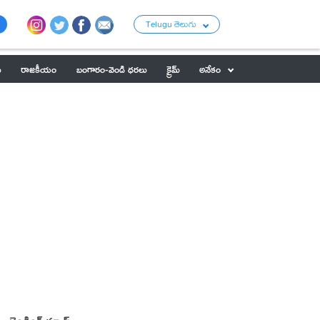
Telugu తెలుగు
ు
రాజకీయం
బంగారం-వెండి ధరలు
క్రైమ్
అనేకం