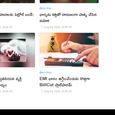
తెలంగాణ
హనాలకు పెట్రోల్ బంద్:
భార్యను కత్తితో దారుణంగా హత్య చేసిన
మహిళ
, 16:08 IST
Aug 04, 2026, 16:08 IST
తెలంగాణ
ుతెలియని వ్యక్తి
EMI భారం తగ్గించేందుకు కొత్తగా
భ్యం
BillCut ప్లాట్‌ఫారమ్
, 16:08 IST
Aug 04, 2026, 16:08 IST