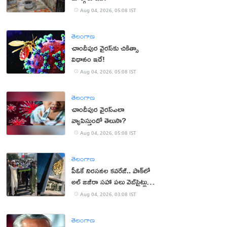
Aug 04, 2026, 05:08 IST
తెలంగాణ
చాందీపుర వైరస్‌కు చికిత్సా
విధానం ఇదే!
Aug 04, 2026, 05:08 IST
తెలంగాణ
చాందీపుర వైరస్ఎలా
వ్యాపిస్తుందో తెలుసా?
Aug 04, 2026, 05:08 IST
తెలంగాణ
పీఓకే నిరసనల కవరేజ్.. పాక్‌లో
అల్ జజీరా సహా పలు వెబ్‌సైట్లు
బంద్
Aug 04, 2026, 03:08 IST
తెలంగాణ