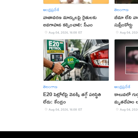
ఆంధ్రప్రదేశ్
తెలంగాణ
వాతావరణ మార్పులపై రైతులకు
బీమా లేని వా
అవగాహన కల్పించాలి: సీఎం
సుప్రీంకోర్టు
Aug 04, 2026, 16:08 IST
Aug 04, 2026
తెలంగాణ
ఆంధ్రప్రదేశ్
E20 పెట్రోల్‌పై వెనక్కి తగ్గే పరిస్థితి
కాలువలో గుర్త
లేదు: కేంద్రం
మృతదేహం ల
Aug 04, 2026, 16:08 IST
Aug 04, 2026