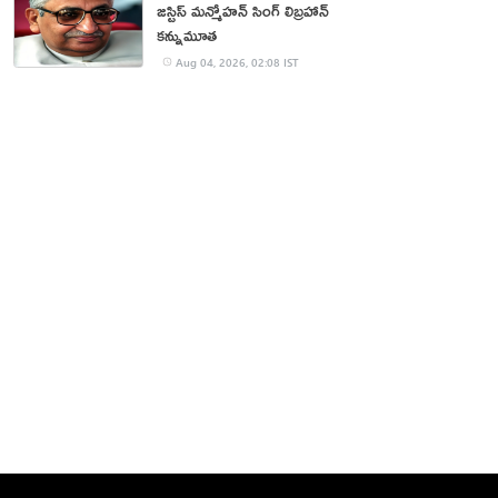
జస్టిస్ మన్మోహన్ సింగ్ లిబ్రహాన్
కన్నుమూత
Aug 04, 2026, 02:08 IST