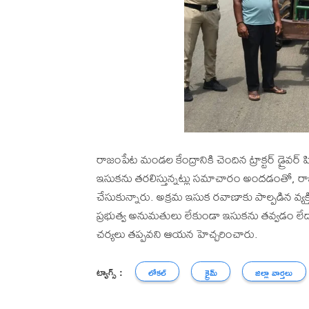
రాజంపేట మండల కేంద్రానికి చెందిన ట్రాక్టర్ డ్రైవర
ఇసుకను తరలిస్తున్నట్లు సమాచారం అందడంతో, రాజంప
చేసుకున్నారు. అక్రమ ఇసుక రవాణాకు పాల్పడిన వ్యక్తి
ప్రభుత్వ అనుమతులు లేకుండా ఇసుకను తవ్వడం లేద
చర్యలు తప్పవని ఆయన హెచ్చరించారు.
ట్యాగ్స్ :
లోకల్
క్రైమ్
జిల్లా వార్తలు