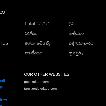
ీలు
Lokal - మగువ
క్రైమ్
వినోదం
జాతీయం
TATUS
కరోనా అప్‌డేట్స్
భక్తి సమాచారం
రాజకీయం
క్లాసిఫైడ్స్
OUR OTHER WEBSITES
getlokalapp.com
tamil.getlokalapp.com