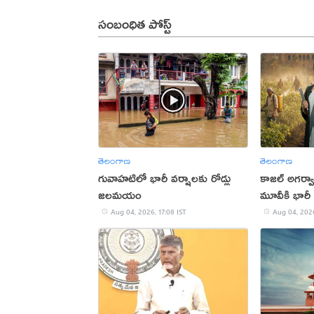
సంబంధిత పోస్ట్
తెలంగాణ
తెలంగాణ
గువాహటిలో భారీ వర్షాలకు రోడ్లు
కాజల్ అగర్వా
జలమయం
మూవీకి భారీ 
Aug 04, 2026, 17:08 IST
Aug 04, 2026