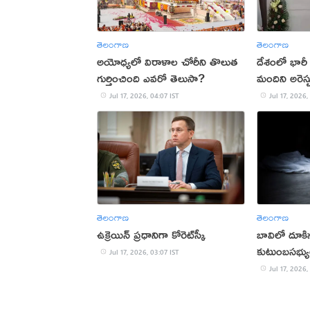
తెలంగాణ
తెలంగాణ
అయోధ్యలో విరాళాల చోరీని తొలుత
దేశంలో భారీ 
గుర్తించింది ఎవరో తెలుసా?
మందిని అరెస్ట
Jul 17, 2026, 04:07 IST
Jul 17, 2026,
తెలంగాణ
తెలంగాణ
ఉక్రెయిన్ ప్రధానిగా కోరెట్‌స్కీ
బావిలో దూకి
కుటుంబసభ్యుల
Jul 17, 2026, 03:07 IST
మృతి
Jul 17, 2026,