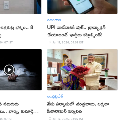
తెలంగాణ
ఉగ్రకుట్ర భగ్నం.. 8
UPI వాడేవారికి షాక్.. ట్రాన్సాక్షన్
ు
చేయాలంటే ఛార్జీలు కట్టాల్సిందే!
 04:07 IST
Jul 17, 2026, 04:07 IST
ఆంధ్రప్రదేశ్
న నలుగురు
నేడు పల్నాడులో చంద్రబాబు, నిర్మలా
ు.. భార్య, కుమార్తె
సీతారామన్ పర్యటన
 03:07 IST
Jul 17, 2026, 03:07 IST