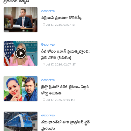
ట్రెండింగ్ న్యూస్
తెలంగాణ
ఉక్రెయిన్ ప్రధానిగా కోరెట్‌స్కీ
Jul 17, 2026, 03:07 IST
తెలంగాణ
డీల్ కోసం ఇరాన్ ప్రయత్నిస్తోంది:
వైట్ హౌస్ (వీడియో)
Jul 17, 2026, 02:07 IST
తెలంగాణ
జైల్లో ప్రేమలో పడిన ఖైదీలు.. పెళ్లికి
కోర్టు అనుమతి
Jul 17, 2026, 01:07 IST
తెలంగాణ
నేడు భారత్‌లో తొలి హైడ్రోజన్ ట్రైన్‌
ప్రారంభం