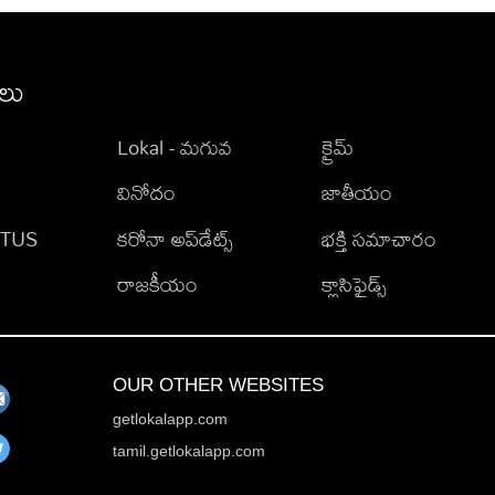
ీలు
Lokal - మగువ
క్రైమ్
వినోదం
జాతీయం
TATUS
కరోనా అప్‌డేట్స్
భక్తి సమాచారం
రాజకీయం
క్లాసిఫైడ్స్
OUR OTHER WEBSITES
getlokalapp.com
tamil.getlokalapp.com