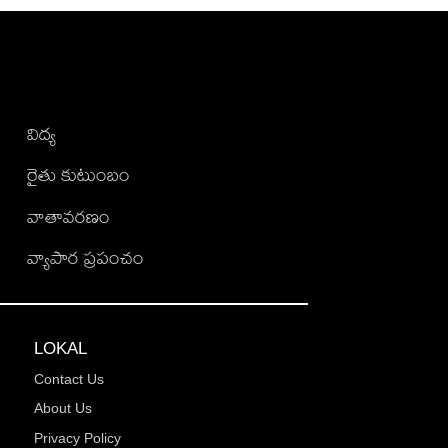
విద్య
రైతు కుటుంబం
వాతావరణం
వ్యాపార ప్రపంచం
LOKAL
Contact Us
About Us
Privacy Policy