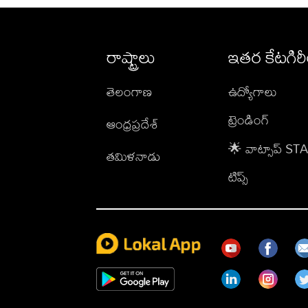
రాష్ట్రాలు
ఇతర కేటగిర
తెలంగాణ
ఉద్యోగాలు
ట్రెండింగ్
ఆంధ్రప్రదేశ్
🌟 వాట్సాప్ S
తమిళనాడు
టిప్స్