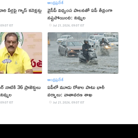
ఆంధ్రప్రదేశ్
పేర్లపై గ్యాస్ కనెక్షన్లు
వైసీపీ విధ్వంస పాలనతో ఏపీ తీవ్రంగా
నష్టపోయింది: నిమ్మల
 09:07 IST
Jul 21, 2026, 09:07 IST
ఆంధ్రప్రదేశ్
 నాటికి 36 ప్రాజెక్టులు
ఏపీలో మూడు రోజుల పాటు భారీ
 నిమ్మల
వర్షాలు: వాతావరణ శాఖ
 09:07 IST
Jul 21, 2026, 09:07 IST