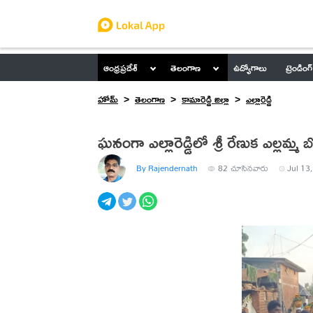
ఆంధ్రప్రదేశ్
తెలంగాణ
ఉద్యోగాలు
ట్రెండింగ్
హోమ్
తెలంగాణ
కామారెడ్డి జిల్లా
ఎల్లారెడ్డి
ఘనంగా ఎల్లారెడ్డిలో శ్రీ రేణుక ఎల్లమ్మ
By Rajendernath
82
చూసినవారు
Jul 13