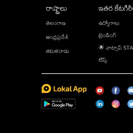
రాష్ట్రాలు
ఇతర కేటగిర
తెలంగాణ
ఉద్యోగాలు
ట్రెండింగ్
ఆంధ్రప్రదేశ్
🌟 వాట్సాప్ S
తమిళనాడు
టిప్స్