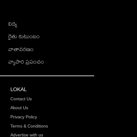
విద్య
రైతు కుటుంబం
వాతావరణం
వ్యాపార ప్రపంచం
LOKAL
Contact Us
About Us
Privacy Policy
Terms & Conditions
Advertise with us