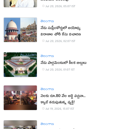
Jul 20, 2026, 05:07 IST
తెలంగాణ
నేడు సుప్రీంకోర్టులో అయోధ్య
విరాళాల చోరీ కేసు విచారణ
Jul 20, 2026, 02:07 IST
తెలంగాణ
నేడు పార్లమెంటులో కీలక బిల్లులు
Jul 20, 2026, 01:07 IST
తెలంగాణ
నెలకు రూ.80 వేల అద్దె వచ్చినా..
క్యాబ్ నడుపుతున్న వ్యక్తి!
Jul 19, 2026, 15:07 IST
తెలంగాణ