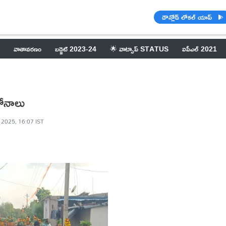
డౌన్లోడ్ లోకల్ యాప్
వాతావరణం
బడ్జెట్ 2023-24
🌟 వాట్సాప్ STATUS
ఐపీఎల్ 2021
 బోనాలు
, 2025, 16:07 IST