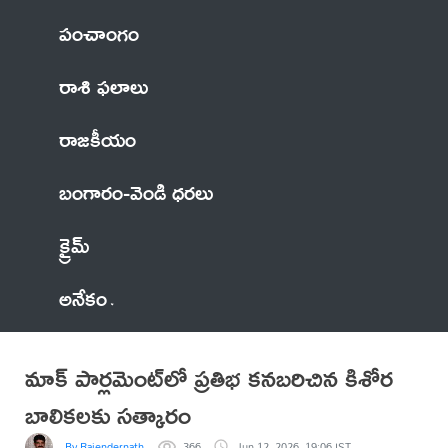
పంచాంగం
రాశి ఫలాలు
రాజకీయం
బంగారం-వెండి ధరలు
క్రైమ్
అనేకం
మాక్ పార్లమెంట్‌లో ప్రతిభ కనబరిచిన కిశోర
బాలికలకు సత్కారం
By Rajendernath
366
Jun 12, 2026, 19:06 IST