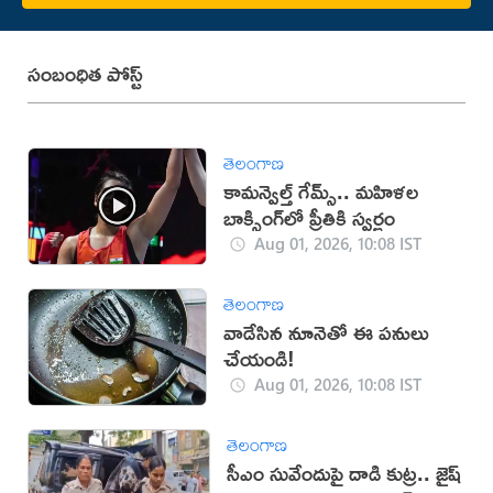
సంబంధిత పోస్ట్
తెలంగాణ
కామన్వెల్త్ గేమ్స్‌.. మహిళల
బాక్సింగ్‌లో ప్రీతికి స్వర్ణం
Aug 01, 2026, 10:08 IST
తెలంగాణ
వాడేసిన నూనెతో ఈ పనులు
చేయండి!
Aug 01, 2026, 10:08 IST
తెలంగాణ
సీఎం సువేందుపై దాడి కుట్ర.. జైష్