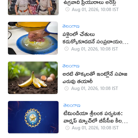
ఉగ్రవాది ప్రియురాలు అరెస్ట్
Aug 01, 2026, 10:08 IST
తెలంగాణ
పళ్లెంలో చేతులు
కడుక్కోకూడదనే సంప్రదాయం
వెనుక రహస్యం ఇదే!
Aug 01, 2026, 10:08 IST
తెలంగాణ
అరటి తొక్కలతో ఇంట్లోనే సహజ
ఎరువు తయారీ
Aug 01, 2026, 10:08 IST
తెలంగాణ
టీమిండియా శ్రీలంక పర్యటన:
వార్మప్ మ్యాచ్‌లో బీసీసీఐ కీలక
మార్పు
Aug 01, 2026, 10:08 IST