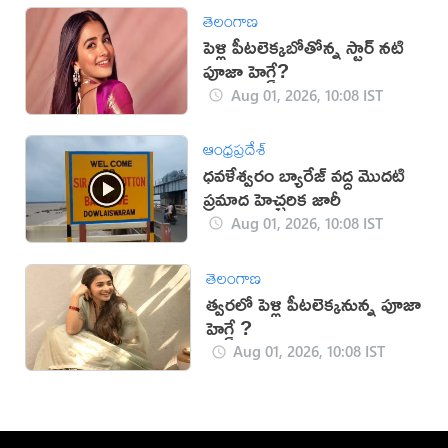
తెలంగాణ
పెళ్లి పీటలెక్కబోతోన్న స్టార్ నటి
పూజా హెగ్డే?
Aug 01, 2026, 10:08 IST
ఆంధ్రప్రదేశ్
ధవళేశ్వరం బ్యారేజ్ వద్ద మొదటి
ప్రమాద హెచ్చరిక జారీ
Aug 01, 2026, 10:08 IST
తెలంగాణ
త్వరలో పెళ్లి పీటలెక్కనున్న పూజా
హెగ్డే ?
Aug 01, 2026, 10:08 IST