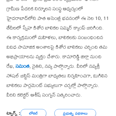
గ్రామీణ పేదరిక నిర్మూలన సంస్థ ఆధ్వర్యంలో
హైదరాబాద్‌లోని పాత అసెంబ్లీ భవనంలో ఈ నెల 10, 11
తేదీలలో స్నేహ కిశోర బాలికల సమ్మర్ క్యాంప్ జరిగింది.
ఈ కార్యక్రమంలో మహిళలు, బాలికలకు సంబంధించిన
వివిధ సామాజిక అంశాలపై కిశోర బాలికలు చర్చించి తమ
అభిప్రాయాలను వ్యక్తం చేశారు. కామారెడ్డి జిల్లా నుంచి
రేఖ,
సమంత
, నైతిని, నవ్య పాల్గొన్నారు. వీరిలో నవ్యశ్రీ
సోషల్ జస్టిస్ మంత్రిగా బాధ్యతలు నిర్వహించగా, మిగిలిన
బాలికలు పార్లమెంట్ సభ్యులుగా చర్చల్లో పాల్గొన్నారు.
వీరిని కలెక్టర్ ఆశీష్ సంగ్వన్ సత్కరించారు.
ట్యాగ్స్ :
లోకల్
ప్రభుత్వ పథకాలు