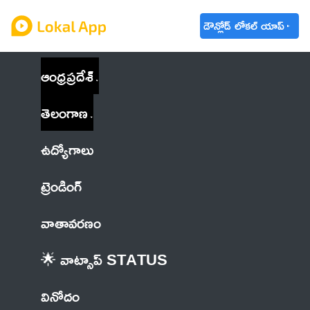
డౌన్లోడ్ లోకల్ యాప్
ఆంధ్రప్రదేశ్
తెలంగాణ
ఉద్యోగాలు
ట్రెండింగ్
వాతావరణం
🌟 వాట్సాప్ STATUS
వినోదం