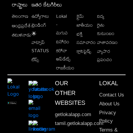
రాష్ట్రాలు
ఇతర కేటగిరీలు
తెలంగాణ
ఉద్యోగాలు
Lokal
క్రైమ్
విద్య
-
ట్రెండింగ్
జాతీయం
రైతు
ఆంధ్రప్రదేశ్
మగువ
కుటుంబం
🌟
భక్తి
తమిళనాడు
వినోదం
వాట్సాప్
సమాచారం
వాతావరణం
STATUS
కరోనా
క్లాసిఫైడ్స్
వ్యాపార
అప్‌డేట్స్
టిప్స్
ప్రపంచం
రాజకీయం
OUR
LOKAL
OTHER
Contact Us
WEBSITES
About Us
Privacy
getlokalapp.com
Policy
tamil.getlokalapp.com
Terms &