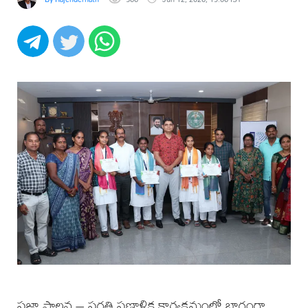
ప్రజా పాలన – ప్రగతి ప్రణాళిక కార్యక్రమంలో భాగంగా