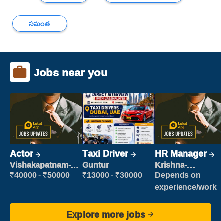
సమంత
Jobs near you
Actor
Taxi Driver
HR Manager
Vishakapatnam-
Guntur
Krishna-
new
vijayawada
₹40000 - ₹50000
₹13000 - ₹30000
Depends on
experience/work
Explore more jobs