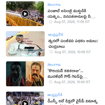
తెలంగాణ
పంజాబ్ అసెంబ్లీ ముట్టడికి
యత్నం.. నిరసనకారులపై నీళ్ల
ఫిరంగులు!
Aug 07, 2026, 11:08 IST
ఆంధ్రప్రదేశ్
త్వరలో సంజీవని పథకం అమలు:
చంద్రబాబు
Aug 07, 2026, 10:08 IST
తెలంగాణ
'కొరియన్ కనకరాజు'..
మురళీధర్ గౌడ్ గెటప్‌పై
విమర్శలు!
Aug 07, 2026, 10:08 IST
ఆంధ్రప్రదేశ్
డీఎస్సీ రిలే దీక్ష‌లో వైసీపీ వినూత్న