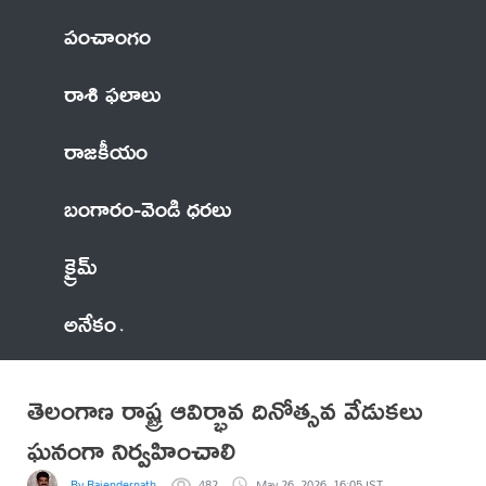
పంచాంగం
రాశి ఫలాలు
రాజకీయం
బంగారం-వెండి ధరలు
క్రైమ్
అనేకం
తెలంగాణ రాష్ట్ర ఆవిర్భావ దినోత్సవ వేడుకలు
ఘనంగా నిర్వహించాలి
By Rajendernath
482
May 26, 2026, 16:05 IST