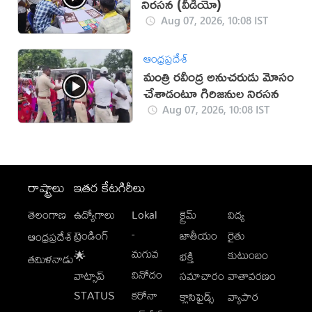
నిర‌స‌న‌ (వీడియో)
Aug 07, 2026, 10:08 IST
ఆంధ్రప్రదేశ్
మంత్రి రవీంద్ర అనుచరుడు మోసం
చేశాడంటూ గిరిజనుల నిరసన
Aug 07, 2026, 10:08 IST
రాష్ట్రాలు
ఇతర కేటగిరీలు
తెలంగాణ
ఉద్యోగాలు
Lokal
క్రైమ్
విద్య
-
ట్రెండింగ్
జాతీయం
రైతు
ఆంధ్రప్రదేశ్
మగువ
కుటుంబం
🌟
భక్తి
తమిళనాడు
వినోదం
వాట్సాప్
సమాచారం
వాతావరణం
STATUS
కరోనా
క్లాసిఫైడ్స్
వ్యాపార