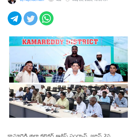
కామారెడ్డి జిల్లా కలెక్టర్ ఆశిష్ సంగ్వాన్, జూన్ 2న