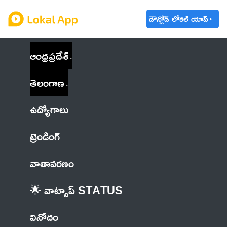
డౌన్లోడ్ లోకల్ యాప్
ఆంధ్రప్రదేశ్
తెలంగాణ
ఉద్యోగాలు
ట్రెండింగ్
వాతావరణం
🌟 వాట్సాప్ STATUS
వినోదం