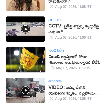
రాలుతుందా?
Aug 07, 2026, 11:08 IST
తెలంగాణ
CCTV: బైక్‌పై వెళ్తున్న వృద్ధుడిపై
ఎద్దు దాడి
Aug 07, 2026, 11:08 IST
ఆంధ్రప్రదేశ్
పెయిడ్ ఆర్టిస్టులతో దొంగ
శిబిరాలు నడుపుతున్నారు: టీడీపీ
Aug 07, 2026, 11:08 IST
తెలంగాణ
VIDEO: బస్సు ఢీకొని
యువకుడు మృతి.. రెచ్చిపోయిన
స్థానికులు!
Aug 07, 2026, 11:08 IST