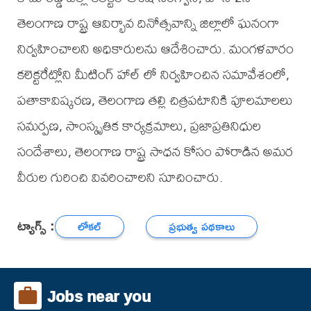
తెలంగాణ రాష్ట్ర ఆవిర్భావ దినోత్సవాన్ని జిల్లాలో ఘనంగా
నిర్వహించాలని అధికారులను ఆదేశించారు. మంగళవారం
కలెక్టరేట్లోని మీటింగ్ హాల్ లో నిర్వహించిన సమావేశంలో,
పతాకావిష్కరణ, తెలంగాణ తల్లి చిత్రపటానికి పూలమాలలు
సమర్పణ, సాంస్కృతిక కార్యక్రమాలు, ప్రజాప్రతినిధుల
సందేశాలు, తెలంగాణ రాష్ట్ర సాధన కోసం పోరాడిన అమర
వీరుల గురించి వివరించాలని సూచించారు.
ట్యాగ్స్ :
లోకల్
ప్రభుత్వ పథకాలు
Jobs near you