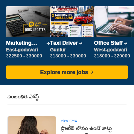
Marketing
Taxi Driver
Office Staff
Executive
East-godavari
Guntur
West-godavari
₹22500 - ₹30000
₹13000 - ₹30000
₹18000 - ₹20000
Explore more jobs
సంబంధిత పోస్ట్
తెలంగాణ
ప్రొటీన్ లోపం ఉంటే జుట్టు