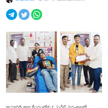
కామారెడ్డి జిల్లా కేంద్రంలోని ఓ ప్రైవేట్ వైద్యశాలలో