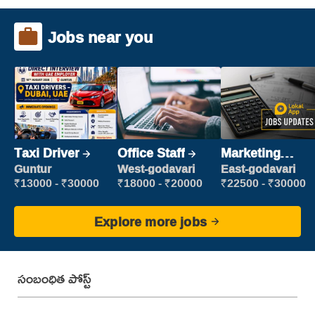
Jobs near you
Taxi Driver
Office Staff
Marketing
Executive
Guntur
West-godavari
East-godavari
₹13000 - ₹30000
₹18000 - ₹20000
₹22500 - ₹30000
Explore more jobs
సంబంధిత పోస్ట్