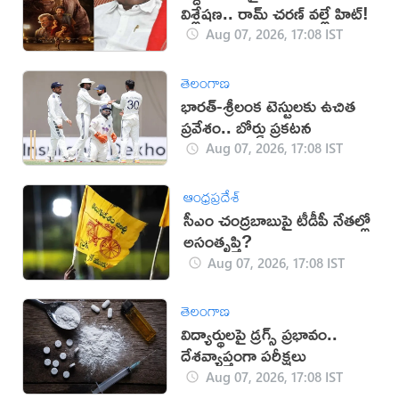
విశ్లేషణ.. రామ్ చరణ్ వల్లే హిట్!
Aug 07, 2026, 17:08 IST
తెలంగాణ
భారత్-శ్రీలంక టెస్టులకు ఉచిత
ప్రవేశం.. బోర్డు ప్రకటన
Aug 07, 2026, 17:08 IST
ఆంధ్రప్రదేశ్
సీఎం చంద్రబాబుపై టీడీపీ నేతల్లో
అసంతృప్తి?
Aug 07, 2026, 17:08 IST
తెలంగాణ
విద్యార్థులపై డ్రగ్స్ ప్రభావం..
దేశవ్యాప్తంగా పరీక్షలు
Aug 07, 2026, 17:08 IST