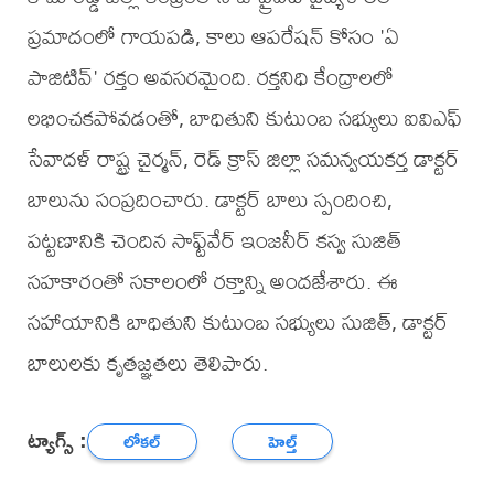
ప్రమాదంలో గాయపడి, కాలు ఆపరేషన్ కోసం 'ఏ
పాజిటివ్' రక్తం అవసరమైంది. రక్తనిధి కేంద్రాలలో
లభించకపోవడంతో, బాధితుని కుటుంబ సభ్యులు ఐవిఎఫ్
సేవాదళ్ రాష్ట్ర చైర్మన్, రెడ్ క్రాస్ జిల్లా సమన్వయకర్త డాక్టర్
బాలును సంప్రదించారు. డాక్టర్ బాలు స్పందించి,
పట్టణానికి చెందిన సాఫ్ట్‌వేర్ ఇంజనీర్ కస్వ సుజిత్
సహకారంతో సకాలంలో రక్తాన్ని అందజేశారు. ఈ
సహాయానికి బాధితుని కుటుంబ సభ్యులు సుజిత్, డాక్టర్
బాలులకు కృతజ్ఞతలు తెలిపారు.
ట్యాగ్స్ :
లోకల్
హెల్త్