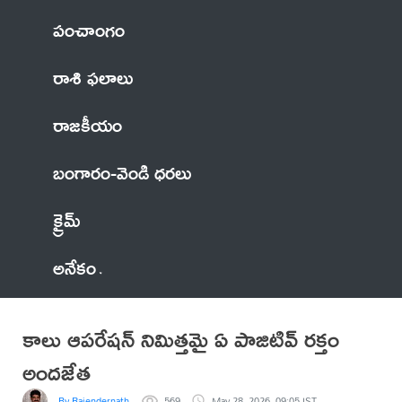
పంచాంగం
రాశి ఫలాలు
రాజకీయం
బంగారం-వెండి ధరలు
క్రైమ్
అనేకం
కాలు ఆపరేషన్ నిమిత్తమై ఏ పాజిటివ్ రక్తం
అందజేత
By Rajendernath
569
May 28, 2026, 09:05 IST