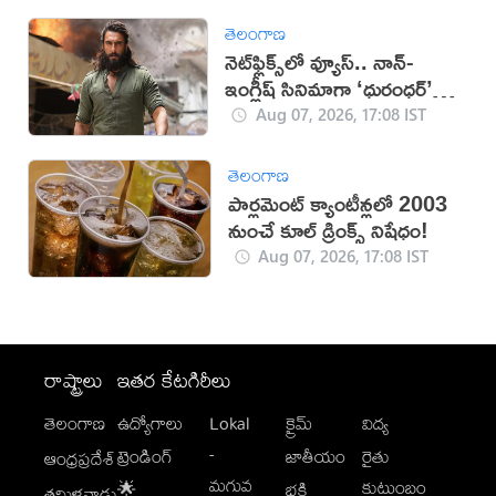
తెలంగాణ
నెట్‌ఫ్లిక్స్‌లో వ్యూస్.. నాన్-
ఇంగ్లీష్ సినిమాగా ‘ధురంధర్’
రికార్డు
Aug 07, 2026, 17:08 IST
తెలంగాణ
పార్లమెంట్ క్యాంటీన్లలో 2003
నుంచే కూల్ డ్రింక్స్ నిషేధం!
Aug 07, 2026, 17:08 IST
రాష్ట్రాలు
ఇతర కేటగిరీలు
తెలంగాణ
ఉద్యోగాలు
Lokal
క్రైమ్
విద్య
-
ట్రెండింగ్
జాతీయం
రైతు
ఆంధ్రప్రదేశ్
మగువ
కుటుంబం
🌟
భక్తి
తమిళనాడు