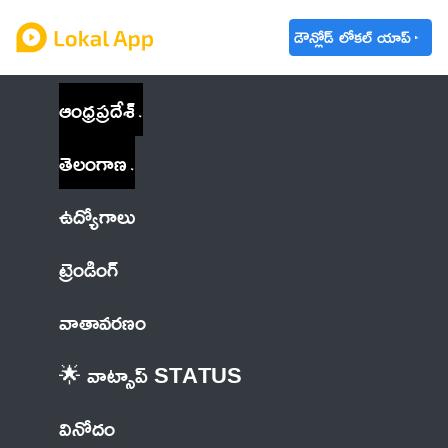
డౌన్లోడ్ లోకల్ యాప్
ఆంధ్రప్రదేశ్
తెలంగాణ
ఉద్యోగాలు
ట్రెండింగ్
వాతావరణం
🌟 వాట్సాప్ STATUS
వినోదం