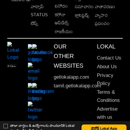
వినోదం
వాట్సాప్
సమాచారం
వాతావరణం
STATUS
కరోనా
క్లాసిఫైడ్స్
వ్యాపార
అప్‌డేట్స్
టిప్స్
ప్రపంచం
రాజకీయం
OUR
LOKAL
OTHER
Contact Us
WEBSITES
About Us
Privacy
getlokalapp.com
Policy
tamil.getlokalapp.com
Terms &
Conditions
Advertise
with us
Sitemap
తాజా వార్తలు & ఉద్యోగాలను పొందడానికి Lokal
డౌన్లోడ్ Lokal App