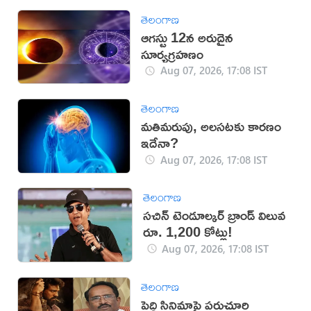
తెలంగాణ
ఆగస్టు 12న అరుదైన
సూర్యగ్రహణం
Aug 07, 2026, 17:08 IST
తెలంగాణ
మతిమరుపు, అలసటకు కారణం
ఇదేనా?
Aug 07, 2026, 17:08 IST
తెలంగాణ
సచిన్ టెండూల్కర్ బ్రాండ్ విలువ
రూ. 1,200 కోట్లు!
Aug 07, 2026, 17:08 IST
తెలంగాణ
పెద్ది సినిమాపై పరుచూరి