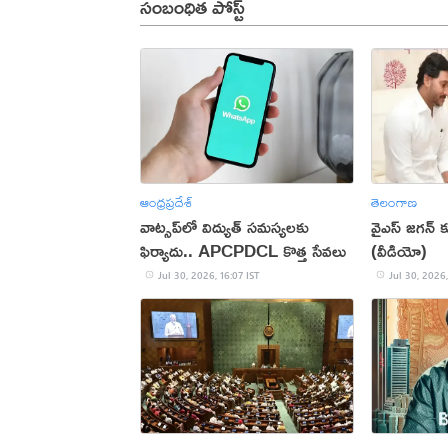
సంబంధిత పోస్ట్
ఆంధ్రప్రదేశ్
తెలంగాణ
వాట్సప్‌లో విద్యుత్ సమస్యలకు
వైఎస్ జగన్
ఫిర్యాదు.. APCPDCL కొత్త సేవలు
(వీడియో)
Jul 30, 2026, 16:07 IST
Jul 30, 2026,