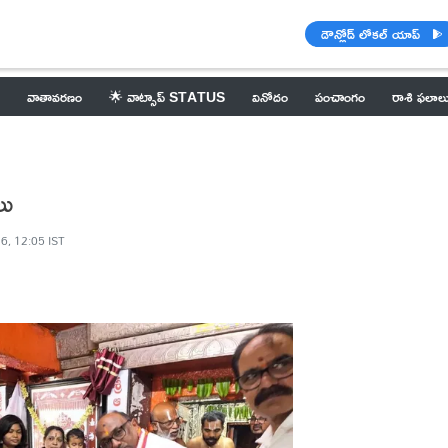
డౌన్లోడ్ లోకల్ యాప్
వాతావరణం
🌟 వాట్సాప్ STATUS
వినోదం
పంచాంగం
రాశి ఫలాల
లు
6, 12:05 IST