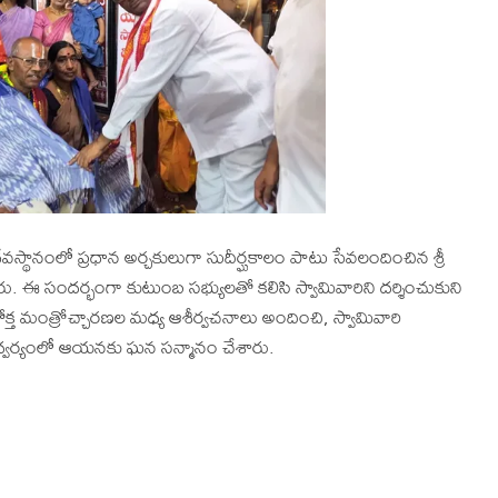
దేవస్థానంలో ప్రధాన అర్చకులుగా సుదీర్ఘకాలం పాటు సేవలందించిన శ్రీ
 సందర్భంగా కుటుంబ సభ్యులతో కలిసి స్వామివారిని దర్శించుకుని
క్త మంత్రోచ్చారణల మధ్య ఆశీర్వచనాలు అందించి, స్వామివారి
ం ఆధ్వర్యంలో ఆయనకు ఘన సన్మానం చేశారు.