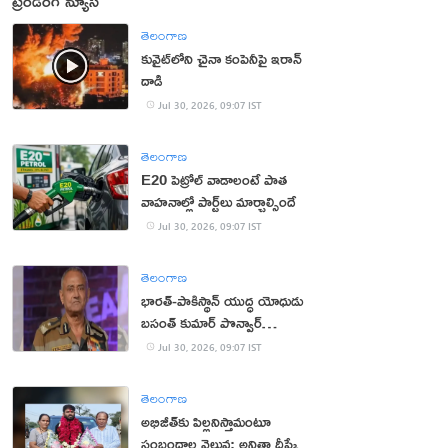
ట్రెండింగ్ న్యూస్
తెలంగాణ
కువైట్‌లోని చైనా కంపెనీపై ఇరాన్
దాడి
Jul 30, 2026, 09:07 IST
తెలంగాణ
E20 పెట్రోల్ వాడాలంటే పాత
వాహనాల్లో పార్ట్‌లు మార్చాల్సిందే
Jul 30, 2026, 09:07 IST
తెలంగాణ
భార‌త్‌-పాకిస్థాన్ యుద్ధ యోధుడు
బ‌సంత్ కుమార్ పొన్వార్‌
క‌న్నుమూత‌
Jul 30, 2026, 09:07 IST
తెలంగాణ
అభిజీత్‌కు పిల్ల‌నిస్తామంటూ
సంబంధాల వెల్లువ: అనితా దీప్కే