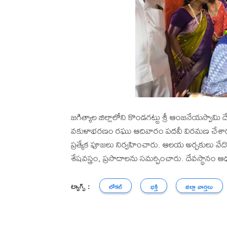
జగిత్యాల జిల్లాలోని కొండగట్టు శ్రీ ఆంజనేయస్వామి 
వకుళాభరణం రఘు ఆదివారం పదవీ విరమణ చేశారు. ఈ
ప్రత్యేక పూజలు నిర్వహించారు. ఆలయ అర్చకులు వేదో
శేషవస్త్రం, ప్రసాదాలను సమర్పించారు. దేవస్థాన
ట్యాగ్స్ :
లోకల్
భక్తి
జిల్లా వార్తలు