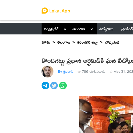
ఆంధ్రప్రదేశ్
తెలంగాణ
ఉద్యోగాలు
ట్రెండింగ్
హోమ్
తెలంగాణ
కరీంనగర్ జిల్లా
చొప్పదండి
కొండగట్టు ప్రధాన అర్చకుడికి ఘన వీడ్కో
By శ్రీనివాస్
786
చూసినవారు
May 31, 202