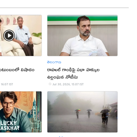
తెలంగాణ
 కుటుంబంలో విషాదం
రాహుల్ గాంధీపై సభా హక్కుల
ఉల్లంఘన నోటీసు
 16:07 IST
Jul 30, 2026, 15:07 IST