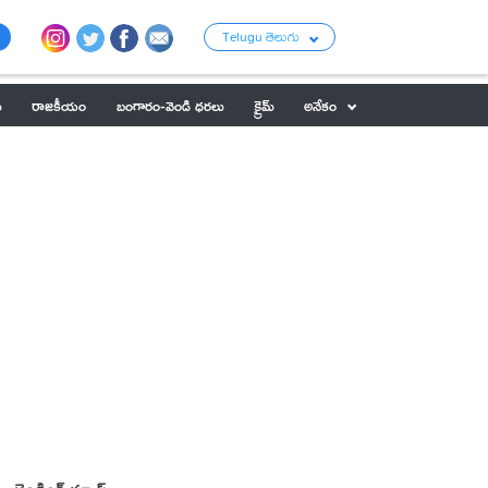
Telugu తెలుగు
ు
రాజకీయం
బంగారం-వెండి ధరలు
క్రైమ్
అనేకం