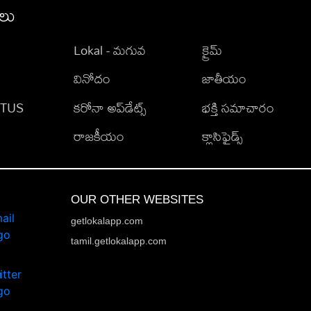
ీలు
Lokal - మగువ
క్రైమ్
వినోదం
జాతీయం
TATUS
కరోనా అప్‌డేట్స్
భక్తి సమాచారం
రాజకీయం
క్లాసిఫైడ్స్
OUR OTHER WEBSITES
getlokalapp.com
tamil.getlokalapp.com