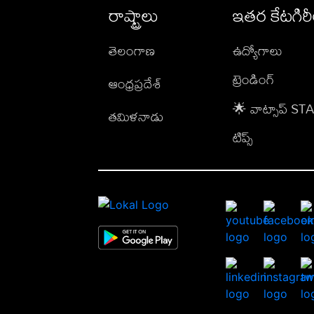
రాష్ట్రాలు
ఇతర కేటగిర
తెలంగాణ
ఉద్యోగాలు
ట్రెండింగ్
ఆంధ్రప్రదేశ్
🌟 వాట్సాప్ S
తమిళనాడు
టిప్స్