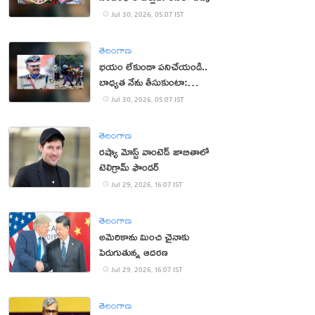
Jul 30, 2026, 05:07 IST
తెలంగాణ
భ‌యం లేకుండా ప‌నిచేయండి..
బాధ్య‌త నేను తీసుకుంటా:
సీఆర్పీఎఫ్ చీఫ్
Jul 30, 2026, 05:07 IST
తెలంగాణ
రష్యా మోస్ట్ వాంటెడ్ జాబితాలో
టెలిగ్రామ్ ఫౌండర్
Jul 29, 2026, 16:07 IST
తెలంగాణ
అమెరికాను మించి చైనాకు
పెరుగుతున్న ఆదరణ
Jul 29, 2026, 16:07 IST
తెలంగాణ