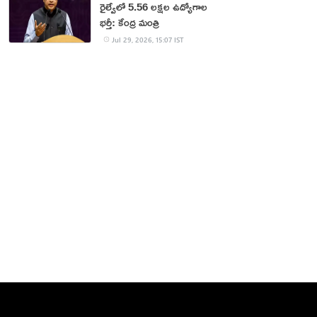
రైల్వేలో 5.56 లక్షల ఉద్యోగాల
భర్తీ: కేంద్ర మంత్రి
Jul 29, 2026, 15:07 IST