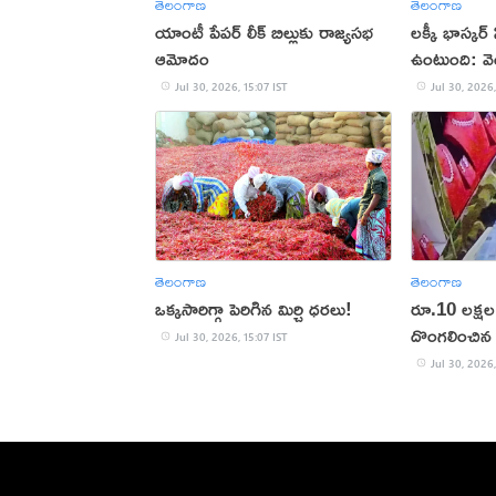
తెలంగాణ
తెలంగాణ
యాంటీ పేపర్ లీక్ బిల్లుకు రాజ్యసభ
లక్కీ భాస్కర్ 
ఆమోదం
ఉంటుంది: వెం
Jul 30, 2026, 15:07 IST
Jul 30, 2026,
తెలంగాణ
తెలంగాణ
ఒక్కసారిగ్గా పెరిగిన మిర్చి ధరలు!
రూ.10 లక్షల 
దొంగలించిన 
Jul 30, 2026, 15:07 IST
Jul 30, 2026,