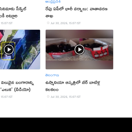
ఆంధ్రప్రదేశ్
సినిమాకు సీక్వెల్
రేపు ఏపీలో భారీ వర్షాలు: వాతావరణ
కీ అట్లూరి
శాఖ
 15:07 IST
Jul 30, 2026, 15:07 IST
తెలంగాణ
విలువైన బంగారాన్ని
ఉస్మానియా ఆస్పత్రిలో బీర్ బాటిళ్ల
‘ఎలుక’ (వీడియో)
కలకలం
 15:07 IST
Jul 30, 2026, 15:07 IST