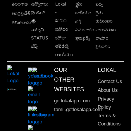
తెలంగాణ
ఉద్యోగాలు
Lokal
క్రైమ్
విద్య
-
ట్రెండింగ్
జాతీయం
రైతు
ఆంధ్రప్రదేశ్
మగువ
కుటుంబం
🌟
భక్తి
తమిళనాడు
వినోదం
వాట్సాప్
సమాచారం
వాతావరణం
STATUS
కరోనా
క్లాసిఫైడ్స్
వ్యాపార
అప్‌డేట్స్
టిప్స్
ప్రపంచం
రాజకీయం
OUR
LOKAL
OTHER
Contact Us
WEBSITES
About Us
Privacy
getlokalapp.com
Policy
tamil.getlokalapp.com
Terms &
Conditions