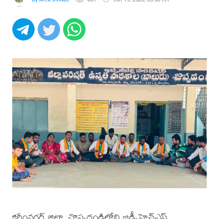
కరీంనగర్ జిల్లా, చొప్పదండిలోని జడ్పీహెచ్ఎస్