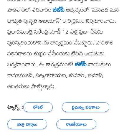
పాఠశాలలో శనివారం
బీజేపీ
ఆధ్వర్యంలో 'మనబడి మన
బాధ్యత స్వచ్ఛత అభియాన్' కార్యక్రమం నిర్వహించారు.
ప్రధానమంత్రి నరేంద్ర మోడీ 12 ఏళ్ల ప్రజా సేవను
పురస్కరించుకొని ఈ కార్యక్రమం చేపట్టారు. పాఠశాల
పరిసరాలను శుభ్రం చేసేందుకు టిఫిన్ బయటకు
నిర్వహించారు. ఈ కార్యక్రమంలో
బీజేపీ
నాయకులు
రామానుజన్, సత్యనారాయణ, కుమార్, అనూష్
తదితరులు పాల్గొన్నారు.
ట్యాగ్స్ :
లోకల్
ప్రభుత్వ పథకాలు
జిల్లా వార్తలు
రాజకీయాలు