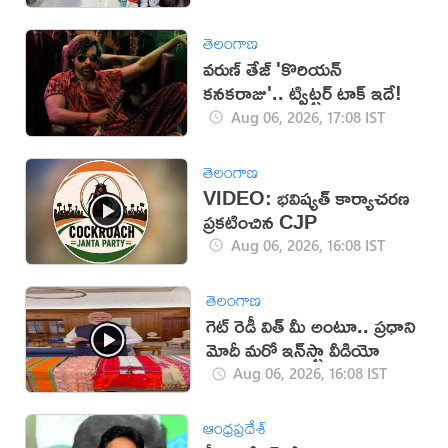
తెలంగాణ
వరుణ్ తేజ్ 'కొరియన్
కనకరాజు'.. ట్విట్టర్ టాక్ ఇదే!
Aug 06, 2026, 17:08 IST
తెలంగాణ
VIDEO: భవిష్యత్ కార్యాచరణ
ప్రకటించిన CJP
Aug 06, 2026, 16:08 IST
తెలంగాణ
గెట్ రెడీ విత్ మీ అంటూ.. ప్రధాని
మోదీ మరో ఇన్‌స్టా వీడియో
Aug 06, 2026, 16:08 IST
ఆంధ్రప్రదేశ్