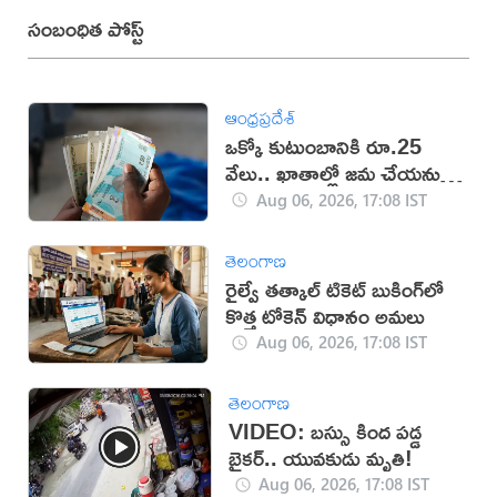
సంబంధిత పోస్ట్
ఆంధ్రప్రదేశ్
ఒక్కో కుటుంబానికి రూ.25
వేలు.. ఖాతాల్లో జ‌మ చేయ‌నున్న
ప్ర‌భుత్వం..!
Aug 06, 2026, 17:08 IST
తెలంగాణ
రైల్వే తత్కాల్ టికెట్ బుకింగ్‌లో
కొత్త టోకెన్ విధానం అమలు
Aug 06, 2026, 17:08 IST
తెలంగాణ
VIDEO: బస్సు కింద పడ్డ
బైకర్.. యువకుడు మృతి!
Aug 06, 2026, 17:08 IST