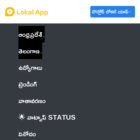
డౌన్లోడ్ లోకల్ యాప్
ఆంధ్రప్రదేశ్
తెలంగాణ
ఉద్యోగాలు
ట్రెండింగ్
వాతావరణం
🌟 వాట్సాప్ STATUS
వినోదం