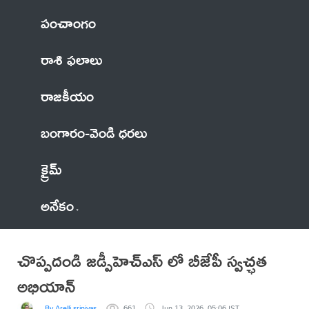
పంచాంగం
రాశి ఫలాలు
రాజకీయం
బంగారం-వెండి ధరలు
క్రైమ్
అనేకం
చొప్పదండి జడ్పీహెచ్ఎస్ లో బీజేపీ స్వచ్ఛత
అభియాన్
By Arelli srinivas
661
Jun 13, 2026, 05:06 IST