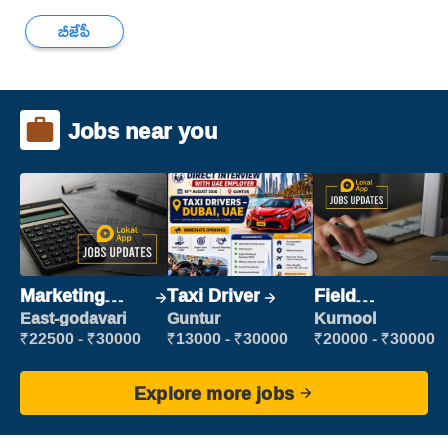
బీజేపీ
Jobs near you
Marketing
Taxi Driver
Field
Executive
Marketing
East-godavari
Guntur
Kurnool
Executive
₹22500 - ₹30000
₹13000 - ₹30000
₹20000 - ₹30000
Explore more jobs