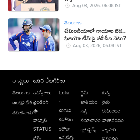
Aug 03, 2026, 06:08 IST
తెలంగాణ
టీమిండియాలో గాయాల బెడ..
ఫిజియో టీమ్‌పై బీసీసీఐ వేటు?
Aug 03, 2026, 06:08 IST
రాష్ట్రాలు
ఇతర కేటగిరీలు
తెలంగాణ
ఉద్యోగాలు
Lokal
క్రైమ్
విద్య
-
ట్రెండింగ్
జాతీయం
రైతు
ఆంధ్రప్రదేశ్
మగువ
కుటుంబం
🌟
భక్తి
తమిళనాడు
వినోదం
వాట్సాప్
సమాచారం
వాతావరణం
STATUS
కరోనా
క్లాసిఫైడ్స్
వ్యాపార
అప్‌డేట్స్
టిప్స్
ప్రపంచం