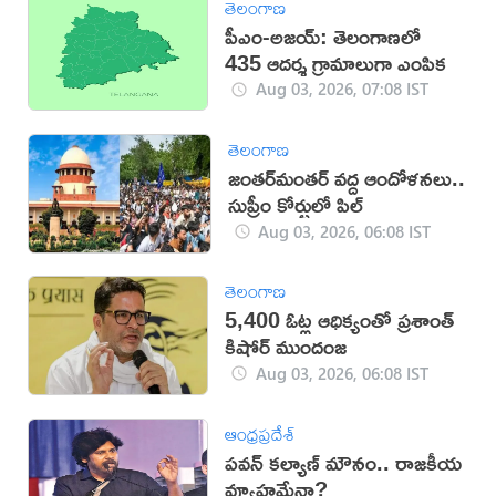
తెలంగాణ
పీఎం-అజయ్: తెలంగాణలో
435 ఆదర్శ గ్రామాలుగా ఎంపిక
Aug 03, 2026, 07:08 IST
తెలంగాణ
జంతర్‌మంతర్‌ వద్ద ఆందోళనలు..
సుప్రీం కోర్టులో పిల్
Aug 03, 2026, 06:08 IST
తెలంగాణ
5,400 ఓట్ల ఆధిక్యంతో ప్రశాంత్
కిషోర్ ముందంజ
Aug 03, 2026, 06:08 IST
ఆంధ్రప్రదేశ్
పవన్ కల్యాణ్ మౌనం.. రాజకీయ
వ్యూహమేనా?