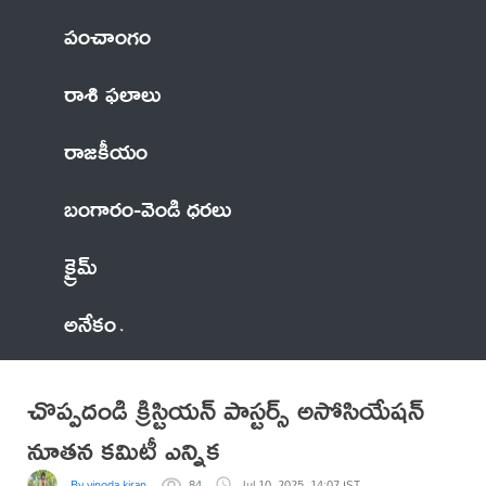
పంచాంగం
రాశి ఫలాలు
రాజకీయం
బంగారం-వెండి ధరలు
క్రైమ్
అనేకం
చొప్పదండి క్రిస్టియన్ పాస్టర్స్ అసోసియేషన్
నూతన కమిటీ ఎన్నిక
By vinoda kiran
84
Jul 10, 2025, 14:07 IST