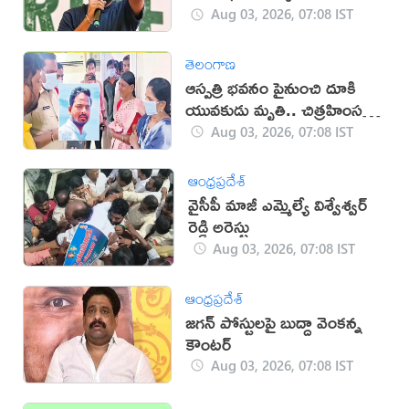
Aug 03, 2026, 07:08 IST
తెలంగాణ
ఆస్పత్రి భవనం పైనుంచి దూకి
యువకుడు మృతి.. చిత్రహింసలే
కారణమా?
Aug 03, 2026, 07:08 IST
ఆంధ్రప్రదేశ్
వైసీపీ మాజీ ఎమ్మెల్యే విశ్వేశ్వర్
రెడ్డి అరెస్టు
Aug 03, 2026, 07:08 IST
ఆంధ్రప్రదేశ్
జగన్ పోస్టులపై బుద్దా వెంకన్న
కౌంటర్
Aug 03, 2026, 07:08 IST