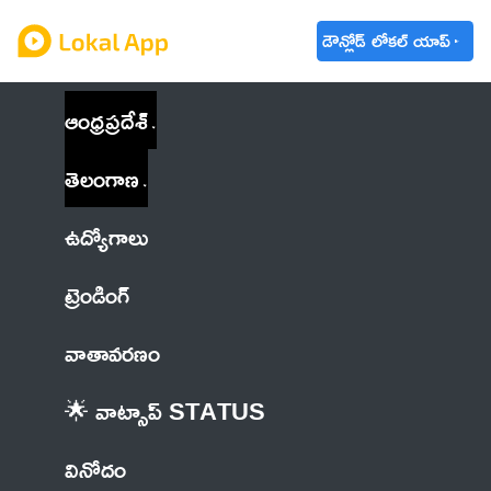
డౌన్లోడ్ లోకల్ యాప్
ఆంధ్రప్రదేశ్
తెలంగాణ
ఉద్యోగాలు
ట్రెండింగ్
వాతావరణం
🌟 వాట్సాప్ STATUS
వినోదం