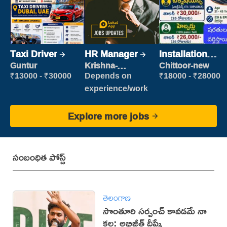
Taxi Driver
HR Manager
Installation
Engineer/
Guntur
Krishna-
Chittoor-new
vijayawada
Helper
₹13000 - ₹30000
Depends on
₹18000 - ₹28000
experience/work
Explore more jobs
సంబంధిత పోస్ట్
తెలంగాణ
సొంతూరి సర్పంచ్‌ కావడమే నా
కల: అభిజీత్ దీప్కే