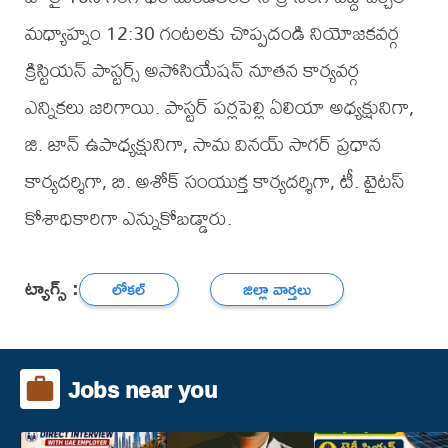
మధ్యాహ్నం 12:30 గంటలకు చొప్పదండి నియోజకవర్గ
క్రిస్టియన్ పాస్టర్స్ అసోసియేషన్ నూతన కార్యవర్గ
ఎన్నికలు జరిగాయి. పాస్టర్ పర్లపెల్లి ఏలియా అధ్యక్షునిగా,
జి. జాన్ ఉపాధ్యక్షునిగా, సామ వినయ్ సాగర్ ప్రధాన
కార్యదర్శిగా, బి. అశోక్ సంయుక్త కార్యదర్శిగా, టీ. టైటస్
కోశాధికారిగా ఎన్నుకోబడ్డారు.
ట్యాగ్స్ :
లోకల్
జిల్లా వార్తలు
Jobs near you