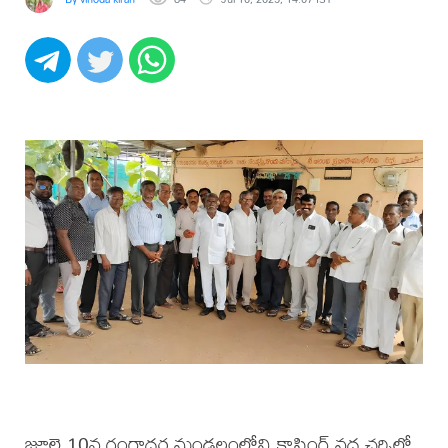
జూలై 10న గంగాధర మండలంలోని క్రాసింగ్ వద్ద చర్చిలో