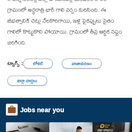
గ్రామంలో అర్ధరాత్రి భారీ గాలి వర్షం కురిసింది. ఈ
బీభత్సానికి చెట్లు నేలకొరిగాయి, ఇళ్ల పైకప్పులు సైతం
గాలిలో కొట్టుకొని పోయాయి. గ్రామంలో తీవ్ర ఆర్థిక నష్టం
జరిగింది.
ట్యాగ్స్ :
లోకల్
వాతావరణం
జిల్లా వార్తలు
Jobs near you