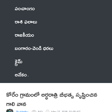
పంచాంగం
రాశి ఫలాలు
రాజకీయం
బంగారం-వెండి ధరలు
క్రైమ్
అనేకం
కోరేం గ్రామంలో అర్ధరాత్రి బీభత్స సృష్టించిన
గాలి వాన
By Madhu
643
May 27, 2026, 01:05 IST