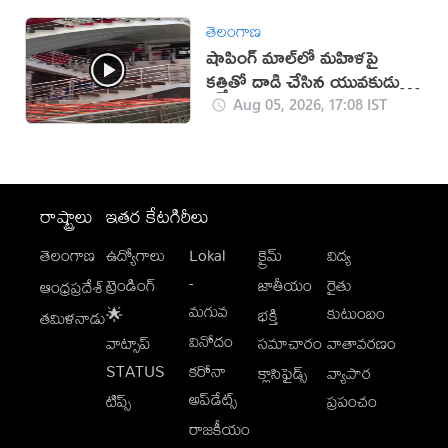
తెలంగాణ
షాపింగ్ మాల్‌లో మహిళపై
కత్తితో దాడి చేసిన యువకుడు
(వీడియో)
Aug 05, 2026, 17:08 IST
రాష్ట్రాలు
ఇతర కేటగిరీలు
తెలంగాణ
ఉద్యోగాలు
Lokal
క్రైమ్
విద్య
-
ట్రెండింగ్
జాతీయం
రైతు
ఆంధ్రప్రదేశ్
మగువ
కుటుంబం
🌟
భక్తి
తమిళనాడు
వినోదం
వాట్సాప్
సమాచారం
వాతావరణం
STATUS
కరోనా
క్లాసిఫైడ్స్
వ్యాపార
అప్‌డేట్స్
టిప్స్
ప్రపంచం
రాజకీయం