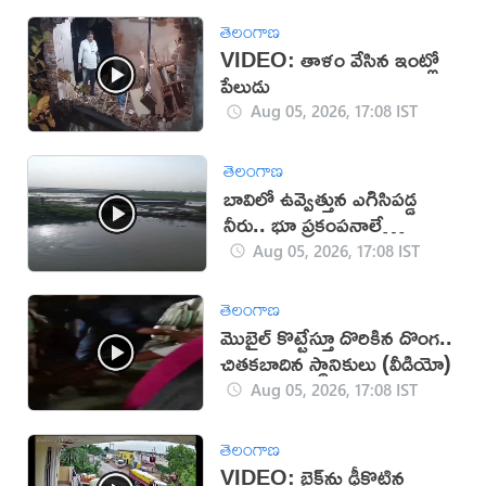
తెలంగాణ
VIDEO: తాళం వేసిన ఇంట్లో
పేలుడు
Aug 05, 2026, 17:08 IST
తెలంగాణ
బావిలో ఉవ్వెత్తున ఎగిసిపడ్డ
నీరు.. భూ ప్రకంపనాలే
కారణమా?
Aug 05, 2026, 17:08 IST
తెలంగాణ
మొబైల్ కొట్టేస్తూ దొరికిన దొంగ..
చితకబాదిన స్థానికులు (వీడియో)
Aug 05, 2026, 17:08 IST
తెలంగాణ
VIDEO: బైక్‌ను ఢీకొట్టిన