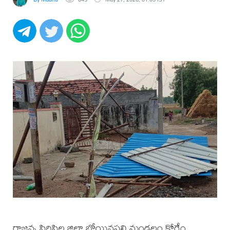
రాజన్న సిరిసిల్ల జిల్లా బోయినపల్లి మండలం కోరేం