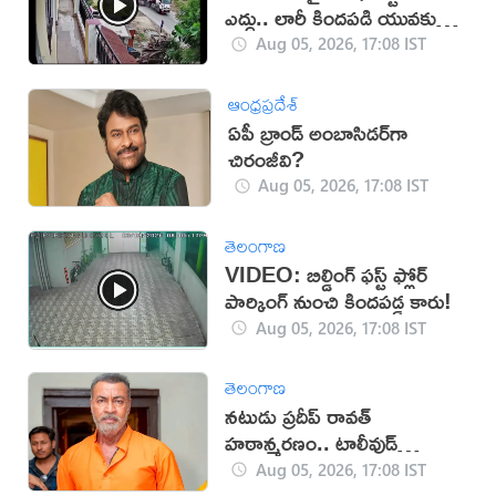
ఎద్దు.. లారీ కిందపడి యువకుడు
మృతి!
Aug 05, 2026, 17:08 IST
ఆంధ్రప్రదేశ్
ఏపీ బ్రాండ్ అంబాసిడర్‌గా
చిరంజీవి?
Aug 05, 2026, 17:08 IST
తెలంగాణ
VIDEO: బిల్డింగ్ ఫస్ట్ ఫ్లోర్
పార్కింగ్ నుంచి కిందపడ్డ కారు!
Aug 05, 2026, 17:08 IST
తెలంగాణ
నటుడు ప్రదీప్ రావత్
హఠాన్మరణం.. టాలీవుడ్
స్పందనపై విమర్శలు
Aug 05, 2026, 17:08 IST