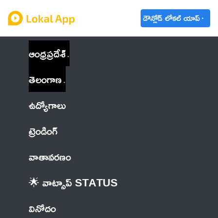
డౌన్లోడ్ లోకల్ యాప్
ఆంధ్రప్రదేశ్
తెలంగాణ
ఉద్యోగాలు
ట్రెండింగ్
వాతావరణం
🌟 వాట్సాప్ STATUS
వినోదం