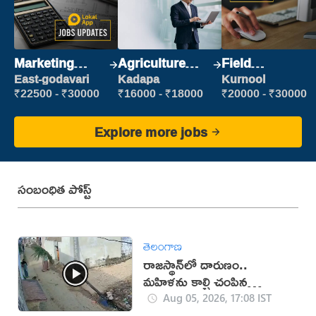
Marketing
Agriculture
Field
Executive
Labour
Marketing
East-godavari
Kadapa
Kurnool
Executive
₹22500 - ₹30000
₹16000 - ₹18000
₹20000 - ₹30000
Explore more jobs
సంబంధిత పోస్ట్
తెలంగాణ
రాజస్థాన్‌లో దారుణం..
మహిళను కాల్చి చంపిన
యువకుడు (వీడియో)
Aug 05, 2026, 17:08 IST