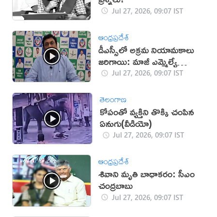
Jul 27, 2026, 09:07 IST
ఆంధ్రప్రదేశ్
డీఎస్సీలో అక్రమ నియామకాలు
జరిగాయి: మాజీ ఎమ్మెల్యే
(వీడియో)
Jul 27, 2026, 09:07 IST
తెలంగాణ
కోపంతో వ్యక్తిని తొక్కి చంపిన
ఏనుగు(వీడియో)
Jul 27, 2026, 09:07 IST
ఆంధ్రప్రదేశ్
శివాని మృతి బాధాకరం: సీఎం
చంద్రబాబు
Jul 27, 2026, 09:07 IST