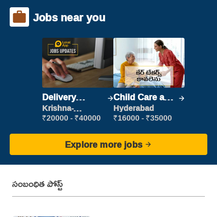
Jobs near you
Delivery
Child Care and
Executive
Patient care
Krishna-
Hyderabad
vijayawada
₹20000 - ₹40000
₹16000 - ₹35000
Explore more jobs
సంబంధిత పోస్ట్