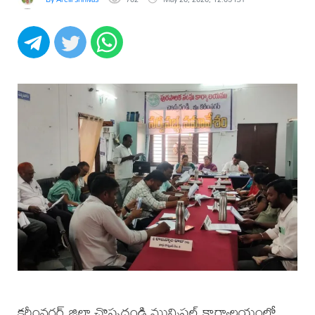
కరీంనగర్ జిల్లా చొప్పదండి మున్సిపల్ కార్యాలయంలో