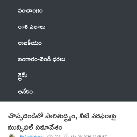
పంచాంగం
రాశి ఫలాలు
రాజకీయం
బంగారం-వెండి ధరలు
క్రైమ్
అనేకం
చొప్పదండిలో పారిశుద్ధ్యం, నీటి సరఫరాపై
మున్సిపల్ సమావేశం
By Arelli srinivas
702
May 26, 2026, 12:05 IST