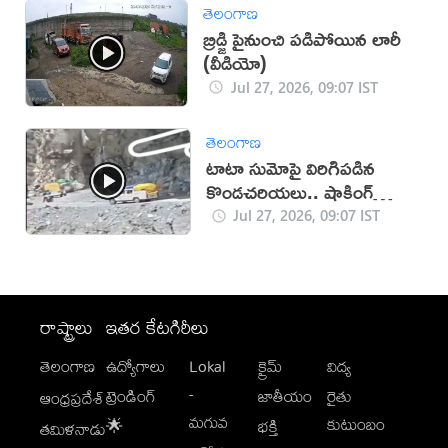
తెలంగాణ
బ్రిడ్జి పైనుంచి పడిపోయిన లారీ
(వీడియో)
Jul 27, 2026, 09:07 IST
తెలంగాణ
టాటా సుమోపై విరిగిపడిన
కొండచరియలు.. షాకింగ్
వీడియో
Jul 27, 2026, 09:07 IST
రాష్ట్రాలు
ఇతర కేటగిరీలు
తెలంగాణ
ఉద్యోగాలు
Lokal
క్రైమ్
విద్య
-
ట్రెండింగ్
జాతీయం
రైతు
ఆంధ్రప్రదేశ్
మగువ
కుటుంబం
🌟
భక్తి
తమిళనాడు