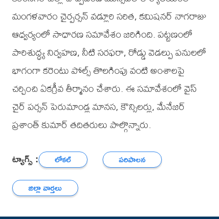
మంగళవారం చైర్పర్సన్ వడ్లూరి సరిత, కమిషనర్ నాగరాజు
ఆధ్వర్యంలో సాధారణ సమావేశం జరిగింది. పట్టణంలో
పారిశుద్ధ్య నిర్వహణ, నీటి సరఫరా, రోడ్డు వెడల్పు పనులలో
భాగంగా కరెంటు పోల్స్ తొలగింపు వంటి అంశాలపై
చర్చించి ఏకగ్రీవ తీర్మానం చేశారు. ఈ సమావేశంలో వైస్
చైర్ పర్సన్ పెరుమాండ్ల మానస, కౌన్సిలర్లు, మేనేజర్
ప్రశాంత్ కుమార్ తదితరులు పాల్గొన్నారు.
ట్యాగ్స్ :
లోకల్
పరిపాలన
జిల్లా వార్తలు