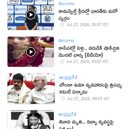
తెలంగాణ
కామన్వెల్త్ క్రీడల్లో భారత్‌కు మరో
స్వర్ణం
Jul 27, 2026, 10:07 IST
తెలంగాణ
కాసేపట్లో పెళ్లి.. వరుడికి షాకిచ్చిన
మొదటి భార్య (వీడియో)
Jul 27, 2026, 10:07 IST
ఆంధ్రప్రదేశ్
బోండా ఉమా వ్యవహారంపై త్రిసభ్య
కమిటీ ఏర్పాటు
Jul 27, 2026, 09:07 IST
ఆంధ్రప్రదేశ్
శివాని మృతి.. విద్యా వ్యవస్థపై
ప్రశ్నలు!