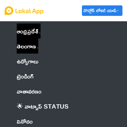
డౌన్లోడ్ లోకల్ యాప్
ఆంధ్రప్రదేశ్
తెలంగాణ
ఉద్యోగాలు
ట్రెండింగ్
వాతావరణం
🌟 వాట్సాప్ STATUS
వినోదం