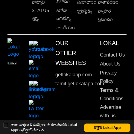
వినోదం
వాట్సాప్
సమాచారం
వాతావరణం
STATUS
కరోనా
క్లాసిఫైడ్స్
వ్యాపార
అప్‌డేట్స్
టిప్స్
ప్రపంచం
రాజకీయం
OUR
LOKAL
OTHER
Contact Us
WEBSITES
About Us
Privacy
getlokalapp.com
Policy
tamil.getlokalapp.com
Terms &
Conditions
Advertise
with us
Sitemap
తాజా వార్తలు & ఉద్యోగాలను పొందడానికి Lokal
డౌన్లోడ్ Lokal App
Appని ఇన్‌స్టాల్ చేయండి
This material may not be published, transmitted, rewritten or redistributed. © 2020 Lokal App. All rights reserved.