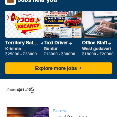
Territory Sales
Taxi Driver
Office Staff
Manager
Krishna-
Guntur
West-godavari
vijayawada
₹25000 - ₹33000
₹13000 - ₹30000
₹18000 - ₹20000
Explore more jobs
సంబంధిత పోస్ట్
తెలంగాణ