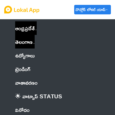
డౌన్లోడ్ లోకల్ యాప్
ఆంధ్రప్రదేశ్
తెలంగాణ
ఉద్యోగాలు
ట్రెండింగ్
వాతావరణం
🌟 వాట్సాప్ STATUS
వినోదం