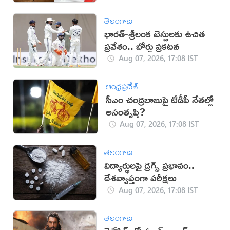
తెలంగాణ
భారత్-శ్రీలంక టెస్టులకు ఉచిత
ప్రవేశం.. బోర్డు ప్రకటన
Aug 07, 2026, 17:08 IST
ఆంధ్రప్రదేశ్
సీఎం చంద్రబాబుపై టీడీపీ నేతల్లో
అసంతృప్తి?
Aug 07, 2026, 17:08 IST
తెలంగాణ
విద్యార్థులపై డ్రగ్స్ ప్రభావం..
దేశవ్యాప్తంగా పరీక్షలు
Aug 07, 2026, 17:08 IST
తెలంగాణ