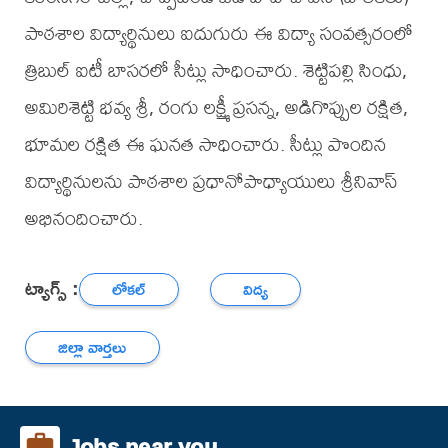
పాఠశాల విద్యార్థినులు ఐదుగురు ఈ విద్యా సంవత్సరంలో
త్రిబుల్ ఐటీ బాసరలో సీట్లు సాధించారు. శెట్టిపల్లి సింధు,
అమిరిశెట్టి భవ్య శ్రీ, రంగు లక్ష్మీ ప్రసన్న, అడిగొప్పుల రక్షిత,
భూమల రక్షిత ఈ ఘనత సాధించారు. సీట్లు పొందిన
విద్యార్థినులను పాఠశాల ప్రధానోపాధ్యాయులు శ్రీనివాస్
అభినందించారు.
ట్యాగ్స్ :
లోకల్
విద్య
జిల్లా వార్తలు
Jobs near you