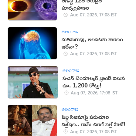
ఆగస్టు 12న అరుదైన
సూర్యగ్రహణం
Aug 07, 2026, 17:08 IST
తెలంగాణ
మతిమరుపు, అలసటకు కారణం
ఇదేనా?
Aug 07, 2026, 17:08 IST
తెలంగాణ
సచిన్ టెండూల్కర్ బ్రాండ్ విలువ
రూ. 1,200 కోట్లు!
Aug 07, 2026, 17:08 IST
తెలంగాణ
పెద్ది సినిమాపై పరుచూరి
విశ్లేషణ.. రామ్ చరణ్ వల్లే హిట్!
Aug 07, 2026, 17:08 IST