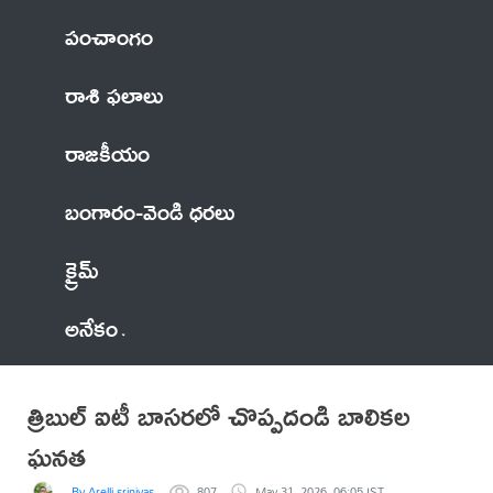
పంచాంగం
రాశి ఫలాలు
రాజకీయం
బంగారం-వెండి ధరలు
క్రైమ్
అనేకం
త్రిబుల్ ఐటీ బాసరలో చొప్పదండి బాలికల
ఘనత
By Arelli srinivas
807
May 31, 2026, 06:05 IST