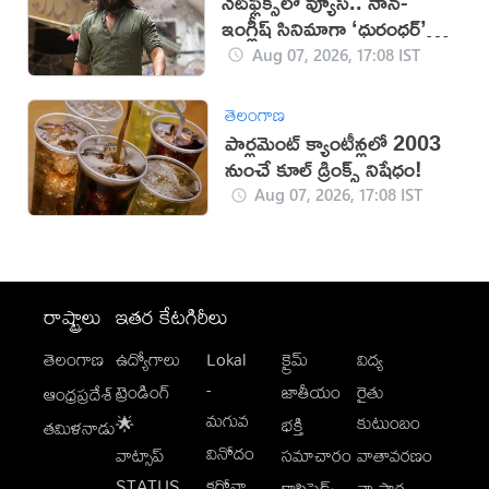
నెట్‌ఫ్లిక్స్‌లో వ్యూస్.. నాన్-
ఇంగ్లీష్ సినిమాగా ‘ధురంధర్’
రికార్డు
Aug 07, 2026, 17:08 IST
తెలంగాణ
పార్లమెంట్ క్యాంటీన్లలో 2003
నుంచే కూల్ డ్రింక్స్ నిషేధం!
Aug 07, 2026, 17:08 IST
రాష్ట్రాలు
ఇతర కేటగిరీలు
తెలంగాణ
ఉద్యోగాలు
Lokal
క్రైమ్
విద్య
-
ట్రెండింగ్
జాతీయం
రైతు
ఆంధ్రప్రదేశ్
మగువ
కుటుంబం
🌟
భక్తి
తమిళనాడు
వినోదం
వాట్సాప్
సమాచారం
వాతావరణం
STATUS
కరోనా
క్లాసిఫైడ్స్
వ్యాపార