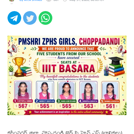
కరీంనగర్ జిల్లా, చొప్పదండి జెడ్ పి హెచ్ ఎస్ (బాలికలు)