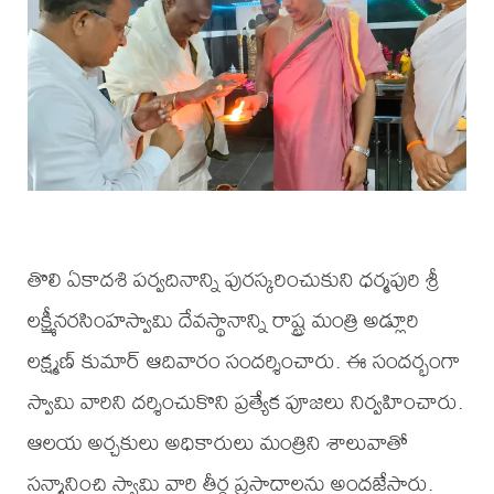
తొలి ఏకాదశి పర్వదినాన్ని పురస్కరించుకుని ధర్మపురి శ్రీ
లక్ష్మీనరసింహస్వామి దేవస్థానాన్ని రాష్ట్ర మంత్రి అడ్లూరి
లక్ష్మణ్ కుమార్ ఆదివారం సందర్శించారు. ఈ సందర్భంగా
స్వామి వారిని దర్శించుకొని ప్రత్యేక పూజలు నిర్వహించారు.
ఆలయ అర్చకులు అధికారులు మంత్రిని శాలువాతో
సన్మానించి స్వామి వారి తీర్థ ప్రసాదాలను అందజేసారు.