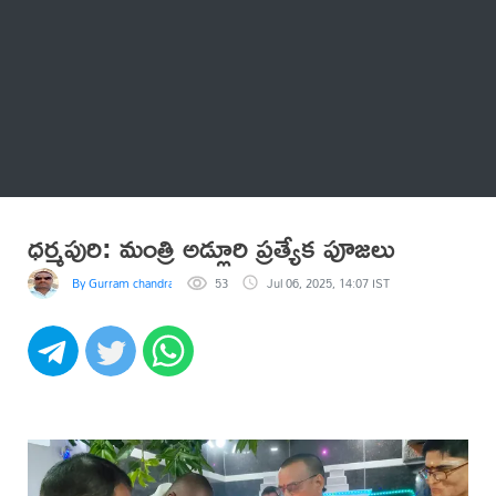
Thatstelugu
బిగ్ బాస్
అనేకం
ధర్మపురి: మంత్రి అడ్లూరి ప్రత్యేక పూజలు
By Gurram chandrashekar
53
Jul 06, 2025, 14:07 IST