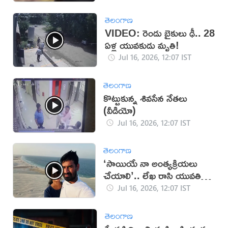
తెలంగాణ
VIDEO: రెండు బైకులు ఢీ.. 28
ఏళ్ల యువకుడు మృతి!
Jul 16, 2026, 12:07 IST
తెలంగాణ
కొట్టుకున్న శివసేన నేతలు
(వీడియో)
Jul 16, 2026, 12:07 IST
తెలంగాణ
‘సాయియే నా అంత్యక్రియలు
చేయాలి’.. లేఖ రాసి యువతి
ఆత్మహత్య
Jul 16, 2026, 12:07 IST
తెలంగాణ