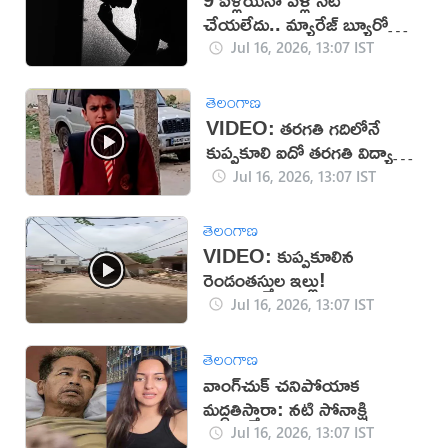
చేయలేదు.. మ్యారేజ్ బ్యూరోకి
జరిమానా
Jul 16, 2026, 13:07 IST
తెలంగాణ
VIDEO: తరగతి గదిలోనే
కుప్పకూలి ఐదో తరగతి విద్యార్థి
మృతి
Jul 16, 2026, 13:07 IST
తెలంగాణ
VIDEO: కుప్పకూలిన
రెండంతస్తుల ఇల్లు!
Jul 16, 2026, 13:07 IST
తెలంగాణ
వాంగ్‌చుక్ చనిపోయాక
మద్దతిస్తారా: నటి సోనాక్షి
Jul 16, 2026, 13:07 IST