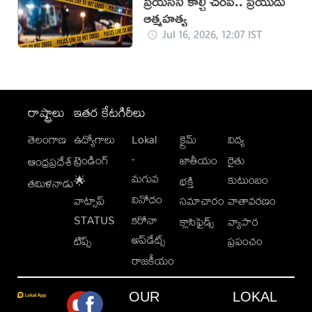
ప్రేయసిని కాల్చి చంపి.. ప్రియుడు
ఆత్మహత్య
Jul 16, 2026, 12:07 IST
రాష్ట్రాలు
ఇతర కేటగిరీలు
తెలంగాణ
ఉద్యోగాలు
Lokal
క్రైమ్
విద్య
-
ట్రెండింగ్
జాతీయం
రైతు
ఆంధ్రప్రదేశ్
మగువ
కుటుంబం
🌟
భక్తి
తమిళనాడు
వినోదం
వాట్సాప్
సమాచారం
వాతావరణం
STATUS
కరోనా
క్లాసిఫైడ్స్
వ్యాపార
అప్‌డేట్స్
టిప్స్
ప్రపంచం
రాజకీయం
OUR
LOKAL