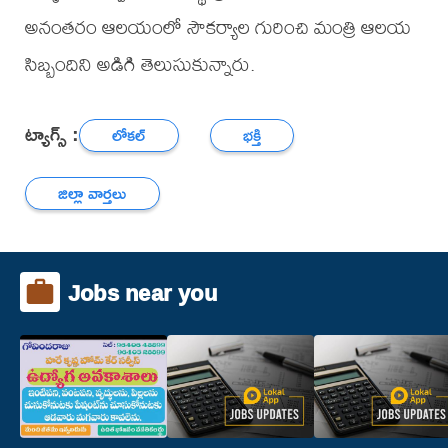
అనంతరం ఆలయంలో సౌకర్యాల గురించి మంత్రి ఆలయ
సిబ్బందిని అడిగి తెలుసుకున్నారు.
ట్యాగ్స్ :
లోకల్
భక్తి
జిల్లా వార్తలు
Jobs near you