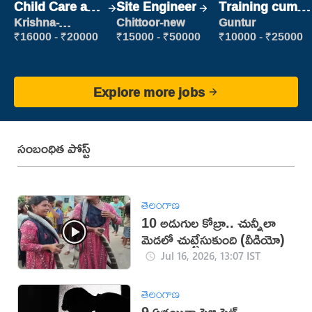
Child Care and
Site Engineer
Training cum
Patient care
Placement
Krishna-
Chittoor-new
Guntur
vijayawada
₹16000 - ₹20000
₹15000 - ₹50000
₹10000 - ₹25000
Explore more jobs
సంబంధిత పోస్ట్
తెలంగాణ
10 అడుగుల కోబ్రా.. చున్నీలా
మెడలో చుట్టేసుకుంది (వీడియో)
Jul 16, 2026, 13:07 IST
తెలంగాణ
9 ఏళ్లయినా పెళ్లి సెట్