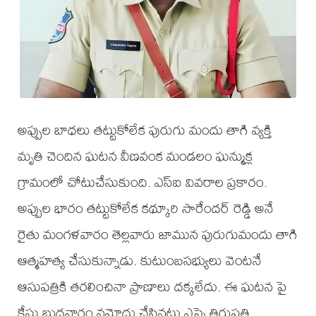
అప్పుల బాధలు తట్టుకోలేక పురుగు మందు తాగి వ్యక్తి
మృతి చెందిన ఘటన వీణవంక మండలం ఘన్ముక్ల
గ్రామంలో చోటుచేసుకుంది. ఎస్ఐ వివరాల ప్రకారం.
అప్పుల భారం తట్టుకోలేక కథ్కూరి సారేందర్ రెడ్డి అనే
రైతు మంగళవారం తెల్లవారు జామున పురుగుమందు తాగి
ఆత్మహత్య చేసుకున్నాడు. కుటుంబసభ్యులు వెంటనే
ఆసుపత్రికి తరలించినా ప్రాణాలు దక్కలేదు. ఈ ఘటన పై
కేసు బుదవారం నమోదు చేసినట్టు ఎస్సై తిరుపతి