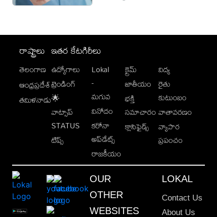
రాష్ట్రాలు
ఇతర కేటగిరీలు
తెలంగాణ
ఉద్యోగాలు
Lokal
క్రైమ్
విద్య
-
ట్రెండింగ్
జాతీయం
రైతు
ఆంధ్రప్రదేశ్
మగువ
కుటుంబం
🌟
భక్తి
తమిళనాడు
వినోదం
వాట్సాప్
సమాచారం
వాతావరణం
STATUS
కరోనా
క్లాసిఫైడ్స్
వ్యాపార
అప్‌డేట్స్
టిప్స్
ప్రపంచం
రాజకీయం
OUR
LOKAL
OTHER
Contact Us
WEBSITES
About Us