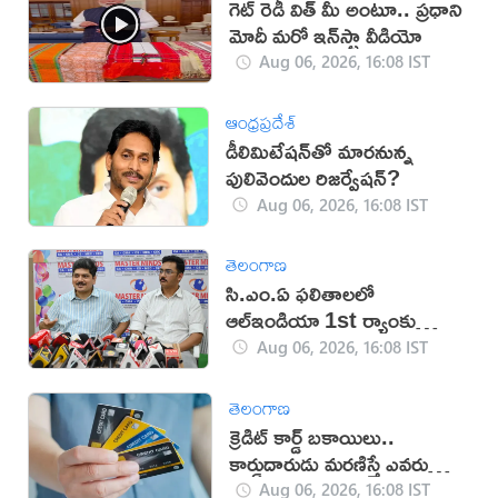
గెట్ రెడీ విత్ మీ అంటూ.. ప్రధాని
మోదీ మరో ఇన్‌స్టా వీడియో
Aug 06, 2026, 16:08 IST
ఆంధ్రప్రదేశ్
డీలిమిటేషన్‌తో మారనున్న
పులివెందుల రిజర్వేషన్?
Aug 06, 2026, 16:08 IST
తెలంగాణ
సి.ఎం.ఏ ఫలితాలలో
ఆల్ఇండియా 1st ర్యాంకు
సాధించిన మాస్టర్‌మైండ్స్
Aug 06, 2026, 16:08 IST
తెలంగాణ
క్రెడిట్ కార్డ్ బకాయిలు..
కార్డుదారుడు మరణిస్తే ఎవరు
చెల్లిస్తారు?
Aug 06, 2026, 16:08 IST