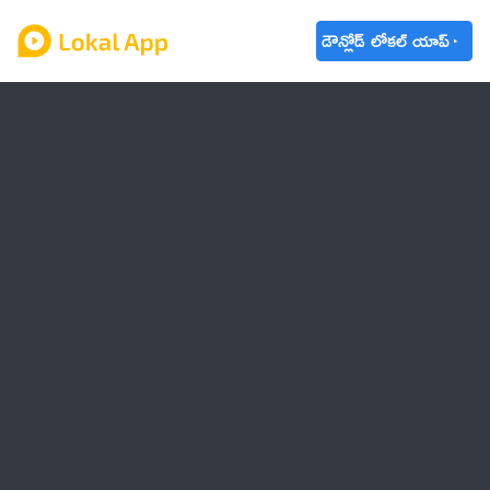
డౌన్లోడ్ లోకల్ యాప్
ఆంధ్రప్రదేశ్
తెలంగాణ
ఉద్యోగాలు
ట్రెండింగ్
వాతావరణం
🌟 వాట్సాప్ STATUS
వినోదం