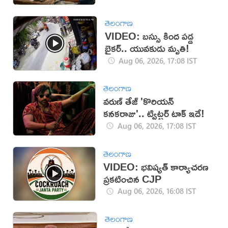
తెలంగాణ
VIDEO: బస్సు కింద పడ్డ
బైకర్.. యువకుడు మృతి!
Aug 06, 2026, 17:08 IST
తెలంగాణ
వరుణ్ తేజ్ 'కొరియన్
కనకరాజు'.. ట్విట్టర్ టాక్ ఇదే!
Aug 06, 2026, 17:08 IST
తెలంగాణ
VIDEO: భవిష్యత్ కార్యాచరణ
ప్రకటించిన CJP
Aug 06, 2026, 16:08 IST
తెలంగాణ