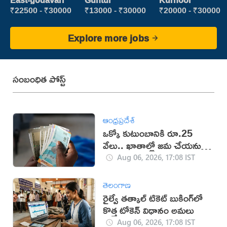
East-godavari
Guntur
Kurnool
Executive
₹22500 - ₹30000
₹13000 - ₹30000
₹20000 - ₹30000
Explore more jobs
సంబంధిత పోస్ట్
ఆంధ్రప్రదేశ్
ఒక్కో కుటుంబానికి రూ.25
వేలు.. ఖాతాల్లో జ‌మ చేయ‌నున్న
ప్ర‌భుత్వం..!
Aug 06, 2026, 17:08 IST
తెలంగాణ
రైల్వే తత్కాల్ టికెట్ బుకింగ్‌లో
కొత్త టోకెన్ విధానం అమలు
Aug 06, 2026, 17:08 IST