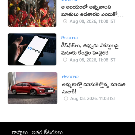
ఆ ఆలయంలో అమ్మవారిని
బూతులు తిడతారట ఎందుకో
తెలుసా?
Aug 08, 2026, 11:08 IST
తెలంగాణ
డీప్‌ఫేక్‌లు, తప్పుడు పోస్టులపై
మెటాకు కేంద్రం హెచ్చరిక
Aug 08, 2026, 11:08 IST
తెలంగాణ
అమ్మకాల్లో దూసుకెళ్తోన్న మారుతి
సుజుకి!
Aug 08, 2026, 11:08 IST
రాష్ట్రాలు
ఇతర కేటగిరీలు