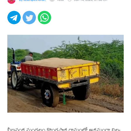
వీణవంక మండలం కొండపాక గ్రామంలో అక్రమంగా నిల్వ