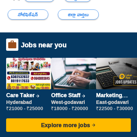
నోటిఫికేషన్
జిల్లా వార్తలు
Jobs near you
Care Taker
Office Staff
Marketing
Executive
Hyderabad
West-godavari
East-godavari
₹21000 - ₹25000
₹18000 - ₹20000
₹22500 - ₹30000
Explore more jobs