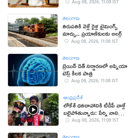
Aug 08, 2026, 11:08 IST
తెలంగాణ
తిరుపతికి వెళ్లే రైళ్ల టైమింగ్స్
మార్పు.. ప్రయాణికులకు అలర్ట్
Aug 08, 2026, 11:08 IST
తెలంగాణ
బ్రెయిన్ డెత్ నిర్ధారణలో అప్నియా
టెస్ట్ కీలక పాత్ర
Aug 08, 2026, 11:08 IST
ఆంధ్రప్రదేశ్
లోకేశ్ ధనదాహానికి టీడీపీ వాళ్లే
బలైపోతున్నారు: పేర్ని నాని
(వీడియో)
Aug 08, 2026, 11:08 IST
తెలంగాణ