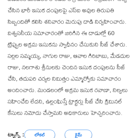
చేసిన భారీ ఇసుక దంపులపై ఎస్ఐ అవుల తిరుపతి
సిబ్బందితో కలిసి శనివారం మెరుపు దాడి నిర్వహించారు.
విశ్వసనీయ సమాచారంతో జరిగిన ఈ దాడుల్లో 60
ట్రిప్పుల అక్రమ ఇసుకను స్వాధీనం చేసుకుని సీజ్ చేశారు.
సల్లల సమ్మయ్య, నాగుల రాజు, ఆవాల గిరిబాబు, మేడదుల
రాజు, నలగాశు శ్రీనులకు చెందిన ఇసుక దంపులను సీజ్
చేసి, తదుపరి చర్యల నిమిత్తం ఎమ్మార్వోకు సమాచారం
అందించారు. మండలంలో అక్రమ ఇసుక రవాణా, నిల్వలు
సహించేది లేదని, ఉల్లంఘిస్తే ట్రాక్టర్లు సీజ్ చేసి క్రిమినల్
కేసులు నమోదు చేస్తామని అధికారులు హెచ్చరించారు.
ట్యాగ్స్ :
లోకల్
క్రైమ్