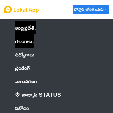
డౌన్లోడ్ లోకల్ యాప్
ఆంధ్రప్రదేశ్
తెలంగాణ
ఉద్యోగాలు
ట్రెండింగ్
వాతావరణం
🌟 వాట్సాప్ STATUS
వినోదం