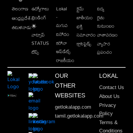
తెలంగాణ
ఉద్యోగాలు
Lokal
క్రైమ్
విద్య
-
ట్రెండింగ్
జాతీయం
రైతు
ఆంధ్రప్రదేశ్
మగువ
కుటుంబం
🌟
భక్తి
తమిళనాడు
వినోదం
వాట్సాప్
సమాచారం
వాతావరణం
STATUS
కరోనా
క్లాసిఫైడ్స్
వ్యాపార
అప్‌డేట్స్
టిప్స్
ప్రపంచం
రాజకీయం
OUR
LOKAL
OTHER
Contact Us
WEBSITES
About Us
Privacy
getlokalapp.com
Policy
tamil.getlokalapp.com
Terms &
Conditions