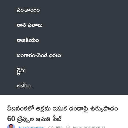
పంచాంగం
రాశి ఫలాలు
రాజకీయం
బంగారం-వెండి ధరలు
క్రైమ్
అనేకం
వీణవంకలో అక్రమ ఇసుక దందాపై ఉక్కుపాదం
60 ట్రిప్పుల ఇసుక సీజ్
By kasarapusridhargoud
1656
Jun 14, 2026, 01:06 IST