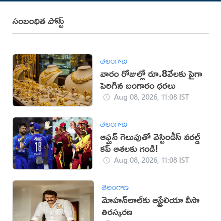
సంబంధిత పోస్ట్
తెలంగాణ
వారం రోజుల్లో రూ.8వేలకు పైగా
పెరిగిన బంగారం ధరలు
Aug 08, 2026, 11:08 IST
తెలంగాణ
ఆఫ్ఘన్ గెలుపుతో వెస్టిండీస్ వరల్డ్
కప్ ఆశలకు గండి!
Aug 08, 2026, 11:08 IST
తెలంగాణ
మోహన్‌లాల్‌కు ఆస్ట్రేలియా వీసా
తిరస్కరణ