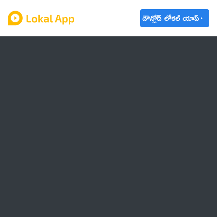
డౌన్లోడ్ లోకల్ యాప్
ఆంధ్రప్రదేశ్
తెలంగాణ
ఉద్యోగాలు
ట్రెండింగ్
వాతావరణం
బడ్జెట్ 2023-24
🌟 వాట్సాప్ STATUS