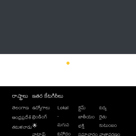
Thatstelugu
బిగ్ బాస్
అనేకం
రాష్ట్రాలు
ఇతర కేటగిరీలు
తెలంగాణ
ఉద్యోగాలు
Lokal
క్రైమ్
విద్య
-
ట్రెండింగ్
జాతీయం
రైతు
ఆంధ్రప్రదేశ్
మగువ
కుటుంబం
🌟
భక్తి
తమిళనాడు
వినోదం
వాట్సాప్
సమాచారం
వాతావరణం