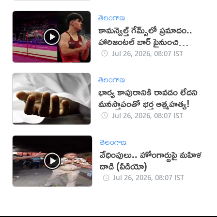
తెలంగాణ
కామన్వెల్త్ గేమ్స్‌లో ప్రమాదం..
హారిజంటల్ బార్‌ పైనుంచి
పడిపోయిన జిమ్నాస్ట్‌ (వీడియో)
Jul 26, 2026, 08:07 IST
తెలంగాణ
భార్య కాపురానికి రావడం లేదని
మనస్తాపంతో భర్త ఆత్మహత్య!
Jul 26, 2026, 08:07 IST
తెలంగాణ
వేధింపులు.. హోంగార్డుపై మహిళ
దాడి (వీడియో)
Jul 26, 2026, 08:07 IST