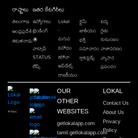
రాష్ట్రాలు
ఇతర కేటగిరీలు
తెలంగాణ
ఉద్యోగాలు
Lokal
క్రైమ్
విద్య
-
ట్రెండింగ్
జాతీయం
రైతు
ఆంధ్రప్రదేశ్
మగువ
కుటుంబం
🌟
భక్తి
తమిళనాడు
వినోదం
వాట్సాప్
సమాచారం
వాతావరణం
STATUS
కరోనా
క్లాసిఫైడ్స్
వ్యాపార
అప్‌డేట్స్
టిప్స్
ప్రపంచం
రాజకీయం
OUR
LOKAL
OTHER
Contact Us
WEBSITES
About Us
Privacy
getlokalapp.com
Policy
tamil.getlokalapp.com