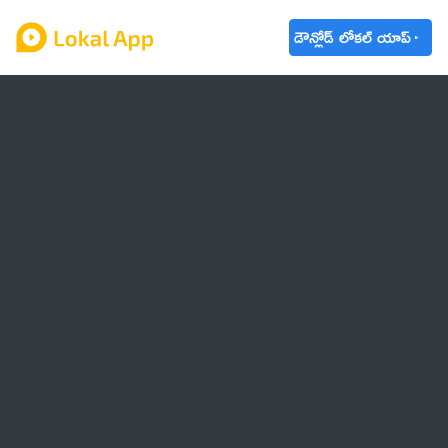
డౌన్లోడ్ లోకల్ యాప్
ఆంధ్రప్రదేశ్
తెలంగాణ
ఉద్యోగాలు
ట్రెండింగ్
వాతావరణం
🌟 వాట్సాప్ STATUS
వినోదం