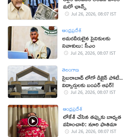
మరో ఛాన్స్
Jul 26, 2026, 08:07 IST
ఆంధ్రప్రదేశ్
అమరవీరులైన సైనికులకు
నివాళులు: సీఎం
Jul 26, 2026, 08:07 IST
తెలంగాణ
సైబరాబాద్‌ లోగో డిజైన్‌ పోటీ..
విద్యార్థులకు బంపర్‌ ఆఫర్‌!
Jul 26, 2026, 08:07 IST
ఆంధ్రప్రదేశ్
లోకేశ్ చేసిన తప్పుకు బాధ్యత
వహించాలి: నూరి ఫాతిమా
Jul 26, 2026, 08:07 IST