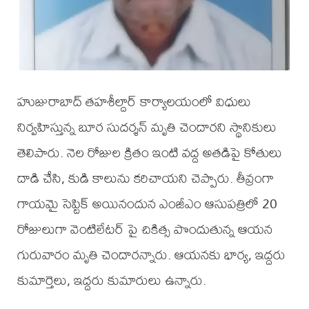
హుజురాబాద్ తహశీల్దార్ కార్యాలయంలో విధులు
నిర్వహిస్తున్న బూర సుదర్శన్ మృతి చెందారని స్థానికులు
తెలిపారు. నెల రోజుల క్రితం ఇంటి వద్ద అతడిపై కోతులు
దాడి చేసి, కుడి కాలును కరిచాయని చెప్పారు. తీవ్రంగా
గాయమై సెప్టిక్ అయినందున ఎంజీఎం ఆసుపత్రిలో 20
రోజులుగా వెంటిలేటర్ పై చికిత్స పొందుతున్న ఆయన
గురువారం మృతి చెందారన్నారు. ఆయనకు భార్య, ఇద్దరు
కుమార్తెలు, ఇద్దరు కుమారులు ఉన్నారు.