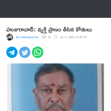
అనేకం
హుజురాబాద్: వ్యక్తి ప్రాణం తీసిన కోతులు
By Sridhargoud Kasarapu
51
Jul 11, 2025, 01:07 IST