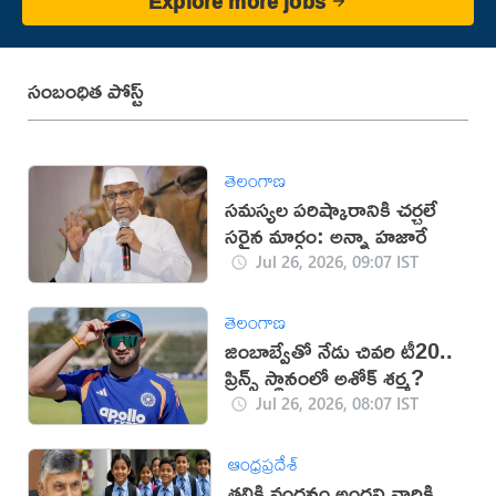
Explore more jobs
సంబంధిత పోస్ట్
తెలంగాణ
సమస్యల పరిష్కారానికి చర్చలే
సరైన మార్గం: అన్నా హజారే
Jul 26, 2026, 09:07 IST
తెలంగాణ
జింబాబ్వేతో నేడు చివరి టీ20..
ప్రిన్స్ స్థానంలో అశోక్ శర్మ?
Jul 26, 2026, 08:07 IST
ఆంధ్రప్రదేశ్
తల్లికి వందనం అందని వారికి