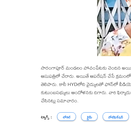
సారంగాపూర్ మండలం పోచంపేటకు చెందిన అయిత రాజవ
ఆసుపత్రిలో చేరారు. అయితే ఆపరేషన్ చేసే క్రమంల
తెలిపారు. కానీ HYDలోని వైద్యులతో ఫోన్‌లో వీడి
కుటుంబసభ్యులు ఆందోళనకు దిగారు. వారి ఫిర్యాదు
చేసినట్లు సమాచారం.
ట్యాగ్స్ :
లోకల్
క్రైమ్
నోటిఫికేషన్