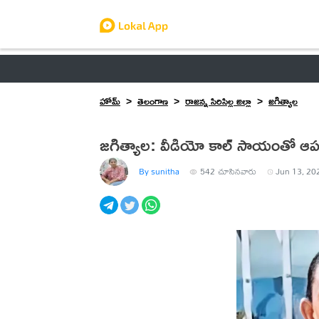
ఆంధ్రప్రదేశ్
తెలంగాణ
ఉద్యోగాలు
ట్రెండింగ్
హోమ్
తెలంగాణ
రాజన్న సిరిసిల్ల జిల్లా
జగిత్యాల
జగిత్యాల: వీడియో కాల్ సాయంతో ఆప
By sunitha
542
చూసినవారు
Jun 13, 20