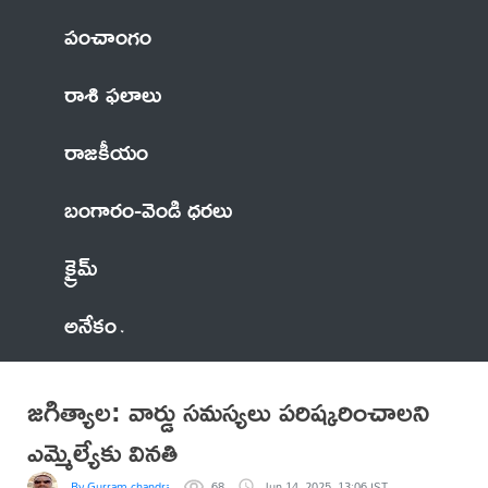
పంచాంగం
రాశి ఫలాలు
రాజకీయం
బంగారం-వెండి ధరలు
క్రైమ్
అనేకం
జగిత్యాల: వార్డు సమస్యలు పరిష్కరించాలని
ఎమ్మెల్యేకు వినతి
By Gurram chandrashekar
68
Jun 14, 2025, 13:06 IST