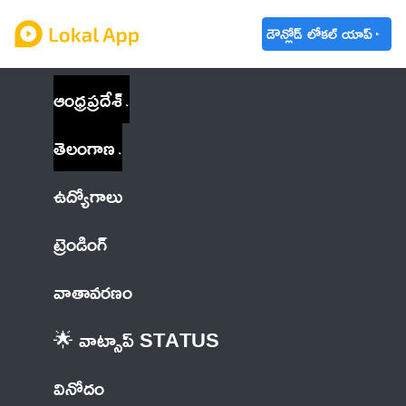
డౌన్లోడ్ లోకల్ యాప్
ఆంధ్రప్రదేశ్
తెలంగాణ
ఉద్యోగాలు
ట్రెండింగ్
వాతావరణం
🌟 వాట్సాప్ STATUS
వినోదం