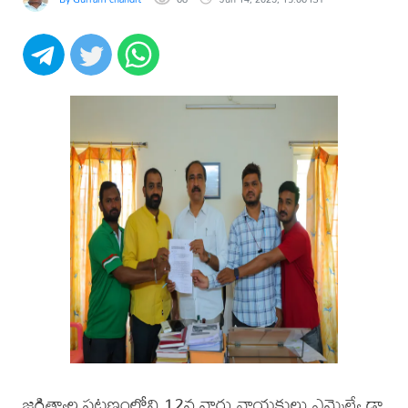
జగిత్యాల పట్టణంలోని 12వ వార్డు నాయకులు ఎమ్మెల్యే డా