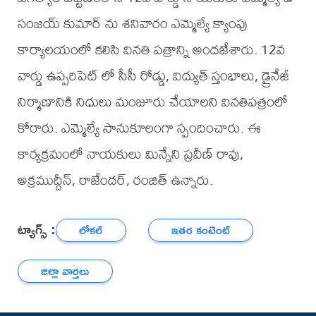
సంజయ్ కుమార్ ను శనివారం ఎమ్మెల్యే క్యాంపు
కార్యాలయంలో కలిసి వినతి పత్రాన్ని అందజేశారు. 12వ
వార్డు ఉప్పరిపెట్ లో సీసీ రోడ్డు, విద్యుత్ స్తంభాలు, డ్రైనేజీ
నిర్మాణానికి నిధులు మంజూరు చేయాలని వినతిపత్రంలో
కోరారు. ఎమ్మెల్యే సానుకూలంగా స్పందించారు. ఈ
కార్యక్రమంలో నాయకులు మిన్నేని ప్రవీణ్ రావు,
అక్రముద్దీన్, రాజేందర్, రంజిత్ ఉన్నారు.
ట్యాగ్స్ :
లోకల్
ఇతర కంటెంట్
జిల్లా వార్తలు