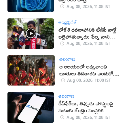
Aug 08, 2026, 11:08 IST
ఆంధ్రప్రదేశ్
లోకేశ్ ధనదాహానికి టీడీపీ వాళ్లే
బలైపోతున్నారు: పేర్ని నాని
(వీడియో)
Aug 08, 2026, 11:08 IST
తెలంగాణ
ఆ ఆలయంలో అమ్మవారిని
బూతులు తిడతారట ఎందుకో
తెలుసా?
Aug 08, 2026, 11:08 IST
తెలంగాణ
డీప్‌ఫేక్‌లు, తప్పుడు పోస్టులపై
మెటాకు కేంద్రం హెచ్చరిక
Aug 08, 2026, 11:08 IST