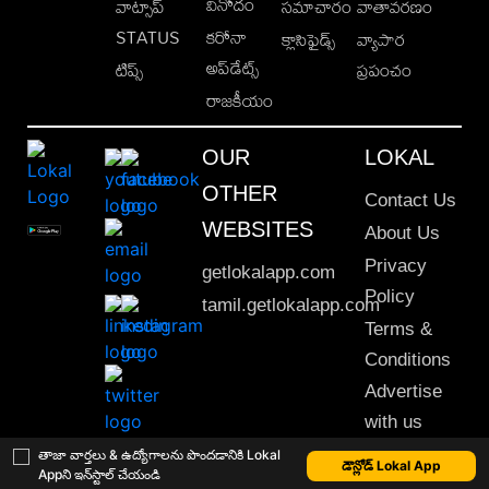
వినోదం
వాట్సాప్
సమాచారం
వాతావరణం
STATUS
కరోనా
క్లాసిఫైడ్స్
వ్యాపార
అప్‌డేట్స్
టిప్స్
ప్రపంచం
రాజకీయం
OUR
LOKAL
OTHER
Contact Us
WEBSITES
About Us
Privacy
getlokalapp.com
Policy
tamil.getlokalapp.com
Terms &
Conditions
Advertise
with us
Sitemap
తాజా వార్తలు & ఉద్యోగాలను పొందడానికి Lokal
డౌన్లోడ్ Lokal App
Appని ఇన్‌స్టాల్ చేయండి
This material may not be published, transmitted, rewritten or redistributed. © 2020 Lokal App. All rights reserved.