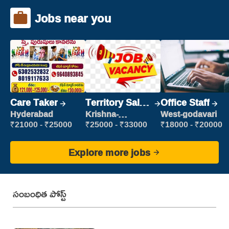
Jobs near you
Care Taker
Territory Sales
Office Staff
Manager
Hyderabad
Krishna-
West-godavari
vijayawada
₹21000 - ₹25000
₹25000 - ₹33000
₹18000 - ₹20000
Explore more jobs
సంబంధిత పోస్ట్