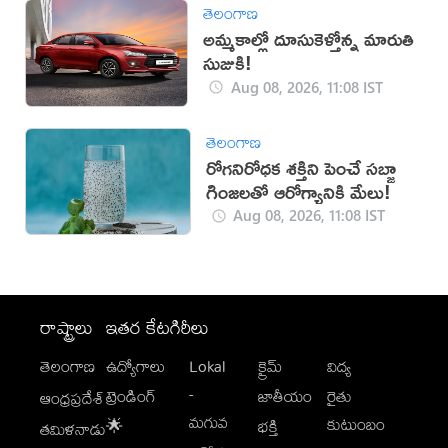
తెలంగాణ
అమ్మకాల్లో దూసుకెళ్తోన్న మారుతి
సుజుకి!
Aug 08, 2026, 11:08 IST
తెలంగాణ
రోగనిరోధక శక్తిని పెంచే సబ్జా
గింజలతో ఆరోగ్యానికి మేలు!
Aug 08, 2026, 11:08 IST
రాష్ట్రాలు
ఇతర కేటగిరీలు
తెలంగాణ
ఉద్యోగాలు
Lokal
క్రైమ్
విద్య
-
ట్రెండింగ్
జాతీయం
రైతు
ఆంధ్రప్రదేశ్
మగువ
కుటుంబం
🌟
భక్తి
తమిళనాడు