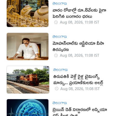
తెలంగాణ
వారం రోజుల్లో రూ.8వేలకు పైగా
పెరిగిన బంగారం ధరలు
Aug 08, 2026, 11:08 IST
తెలంగాణ
మోహన్‌లాల్‌కు ఆస్ట్రేలియా వీసా
తిరస్కరణ
Aug 08, 2026, 11:08 IST
తెలంగాణ
తిరుపతికి వెళ్లే రైళ్ల టైమింగ్స్
మార్పు.. ప్రయాణికులకు అలర్ట్
Aug 08, 2026, 11:08 IST
తెలంగాణ
బ్రెయిన్ డెత్ నిర్ధారణలో అప్నియా
టెస్ట్ కీలక పాత్ర