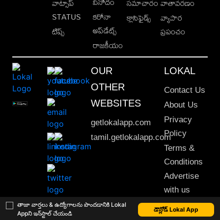
వినోదం
వాట్సాప్
సమాచారం
వాతావరణం
STATUS
కరోనా
క్లాసిఫైడ్స్
వ్యాపార
అప్‌డేట్స్
టిప్స్
ప్రపంచం
రాజకీయం
OUR
LOKAL
OTHER
Contact Us
WEBSITES
About Us
Privacy
getlokalapp.com
Policy
tamil.getlokalapp.com
Terms &
Conditions
Advertise
with us
Sitemap
తాజా వార్తలు & ఉద్యోగాలను పొందడానికి Lokal
డౌన్లోడ్ Lokal App
Appని ఇన్‌స్టాల్ చేయండి
This material may not be published, transmitted, rewritten or redistributed. © 2020 Lokal App. All rights reserved.