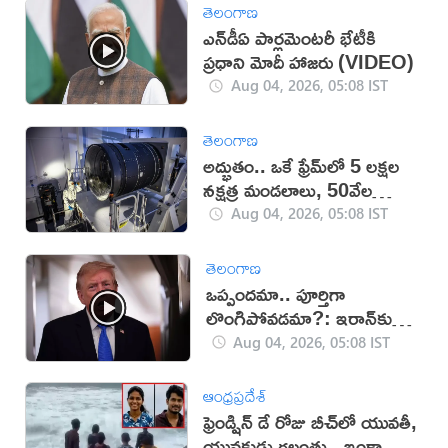
తెలంగాణ
ఎన్‌డీఏ పార్లమెంటరీ భేటీకి
ప్రధాని మోదీ హాజరు (VIDEO)
Aug 04, 2026, 05:08 IST
తెలంగాణ
అద్భుతం.. ఒకే ఫ్రేమ్‌లో 5 లక్షల
నక్షత్ర మండలాలు, 50వేల
నక్షత్రాలు
Aug 04, 2026, 05:08 IST
తెలంగాణ
ఒప్పందమా.. పూర్తిగా
లొంగిపోవడమా?: ఇరాన్‌కు
ట్రంప్ అల్టిమేటం (వీడియో)
Aug 04, 2026, 05:08 IST
ఆంధ్రప్రదేశ్
ఫ్రెండ్షిన్ డే రోజు బీచ్‌లో యువతీ,
యువకుడు గల్లంతు.. ఇంకా