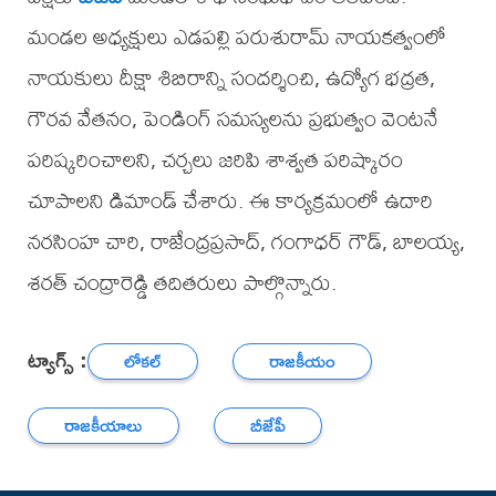
మండల అధ్యక్షులు ఎడపల్లి పరుశురామ్ నాయకత్వంలో
నాయకులు దీక్షా శిబిరాన్ని సందర్శించి, ఉద్యోగ భద్రత,
గౌరవ వేతనం, పెండింగ్ సమస్యలను ప్రభుత్వం వెంటనే
పరిష్కరించాలని, చర్చలు జరిపి శాశ్వత పరిష్కారం
చూపాలని డిమాండ్ చేశారు. ఈ కార్యక్రమంలో ఉదారి
నరసింహ చారి, రాజేంద్రప్రసాద్, గంగాధర్ గౌడ్, బాలయ్య,
శరత్ చంద్రారెడ్డి తదితరులు పాల్గొన్నారు.
ట్యాగ్స్ :
లోకల్
రాజకీయం
రాజకీయాలు
బీజేపీ