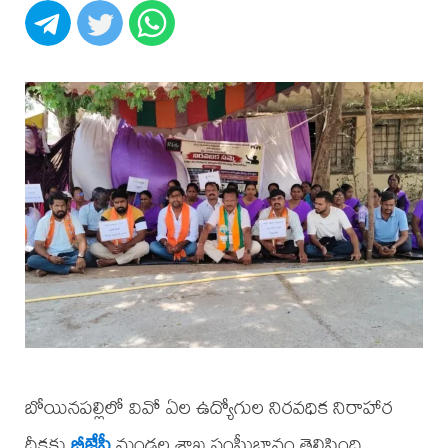
బోయినపల్లిలో వివో ఏల ఉద్యోగుల నిరవధిక నిరాహార
దీక్షకు
బీజేపీ
మండల శాఖ సంఘీభావం తెలిపింది.