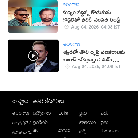
తెలంగాణ
మద్యం వద్దన్న కొడుకును
గొడ్డలితో నరికి చంపిన తండ్రి
Aug 04, 2026, 04:08 IST
తెలంగాణ
త్వరలో తొలి దృష్టి పరికరాలను
లాంచ్ చేస్తున్నాం: మస్క్
(వీడియో)
Aug 04, 2026, 04:08 IST
రాష్ట్రాలు
ఇతర కేటగిరీలు
తెలంగాణ
ఉద్యోగాలు
Lokal
క్రైమ్
విద్య
-
ట్రెండింగ్
జాతీయం
రైతు
ఆంధ్రప్రదేశ్
మగువ
కుటుంబం
🌟
భక్తి
తమిళనాడు