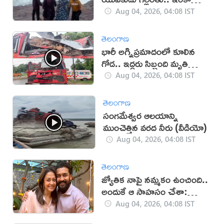
దొరకని ఆచూకీ
Aug 04, 2026, 04:08 IST
తెలంగాణ
భారీ అగ్నిప్రమాదంలో కూలిన
గోడ.. ఇద్దరు సిబ్బంది మృతి
(వీడియో)
Aug 04, 2026, 04:08 IST
తెలంగాణ
సంగమేశ్వర ఆలయాన్ని
ముంచెత్తిన వరద నీరు (వీడియో)
Aug 04, 2026, 04:08 IST
తెలంగాణ
జ్యోతిక నాపై నమ్మకం ఉంచింది..
అందుకే ఆ సాహసం చేశా:
సూర్య
Aug 04, 2026, 04:08 IST