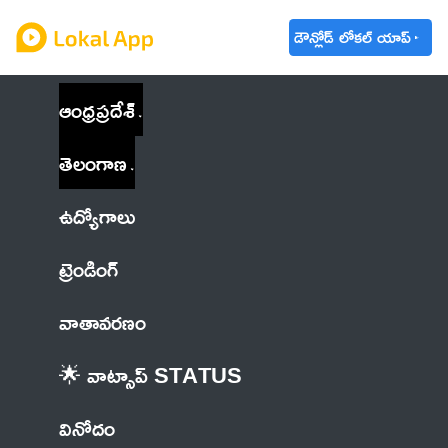
డౌన్లోడ్ లోకల్ యాప్
ఆంధ్రప్రదేశ్
తెలంగాణ
ఉద్యోగాలు
ట్రెండింగ్
వాతావరణం
🌟 వాట్సాప్ STATUS
వినోదం