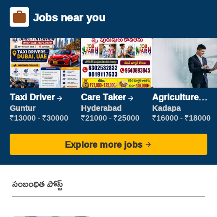
Jobs near you
Taxi Driver
Care Taker
Agriculture
Labour
Guntur
Hyderabad
Kadapa
₹13000 - ₹30000
₹21000 - ₹25000
₹16000 - ₹18000
Explore more jobs
సంబంధిత పోస్ట్