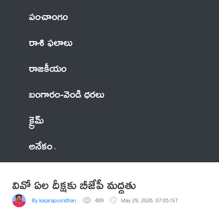
పంచాంగం
రాశి ఫలాలు
రాజకీయం
బంగారం-వెండి ధరలు
క్రైమ్
అనేకం
వివో ఏల దీక్షకు బీజేపీ మద్దతు
By kasarapusridhargoud
489
May 29, 2026, 07:05 IST