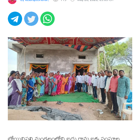
బోయినిపల్లి మండలంలోని ఐదు గ్రామ ఐక్య సంఘాల