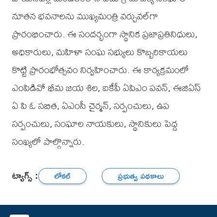
నూతన భవనాలను ముఖ్యమంత్రి వర్చువల్‌గా
ప్రారంభించారు. ఈ సందర్భంగా స్థానిక ప్రజాప్రతినిధులు,
అధికారులు, మహిళా సంఘ సభ్యులు కొబ్బరికాయలు
కొట్టి ప్రారంభోత్సవం నిర్వహించారు. ఈ కార్యక్రమంలో
ఎంపిడివో భీమ జయ శిల, ఐకేపీ ఏపిఎం పవన్, ఈజిఏస్
ఏ పి ఓ సబిత, ఏఎంసీ చైర్మన్, సర్పంచులు, ఉప
సర్పంచులు, సంఘాల నాయకులు, స్థానికులు పెద్ద
సంఖ్యలో పాల్గొన్నారు.
ట్యాగ్స్ :
లోకల్
ప్రభుత్వ పథకాలు