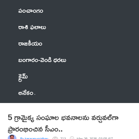
పంచాంగం
రాశి ఫలాలు
రాజకీయం
బంగారం-వెండి ధరలు
క్రైమ్
అనేకం
5 గ్రామైక్య సంఘాల భవనాలను వర్చువల్‌గా
ప్రారంభించిన సీఎం..
By kasarapusridhargoud
713
May 26, 2026, 03:05 IST