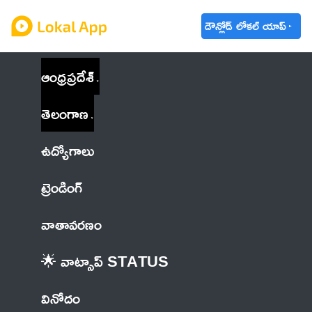
డౌన్లోడ్ లోకల్ యాప్
ఆంధ్రప్రదేశ్
తెలంగాణ
ఉద్యోగాలు
ట్రెండింగ్
వాతావరణం
🌟 వాట్సాప్ STATUS
వినోదం