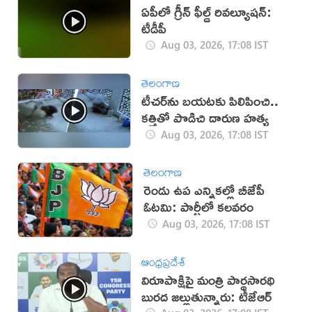
ఏపీలో గ్రీన్ ఫీల్డ్ రివల్యూషన్:
టీడీపీ
Aug 03, 2026, 17:08 IST
తెలంగాణ
టీచర్‌ను బయటకు పిలిపించి..
కత్తితో పొడిచి దారుణ హత్య
Aug 03, 2026, 17:08 IST
తెలంగాణ
రెండు ఉప ఎన్నికల్లో బీజేపీ
ఓటమి: పార్టీలో కలవరం
Aug 03, 2026, 17:08 IST
ఆంధ్రప్రదేశ్
విరూపాక్షిపై మంత్రి పార్థసారథి
బురద జల్లుతున్నారు: టీజేఆర్