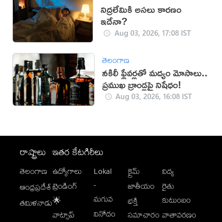
నిద్రలేమికి అసలు కారణం
ఇదేనా?
Aug 03, 2026, 17:08 IST
తెలంగాణ
నకిలీ ఫ్లేవర్లతో మద్యం మోసాలు..
ప్రముఖ బ్రాండ్లపై నిషేధం!
Aug 03, 2026, 16:08 IST
రాష్ట్రాలు
ఇతర కేటగిరీలు
తెలంగాణ
ఉద్యోగాలు
Lokal
క్రైమ్
విద్య
-
ట్రెండింగ్
జాతీయం
రైతు
ఆంధ్రప్రదేశ్
మగువ
కుటుంబం
🌟
భక్తి
తమిళనాడు
వినోదం
వాట్సాప్
సమాచారం
వాతావరణం