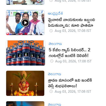
Aug 03, 2026, 17:08 IST
ఆంధ్రప్రదేశ్
మైనారిటీ నాయకులను ఇబ్బంది
పెడుతున్నారు: నూరి ఫాతిమా
Aug 03, 2026, 17:08 IST
తెలంగాణ
5 కేజీల గ్యాస్ సిలిండర్.. 2
గంటల్లోనే ఇంటికి డెలివరీ!
Aug 03, 2026, 17:08 IST
తెలంగాణ
శ్రావణ మాసంలో ఇవి ఇంటికి
తెస్తే శుభఫలితాలు!
Aug 03, 2026, 17:08 IST
తెలంగాణ