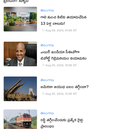
ట్రెండింగ్ న్యూస్
తెలంగాణ
గాలి నుంచి నీటిని తయారుచేసిన
13 ఏళ్ల బాలుడు!
Aug 06, 2026, 01:08 IST
తెలంగాణ
ఎయిర్ ఇండియా సీఈవోగా
టెవోల్డే గెబ్రెమరియం నియామకం
Aug 05, 2026, 16:08 IST
తెలంగాణ
అమెరికా ఆయుధ బలం తగ్గిందా?
Aug 05, 2026, 15:08 IST
తెలంగాణ
రద్దీ తగ్గించేందుకు ప్రత్యేక రైళ్లు
ప్రారంభం