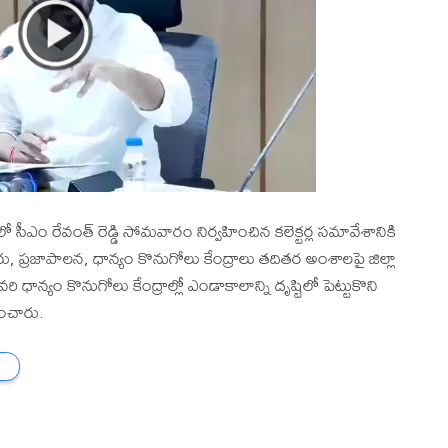
ో సీఎం రేవంత్ రెడ్డి సోమవారం నిర్వహించిన కలెక్టర్ల సమావేశానికి
ు, ప్రజాపాలన, ధాన్యం కొనుగోలు కేంద్రాలు తదితర అంశాలపై జిల్లా
రి ధాన్యం కొనుగోలు కేంద్రాల్లో ఎండాకాలాన్ని దృష్టిలో పెట్టుకొని
ించారు.
ు