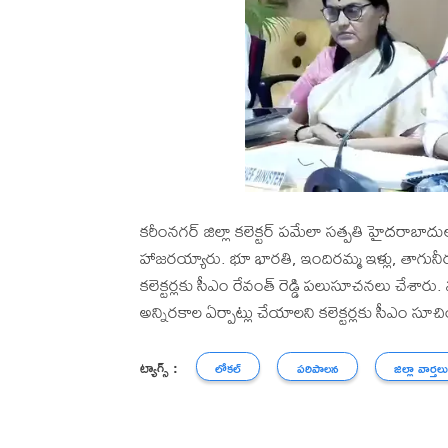
కరీంనగర్ జిల్లా కలెక్టర్ పమేలా సత్పతి హైదరాబాదుల
హాజరయ్యారు. భూ భారతి, ఇందిరమ్మ ఇళ్లు, తాగునీర
కలెక్టర్లకు సీఎం రేవంత్ రెడ్డి పలుసూచనలు చేశారు. వ
అన్నిరకాల ఏర్పాట్లు చేయాలని కలెక్టర్లకు సీఎం సూచ
ట్యాగ్స్ :
లోకల్
పరిపాలన
జిల్లా వార్తల