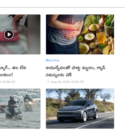
తెలంగాణ
బ్యాగ్.. తల లేని
ఆయుర్వేదంతో పొట్ట ఉబ్బరం, గ్యాస్
కలకలం!
సమస్యలకు చెక్
, 02:08 IST
Aug 06, 2026, 02:08 IST