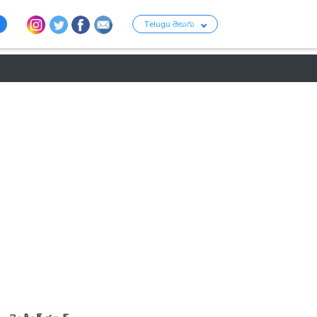
Telugu తెలుగు
ు
రాజకీయం
బంగారం-వెండి ధరలు
క్రైమ్
వ్యాపార ప్రపంచం
టాలీవుడ్ న్య