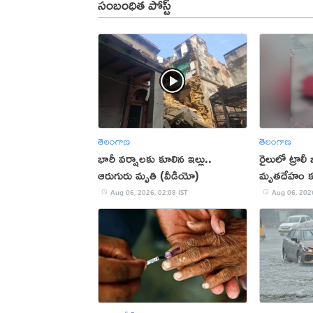
సంబంధిత పోస్ట్
తెలంగాణ
తెలంగాణ
భారీ వర్షాలకు కూలిన ఇల్లు..
రైలులో ట్రాలీ 
ఆరుగురు మృతి (వీడియో)
మృతదేహం 
Aug 06, 2026, 02:08 IST
Aug 06, 2026