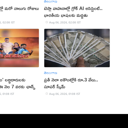
తెలంగాణ
రాల్లో మరో నాలుగు రోజులు
టెస్లా వాహనాల్లో గ్రోక్ AI అసిస్టెంట్..
భారతీయ భాషలకు మద్దతు
, 02:08 IST
Aug 06, 2026, 02:08 IST
తెలంగాణ
నం' లబ్ధిదారులకు
ప్రతీ నెలా అకౌంట్లోకి రూ.3 వేలు..
. ఈ నెల 7 వరకు ఛాన్స్
సూపర్ స్కీమ్
, 01:08 IST
Aug 06, 2026, 01:08 IST