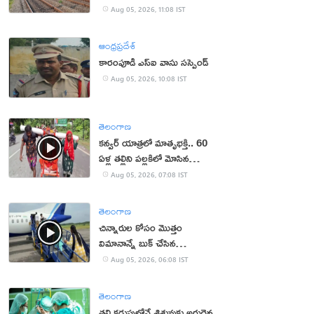
Aug 05, 2026, 11:08 IST
ఆంధ్రప్రదేశ్
కారంపూడి ఎస్ఐ వాసు స‌స్పెండ్‌
Aug 05, 2026, 10:08 IST
తెలంగాణ
కన్వర్ యాత్రలో మాతృభక్తి.. 60
ఏళ్ల తల్లిని పల్లకిలో మోసిన
కొడుకు, కోడలు!
Aug 05, 2026, 07:08 IST
తెలంగాణ
చిన్నారుల కోసం మొత్తం
విమానాన్నే బుక్ చేసిన
యూట్యూబర్
Aug 05, 2026, 06:08 IST
తెలంగాణ
తల్లి కడుపులోనే శిశువుకు అరుదైన