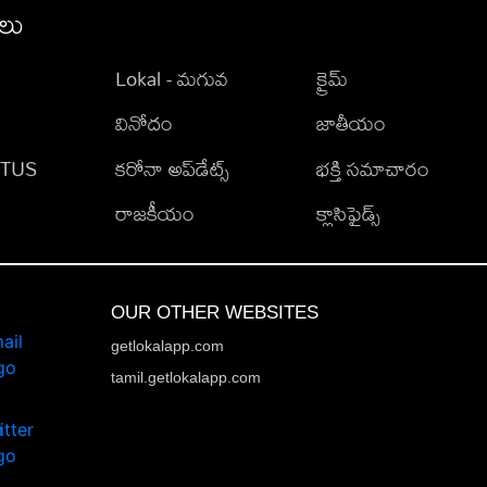
ీలు
Lokal - మగువ
క్రైమ్
వినోదం
జాతీయం
TATUS
కరోనా అప్‌డేట్స్
భక్తి సమాచారం
రాజకీయం
క్లాసిఫైడ్స్
OUR OTHER WEBSITES
getlokalapp.com
tamil.getlokalapp.com