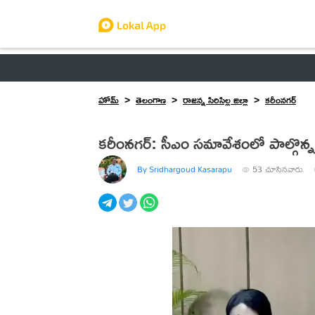
ఆంధ్రప్రదేశ్
తెలంగాణ
ఉద్యోగాలు
ట్రెండింగ్
హోమ్
తెలంగాణ
రాజన్న సిరిసిల్ల జిల్లా
కరీంనగర్
కరీంనగర్: సీఎం సమావేశంలో పాల్గొన్న 
By Sridhargoud Kasarapu
53
చూసినవారు