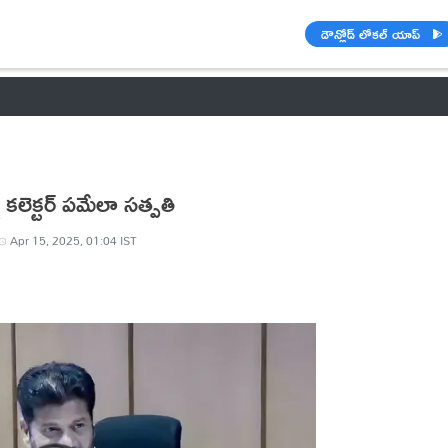
డౌన్లోడ్ లోకల్ యాప్
వాతావరణం
🌟 వాట్సాప్ STATUS
వినోదం
పంచాంగం
రాశి ఫలాల
కలెక్టర్ పమేలా సత్పతి
Apr 15, 2025, 01:04 IST