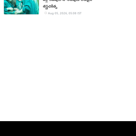
శస్త్రచికిత్స
Aug 05, 2026, 05:08 IST