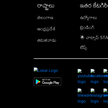
రాష్ట్రాలు
ఇతర కేటగిర
తెలంగాణ
ఉద్యోగాలు
ట్రెండింగ్
ఆంధ్రప్రదేశ్
🌟 వాట్సాప్ S
తమిళనాడు
టిప్స్