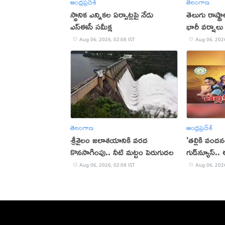
ఆంధ్రప్రదేశ్
తెలంగాణ
స్థానిక ఎన్నికల ఏర్పాట్లపై నేడు
తెలుగు రాష్ట్
ఎస్ఈసీ సమీక్ష
భారీ వర్షాలు
Aug 06, 2026, 02:08 IST
Aug 06, 2026
తెలంగాణ
ఆంధ్రప్రదేశ్
శ్రీశైలం జలాశయానికి వరద
'తల్లికి వంద
కొనసాగింపు.. నీటి మట్టం పెరుగుదల
గుడ్‌న్యూస్.
Aug 06, 2026, 02:08 IST
Aug 06, 2026