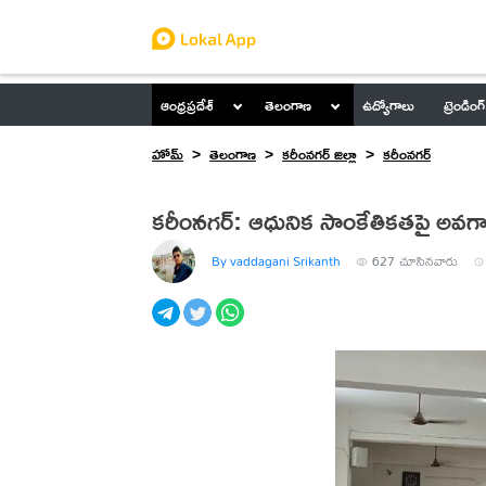
ఆంధ్రప్రదేశ్
తెలంగాణ
ఉద్యోగాలు
ట్రెండింగ్
హోమ్
తెలంగాణ
కరీంనగర్ జిల్లా
కరీంనగర్
కరీంనగర్: ఆధునిక సాంకేతికతపై అ
By vaddagani Srikanth
627
చూసినవారు