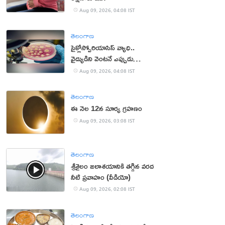
Aug 09, 2026, 04:08 IST
తెలంగాణ
సైక్లోస్పోరియాసిస్ వ్యాధి..
వైద్యుడిని వెంటనే ఎప్పుడు
సంప్రదించాలంటే?
Aug 09, 2026, 04:08 IST
తెలంగాణ
ఈ నెల 12న సూర్య గ్రహణం
Aug 09, 2026, 03:08 IST
తెలంగాణ
శ్రీశైలం జలాశయానికి తగ్గిన వరద
నీటి ప్రవాహం (వీడియో)
Aug 09, 2026, 02:08 IST
తెలంగాణ