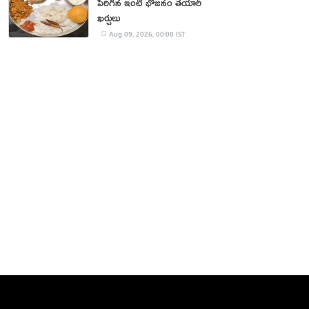
పెరిగిన ఇంటి భోజనం తయారీ
ఖర్చులు
Aug 09, 2026, 00:08 IST