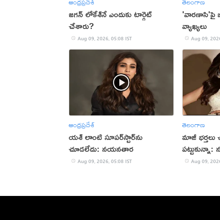
ఆంధ్రప్రదేశ్
తెలంగాణ
జగన్ లోకేశ్‌నే ఎందుకు టార్గెట్
'వారణాసి'పై బ
చేశారు?
వ్యాఖ్యలు
Aug 09, 2026, 05:08 IST
Aug 09, 2026
ఆంధ్రప్రదేశ్
తెలంగాణ
యశ్ లాంటి సూపర్‌స్టార్‌ను
మాజీ భర్తలు 
చూడలేదు: నయనతార
పట్టుకున్నా: 
Aug 09, 2026, 05:08 IST
Aug 09, 2026