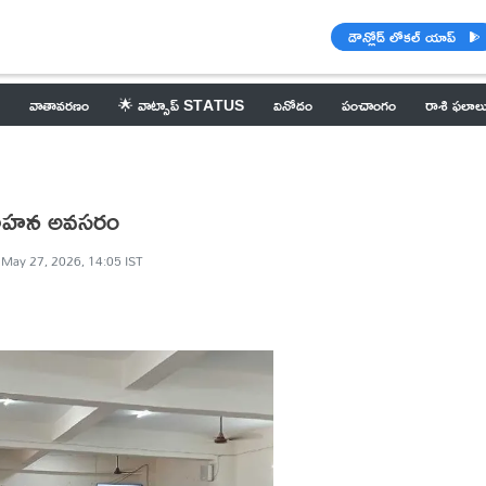
డౌన్లోడ్ లోకల్ యాప్
వాతావరణం
🌟 వాట్సాప్ STATUS
వినోదం
పంచాంగం
రాశి ఫలాల
వగాహన అవసరం
May 27, 2026, 14:05 IST