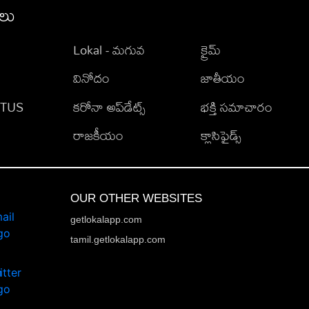
ీలు
Lokal - మగువ
క్రైమ్
వినోదం
జాతీయం
TATUS
కరోనా అప్‌డేట్స్
భక్తి సమాచారం
రాజకీయం
క్లాసిఫైడ్స్
OUR OTHER WEBSITES
getlokalapp.com
tamil.getlokalapp.com