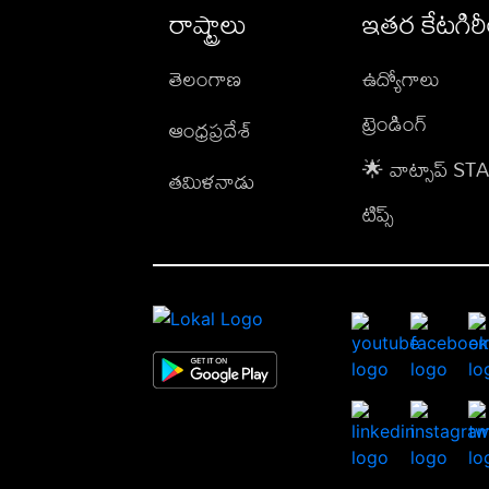
రాష్ట్రాలు
ఇతర కేటగిర
తెలంగాణ
ఉద్యోగాలు
ట్రెండింగ్
ఆంధ్రప్రదేశ్
🌟 వాట్సాప్ S
తమిళనాడు
టిప్స్