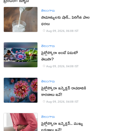
ట్రెండింగ్ న్యూస్
తెలంగాణ
సామాన్యులకు షాక్.. పెరిగిన పాల
ధరలు
Aug 09, 2026, 06:08 IST
తెలంగాణ
సైక్లోస్పోరా అంటే ఏమిటో
తెలుసా?
Aug 09, 2026, 04:08 IST
తెలంగాణ
సైక్లోస్పోరా ఇన్ఫెక్షన్ రావడానికి
కారణాలు ఇవే!
Aug 09, 2026, 04:08 IST
తెలంగాణ
సైక్లోస్పోరా ఇన్ఫెక్షన్.. ముఖ్య
లక్షణాలు ఇవే!