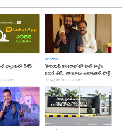
తెలంగాణ
ల్ బ్యాంకులో 545
'కొరియన్ కనకరాజు'తో హిట్ కొట్టిన
వరుణ్ తేజ్.. నాగబాబు ఎమోషనల్ పోస్ట్
, 06:08 IST
Aug 09, 2026, 06:08 IST