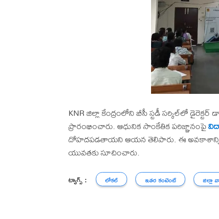
KNR జిల్లా కేంద్రంలోని బీసీ స్టడీ సర్కిల్‌లో డైరెక్టర్
ప్రారంభించారు. ఆధునిక సాంకేతిక పరిజ్ఞానంపై
విద్
దోహదపడతాయని ఆయన తెలిపారు. ఈ అవకాశాన్ని 
యువతకు సూచించారు.
ట్యాగ్స్ :
లోకల్
ఇతర కంటెంట్
జిల్లా వ