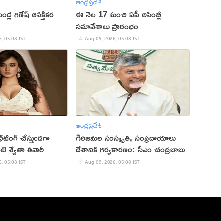
ఆంధ్రప్రదేశ్
ండ్ల గణేష్ ఆసక్తికర
ఈ నెల 17 నుంచి ఏపీ అసెంబ్లీ
సమావేశాలు ప్రారంభం
, 05:08 IST
Aug 09, 2026, 05:08 IST
ఆంధ్రప్రదేశ్
ఛీటింగ్ చేస్తుండగా
గిరిజనుల సంస్కృతి, సంప్రదాయాలు
నటి శ్వేతా తివారీ
దేశానికి గర్వకారణం: సీఎం చంద్రబాబు
, 05:08 IST
Aug 09, 2026, 05:08 IST