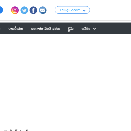
Telugu తెలుగు
ు
రాజకీయం
బంగారం-వెండి ధరలు
క్రైమ్
అనేకం