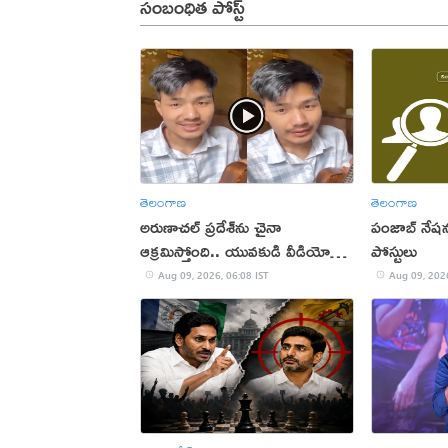
సంబంధిత పోస్ట్
తెలంగాణ
తెలంగాణ
అరుణాచల్‌ ప్రదేశ్‌ను చైనా
పంజాబ్ నేషన
ఆక్రమిస్తోంది.. యువకుడి వీడియో
పోస్టులు
వైరల్
Aug 09, 2026, 06:08 IST
Aug 09, 2026