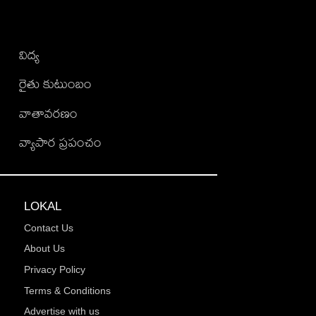
విద్య
రైతు కుటుంబం
వాతావరణం
వ్యాపార ప్రపంచం
LOKAL
Contact Us
About Us
Privacy Policy
Terms & Conditions
Advertise with us