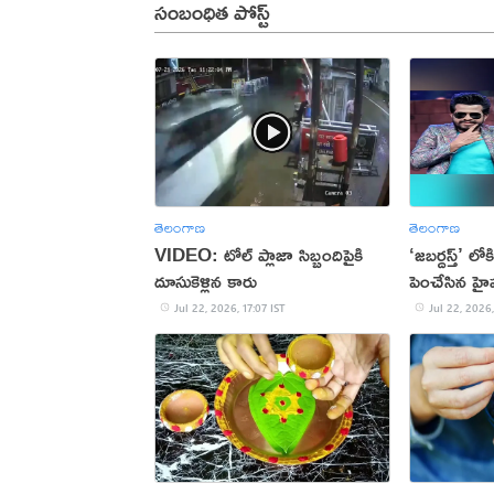
సంబంధిత పోస్ట్
తెలంగాణ
తెలంగాణ
VIDEO: టోల్ ప్లాజా సిబ్బందిపైకి
‘జబర్దస్త్’ లో
దూసుకెళ్లిన కారు
పెంచేసిన హై
Jul 22, 2026, 17:07 IST
Jul 22, 2026,