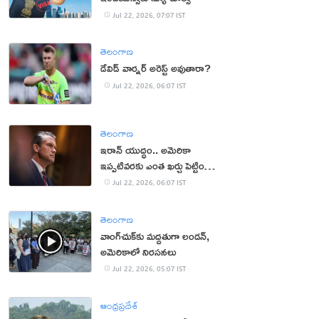
Jul 22, 2026, 07:07 IST
తెలంగాణ
డేవిడ్ వార్నర్ అరెస్ట్ అవుతారా?
Jul 22, 2026, 06:07 IST
తెలంగాణ
ఇరాన్ యుద్ధం.. అమెరికా
ఇప్పటివరకు ఎంత ఖర్చు పెట్టిందో
తెలుసా?
Jul 22, 2026, 06:07 IST
తెలంగాణ
వాంగ్‌చుక్‌కు మద్దతుగా లండన్,
అమెరికాలో నిరసనలు
Jul 22, 2026, 05:07 IST
ఆంధ్రప్రదేశ్