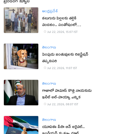
ట్రెండింగ్ న్యూస్
ఆంధ్రప్రదేశ్
నలుగురు పిల్లలకు తల్లికి
వందనం.. సంతోషంలో
కుటుంబం
Jul 22, 2026, 15:07 IST
తెలంగాణ
పెంపుడు జంతువుల‌కు రిజిస్ట్రేష‌న్
త‌ప్ప‌నిస‌రి
Jul 22, 2026, 11:07 IST
తెలంగాణ
గాజాలో హమాస్ కొత్త నాయకుడు
ఖలీల్ అల్-హయ్యా ఎన్నిక
Jul 22, 2026, 08:07 IST
తెలంగాణ
యూఏఈ వీసా ఆన్ అరైవ‌ల్..
ఇండియ‌న్స్‌కు న్యూ రూల్స్‌