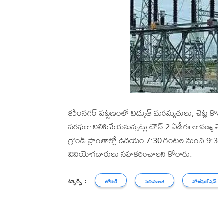
కరీంనగర్ పట్టణంలో విద్యుత్ మరమ్మతులు, చెట్ల క
సరఫరా నిలిపివేయనున్నట్లు టౌన్-2 ఏడీఈ లావణ్య తెలిప
గ్రౌండ్ ప్రాంతాల్లో ఉదయం 7:30 గంటల నుంచి 
వినియోగదారులు సహకరించాలని కోరారు.
ట్యాగ్స్ :
లోకల్
పరిపాలన
నోటిఫికేషన్