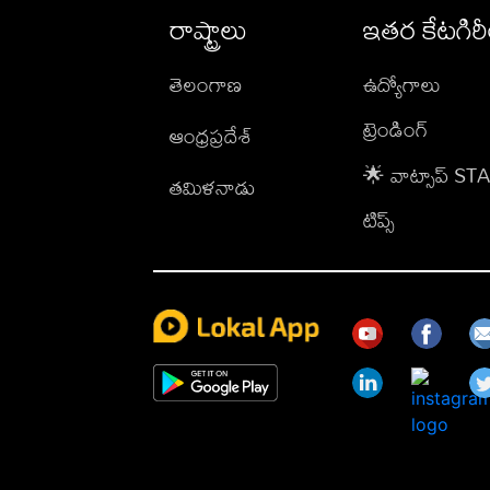
రాష్ట్రాలు
ఇతర కేటగిర
తెలంగాణ
ఉద్యోగాలు
ట్రెండింగ్
ఆంధ్రప్రదేశ్
🌟 వాట్సాప్ S
తమిళనాడు
టిప్స్