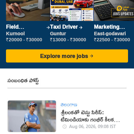
Field
Taxi Driver
Marketing
Marketing
Executive
Kurnool
Guntur
East-godavari
Executive
₹20000 - ₹30000
₹13000 - ₹30000
₹22500 - ₹30000
Explore more jobs
సంబంధిత పోస్ట్
తెలంగాణ
శ్రీలంకతో టెస్టు సిరీస్:
టీమిండియాకు గంభీర్ కీలక
సూచనలు
Aug 06, 2026, 09:08 IST