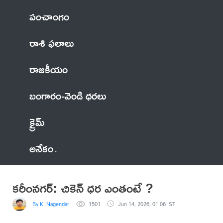
పంచాంగం
రాశి ఫలాలు
రాజకీయం
బంగారం-వెండి ధరలు
క్రైమ్
అనేకం
కరీంనగర్: చికెన్ ధర ఎంతంటే ?
By K. Nagendar
1501
Jun 14, 2026, 01:06 IST