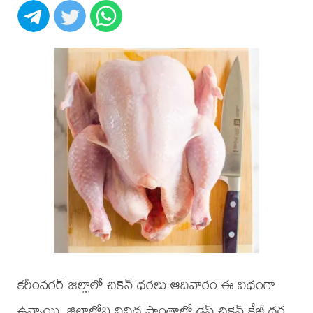
కరీంనగర్ జిల్లాలో చికెన్ ధరలు ఆదివారం ఈ విధంగా
ఉన్నాయి. జిల్లాలోని వివిధ ప్రాంతాల్లో డ్రెస్డ్ చికెన్ కేజీ ధర