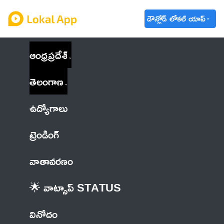
డౌన్లోడ్ లోకల్ యాప్
ఆంధ్రప్రదేశ్
తెలంగాణ
ఉద్యోగాలు
ట్రెండింగ్
వాతావరణం
🌟 వాట్సాప్ STATUS
వినోదం