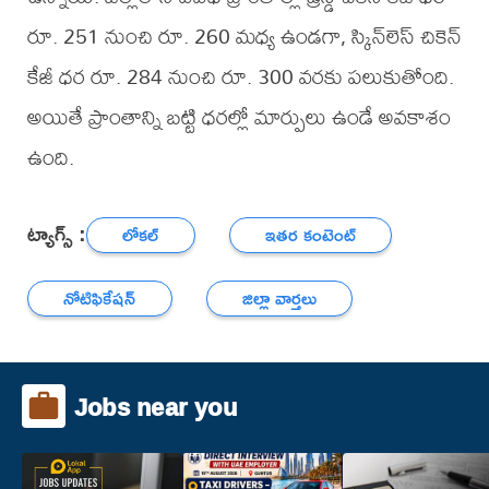
రూ. 251 నుంచి రూ. 260 మధ్య ఉండగా, స్కిన్‌లెస్ చికెన్
కేజీ ధర రూ. 284 నుంచి రూ. 300 వరకు పలుకుతోంది.
అయితే ప్రాంతాన్ని బట్టి ధరల్లో మార్పులు ఉండే అవకాశం
ఉంది.
ట్యాగ్స్ :
లోకల్
ఇతర కంటెంట్
నోటిఫికేషన్
జిల్లా వార్తలు
Jobs near you