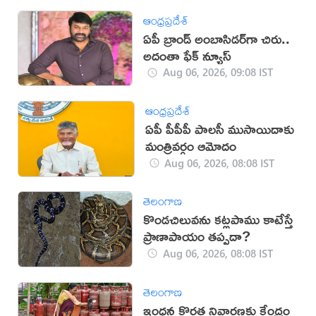
ఆంధ్రప్రదేశ్
ఏపీ బ్రాండ్‌ అంబాసిడర్‌గా చిరు..
అదంతా ఫేక్‌ న్యూస్‌
Aug 06, 2026, 09:08 IST
ఆంధ్రప్రదేశ్
ఏపీ పీపీపీ పాలసీ ముసాయిదాకు
మంత్రివర్గం ఆమోదం
Aug 06, 2026, 08:08 IST
తెలంగాణ
కొండచిలువను కట్లపాము కాటేస్తే
ప్రాణాపాయం తప్పదా?
Aug 06, 2026, 08:08 IST
తెలంగాణ
ఇంధన కొరత నివారణకు కేంద్రం