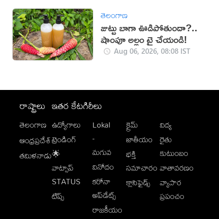
తెలంగాణ
జుట్టు బాగా ఊడిపోతుందా?..
షాంపూ అల్లం ట్రై చేయండి!
Aug 06, 2026, 08:08 IST
రాష్ట్రాలు
ఇతర కేటగిరీలు
తెలంగాణ
ఉద్యోగాలు
Lokal
క్రైమ్
విద్య
-
ట్రెండింగ్
జాతీయం
రైతు
ఆంధ్రప్రదేశ్
మగువ
కుటుంబం
🌟
భక్తి
తమిళనాడు
వినోదం
వాట్సాప్
సమాచారం
వాతావరణం
STATUS
కరోనా
క్లాసిఫైడ్స్
వ్యాపార
అప్‌డేట్స్
టిప్స్
ప్రపంచం
రాజకీయం