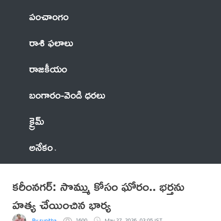
పంచాంగం
రాశి ఫలాలు
రాజకీయం
బంగారం-వెండి ధరలు
క్రైమ్
అనేకం
కరీంనగర్: సొమ్ము కోసం ఘోరం.. భర్తను
హత్య చేయించిన భార్య
By sunitha
1600
May 27, 2026, 03:05 IST