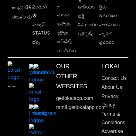
-
ట్రెండింగ్
జాతీయం
రైతు
ఆంధ్రప్రదేశ్
మగువ
కుటుంబం
🌟
భక్తి
తమిళనాడు
వినోదం
వాట్సాప్
సమాచారం
వాతావరణం
STATUS
కరోనా
క్లాసిఫైడ్స్
వ్యాపార
అప్‌డేట్స్
టిప్స్
ప్రపంచం
రాజకీయం
OUR
LOKAL
OTHER
Contact Us
WEBSITES
About Us
Privacy
getlokalapp.com
Policy
tamil.getlokalapp.com
Terms &
Conditions
Advertise