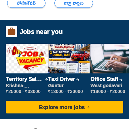
నోటిఫికేషన్
జిల్లా వార్తలు
Jobs near you
Territory Sales
Taxi Driver
Office Staff
Manager
Krishna-
Guntur
West-godavari
vijayawada
₹25000 - ₹33000
₹13000 - ₹30000
₹18000 - ₹20000
Explore more jobs