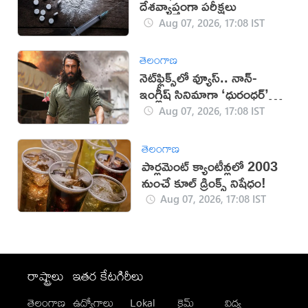
దేశవ్యాప్తంగా పరీక్షలు
Aug 07, 2026, 17:08 IST
తెలంగాణ
నెట్‌ఫ్లిక్స్‌లో వ్యూస్.. నాన్-
ఇంగ్లీష్ సినిమాగా ‘ధురంధర్’
రికార్డు
Aug 07, 2026, 17:08 IST
తెలంగాణ
పార్లమెంట్ క్యాంటీన్లలో 2003
నుంచే కూల్ డ్రింక్స్ నిషేధం!
Aug 07, 2026, 17:08 IST
రాష్ట్రాలు
ఇతర కేటగిరీలు
తెలంగాణ
ఉద్యోగాలు
Lokal
క్రైమ్
విద్య