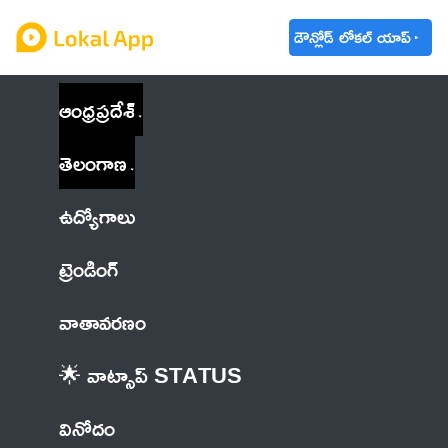
డౌన్లోడ్ లోకల్ యాప్
ఆంధ్రప్రదేశ్
తెలంగాణ
ఉద్యోగాలు
ట్రెండింగ్
వాతావరణం
🌟 వాట్సాప్ STATUS
వినోదం