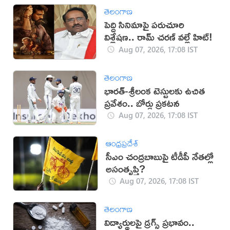
తెలంగాణ
పెద్ది సినిమాపై పరుచూరి
విశ్లేషణ.. రామ్ చరణ్ వల్లే హిట్!
Aug 07, 2026, 17:08 IST
తెలంగాణ
భారత్-శ్రీలంక టెస్టులకు ఉచిత
ప్రవేశం.. బోర్డు ప్రకటన
Aug 07, 2026, 17:08 IST
ఆంధ్రప్రదేశ్
సీఎం చంద్రబాబుపై టీడీపీ నేతల్లో
అసంతృప్తి?
Aug 07, 2026, 17:08 IST
తెలంగాణ
విద్యార్థులపై డ్రగ్స్ ప్రభావం..