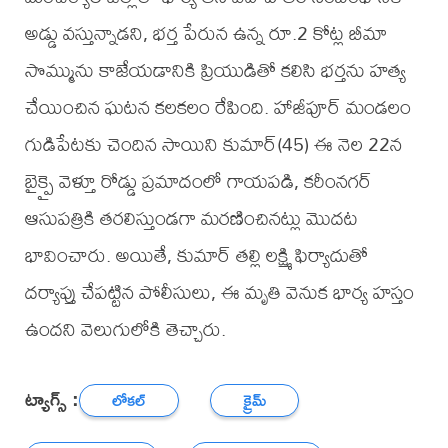
అడ్డు వస్తున్నాడని, భర్త పేరున ఉన్న రూ.2 కోట్ల బీమా
సొమ్మును కాజేయడానికి ప్రియుడితో కలిసి భర్తను హత్య
చేయించిన ఘటన కలకలం రేపింది. హాజీపూర్ మండలం
గుడిపేటకు చెందిన సాయిని కుమార్(45) ఈ నెల 22న
బైక్పై వెళ్తూ రోడ్డు ప్రమాదంలో గాయపడి, కరీంనగర్
ఆసుపత్రికి తరలిస్తుండగా మరణించినట్లు మొదట
భావించారు. అయితే, కుమార్ తల్లి లక్ష్మి ఫిర్యాదుతో
దర్యాప్తు చేపట్టిన పోలీసులు, ఈ మృతి వెనుక భార్య హస్తం
ఉందని వెలుగులోకి తెచ్చారు.
ట్యాగ్స్ :
లోకల్
క్రైమ్