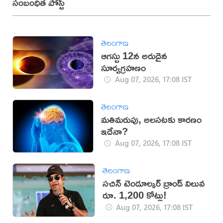
సంబంధిత పోస్ట్
తెలంగాణ
ఆగస్టు 12న అరుదైన
సూర్యగ్రహణం
Aug 07, 2026, 17:08 IST
తెలంగాణ
మతిమరుపు, అలసటకు కారణం
ఇదేనా?
Aug 07, 2026, 17:08 IST
తెలంగాణ
సచిన్ టెండూల్కర్ బ్రాండ్ విలువ
రూ. 1,200 కోట్లు!
Aug 07, 2026, 17:08 IST