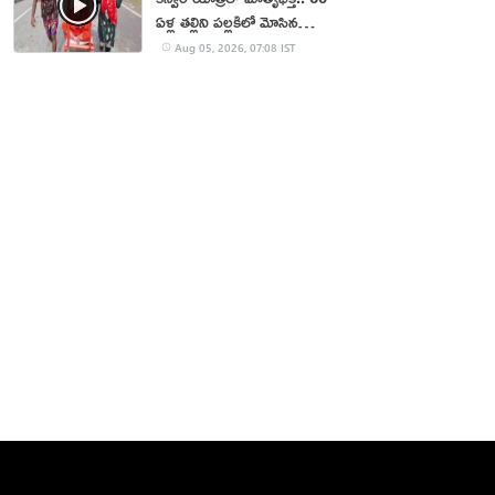
ఏళ్ల తల్లిని పల్లకిలో మోసిన
కొడుకు, కోడలు!
Aug 05, 2026, 07:08 IST