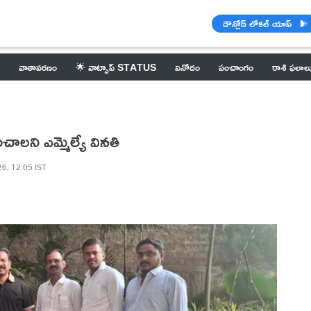
డౌన్లోడ్ లోకల్ యాప్
వాతావరణం
🌟 వాట్సాప్ STATUS
వినోదం
పంచాంగం
రాశి ఫలాల
లని ఎమ్మెల్యే వినతి
6, 12:05 IST