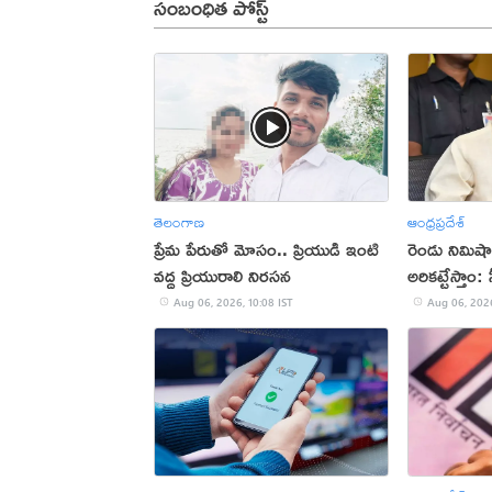
సంబంధిత పోస్ట్
తెలంగాణ
ఆంధ్రప్రదేశ్
ప్రేమ పేరుతో మోసం.. ప్రియుడి ఇంటి
రెండు నిమిష
వద్ద ప్రియురాలి నిరసన
అరికట్టేస్తాం
Aug 06, 2026, 10:08 IST
Aug 06, 2026