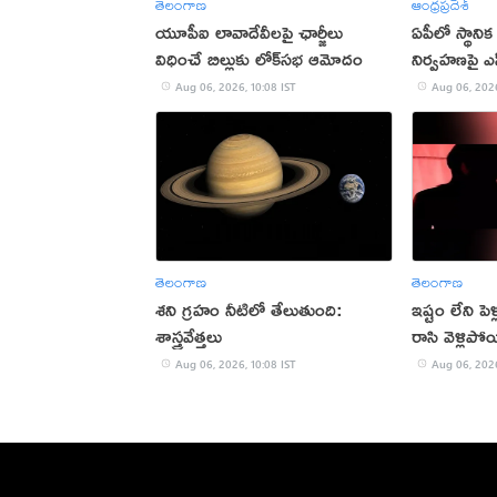
తెలంగాణ
ఆంధ్రప్రదేశ్
యూపీఐ లావాదేవీలపై ఛార్జీలు
ఏపీలో స్థానిక
విధించే బిల్లుకు లోక్‌సభ ఆమోదం
నిర్వహణపై ఎ
Aug 06, 2026, 10:08 IST
Aug 06, 2026
తెలంగాణ
తెలంగాణ
శని గ్రహం నీటిలో తేలుతుంది:
ఇష్టం లేని పెళ్
శాస్త్రవేత్తలు
రాసి వెళ్లిపోయ
Aug 06, 2026, 10:08 IST
Aug 06, 2026