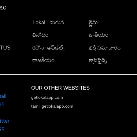
ీలు
Lokal - మగువ
క్రైమ్
వినోదం
జాతీయం
TATUS
కరోనా అప్‌డేట్స్
భక్తి సమాచారం
రాజకీయం
క్లాసిఫైడ్స్
OUR OTHER WEBSITES
getlokalapp.com
tamil.getlokalapp.com