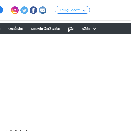
Telugu తెలుగు
ు
రాజకీయం
బంగారం-వెండి ధరలు
క్రైమ్
అనేకం