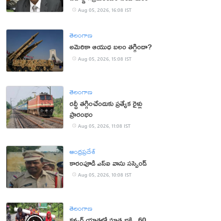
Aug 05, 2026, 16:08 IST
తెలంగాణ
అమెరికా ఆయుధ బలం తగ్గిందా?
Aug 05, 2026, 15:08 IST
తెలంగాణ
రద్దీ తగ్గించేందుకు ప్రత్యేక రైళ్లు
ప్రారంభం
Aug 05, 2026, 11:08 IST
ఆంధ్రప్రదేశ్
కారంపూడి ఎస్ఐ వాసు స‌స్పెండ్‌
Aug 05, 2026, 10:08 IST
తెలంగాణ
కన్వర్ యాత్రలో మాతృభక్తి.. 60