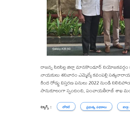
రాజన్న సిరిసిల్ల జిల్లా మానకొండూర్ నియోజకవర్గ
నాయకులు శనివారం ఎమ్మెల్యే కవంపల్లి సత్యనార
కింద రోడ్డు విస్తరణ పనులు 2022 నుండి నిలిచిపోయ
సానుకూలంగా స్పందించి, పంచాయతీరాజ్ శాఖ మంత్రి సీత
ట్యాగ్స్ :
లోకల్
ప్రభుత్వ పథకాలు
జిల్లా