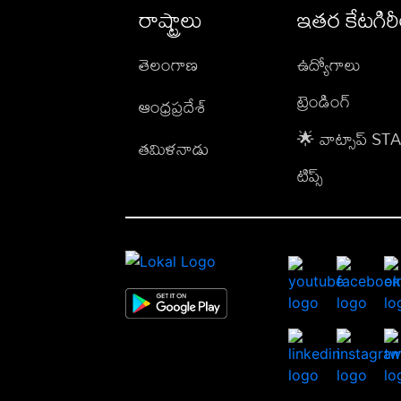
రాష్ట్రాలు
ఇతర కేటగిర
తెలంగాణ
ఉద్యోగాలు
ట్రెండింగ్
ఆంధ్రప్రదేశ్
🌟 వాట్సాప్ S
తమిళనాడు
టిప్స్