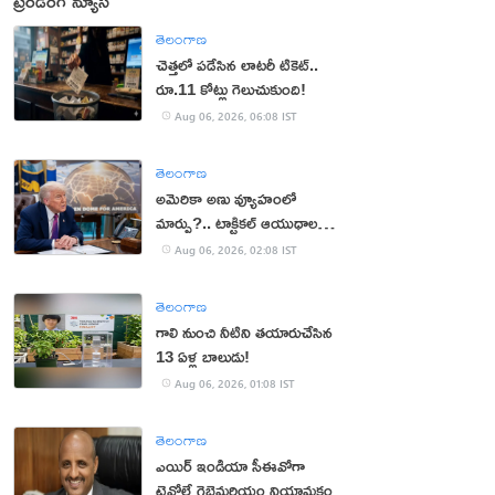
ట్రెండింగ్ న్యూస్
తెలంగాణ
చెత్తలో పడేసిన లాటరీ టికెట్..
రూ.11 కోట్లు గెలుచుకుంది!
Aug 06, 2026, 06:08 IST
తెలంగాణ
అమెరికా అణు వ్యూహంలో
మార్పు?.. టాక్టికల్ ఆయుధాలకు
ప్రాధాన్యం!
Aug 06, 2026, 02:08 IST
తెలంగాణ
గాలి నుంచి నీటిని తయారుచేసిన
13 ఏళ్ల బాలుడు!
Aug 06, 2026, 01:08 IST
తెలంగాణ
ఎయిర్ ఇండియా సీఈవోగా
టెవోల్డే గెబ్రెమరియం నియామకం