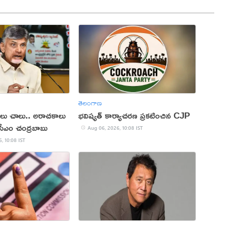
తెలంగాణ
ాలు చాలు.. అరాచకాలు
భవిష్యత్ కార్యాచరణ ప్రకటించిన CJP
: సీఎం చంద్రబాబు
Aug 06, 2026, 10:08 IST
, 10:08 IST