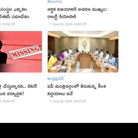
తెలంగాణ
 సంస్థల ఎన్నికల
ఆర్థిక విజయానికి ఆచరణ ముఖ్యం:
స్‌ఈసీ సమావేశం
రాబర్ట్ కియోసాకి
, 10:08 IST
Aug 06, 2026, 10:08 IST
ఆంధ్రప్రదేశ్
లి చేస్తున్నారని.. లెటర్
ఏపీ మంత్రివర్గంలో తీసుకున్న కీలక
ిన విద్యార్థిని!
నిర్ణయాలు ఇవే
, 10:08 IST
Aug 06, 2026, 10:08 IST