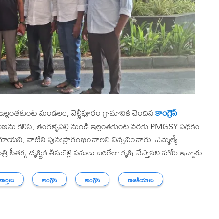
ం ఇల్లంతకుంట మండలం, వెల్జీపూరం గ్రామానికి చెందిన
కాంగ్రెస్
ాయణను కలిసి, తంగళ్ళపల్లి నుండి ఇల్లంతకుంట వరకు PMGSY పథకం
ాయని, వాటిని పునఃప్రారంభించాలని విన్నవించారు. ఎమ్మెల్యే
క్క దృష్టికి తీసుకెళ్లి పనులు జరిగేలా కృషి చేస్తానని హామీ ఇచ్చారు.
 వార్తలు
కాంగ్రెస్
కాంగ్రెస్
రాజకీయాలు