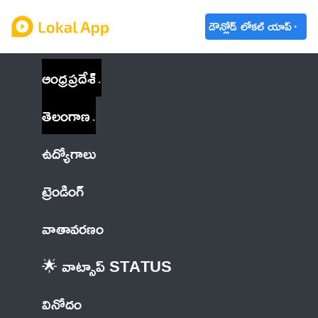
డౌన్లోడ్ లోకల్ యాప్
ఆంధ్రప్రదేశ్
తెలంగాణ
ఉద్యోగాలు
ట్రెండింగ్
వాతావరణం
🌟 వాట్సాప్ STATUS
వినోదం