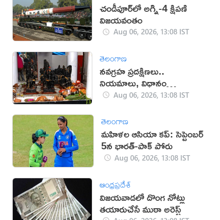
చండీపూర్‌లో అగ్ని-4 క్షిపణి
విజయవంతం
Aug 06, 2026, 13:08 IST
తెలంగాణ
నవగ్రహ ప్రదక్షిణలు..
నియమాలు, విధానం
తెలుసుకోండి
Aug 06, 2026, 13:08 IST
తెలంగాణ
మహిళల ఆసియా కప్‌: సెప్టెంబర్
5న భారత్-పాక్ పోరు
Aug 06, 2026, 13:08 IST
ఆంధ్రప్రదేశ్
విజయవాడలో దొంగ నోట్లు
తయారుచేసే ముఠా అరెస్ట్