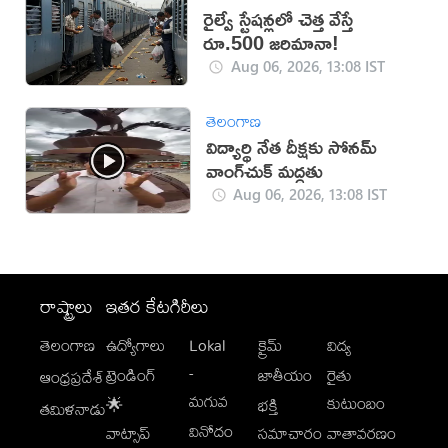
రైల్వే స్టేషన్లలో చెత్త వేస్తే
రూ.500 జరిమానా!
Aug 06, 2026, 13:08 IST
తెలంగాణ
విద్యార్థి నేత దీక్షకు సోనమ్
వాంగ్‌చుక్ మద్దతు
Aug 06, 2026, 13:08 IST
రాష్ట్రాలు
ఇతర కేటగిరీలు
తెలంగాణ
ఉద్యోగాలు
Lokal
క్రైమ్
విద్య
-
ట్రెండింగ్
జాతీయం
రైతు
ఆంధ్రప్రదేశ్
మగువ
కుటుంబం
🌟
భక్తి
తమిళనాడు
వినోదం
వాట్సాప్
సమాచారం
వాతావరణం