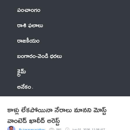
పంచాంగం
రాశి ఫలాలు
రాజకీయం
బంగారం-వెండి ధరలు
క్రైమ్
అనేకం
కాళ్లు లేకపోయినా నేరాలు మానని మోస్ట్
వాంటెడ్ ఖాలీద్ అరెస్ట్
By kasarapusridhargoud
581
Jun 01, 2026, 11:06 IST