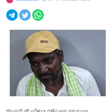
కరీంనగర్ లో పదేళ్లుగా పోలీసులకు చిక్కకుండా