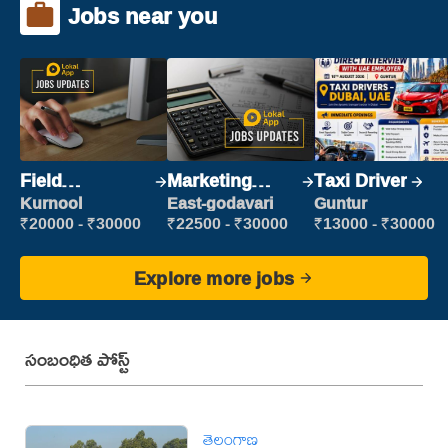
Jobs near you
Field
Marketing
Taxi Driver
Marketing
Executive
Kurnool
East-godavari
Guntur
Executive
₹20000 - ₹30000
₹22500 - ₹30000
₹13000 - ₹30000
Explore more jobs
సంబంధిత పోస్ట్
తెలంగాణ