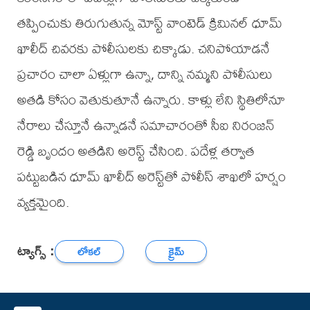
తప్పించుకు తిరుగుతున్న మోస్ట్ వాంటెడ్ క్రిమినల్ ధూమ్
ఖాలీద్ చివరకు పోలీసులకు చిక్కాడు. చనిపోయాడనే
ప్రచారం చాలా ఏళ్లుగా ఉన్నా, దాన్ని నమ్మని పోలీసులు
అతడి కోసం వెతుకుతూనే ఉన్నారు. కాళ్లు లేని స్థితిలోనూ
నేరాలు చేస్తూనే ఉన్నాడనే సమాచారంతో సీఐ నిరంజన్
రెడ్డి బృందం అతడిని అరెస్ట్ చేసింది. పదేళ్ల తర్వాత
పట్టుబడిన ధూమ్ ఖాలీద్ అరెస్ట్‌తో పోలీస్ శాఖలో హర్షం
వ్యక్తమైంది.
ట్యాగ్స్ :
లోకల్
క్రైమ్