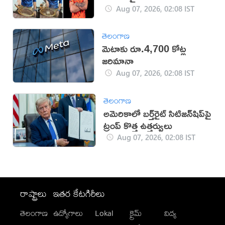
Aug 07, 2026, 02:08 IST
తెలంగాణ
మెటాకు రూ.4,700 కోట్ల
జరిమానా
Aug 07, 2026, 02:08 IST
తెలంగాణ
అమెరికాలో బర్త్‌రైట్ సిటిజన్‌షిప్‌పై
ట్రంప్ కొత్త ఉత్తర్వులు
Aug 07, 2026, 02:08 IST
రాష్ట్రాలు
ఇతర కేటగిరీలు
తెలంగాణ
ఉద్యోగాలు
Lokal
క్రైమ్
విద్య