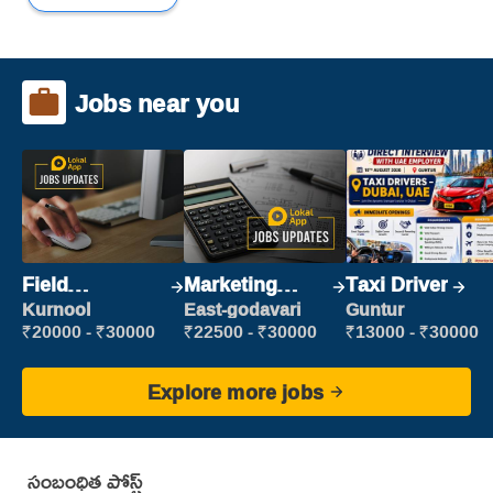
Jobs near you
Field
Marketing
Taxi Driver
Marketing
Executive
Kurnool
East-godavari
Guntur
Executive
₹20000 - ₹30000
₹22500 - ₹30000
₹13000 - ₹30000
Explore more jobs
సంబంధిత పోస్ట్