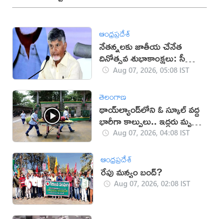
ఆంధ్రప్రదేశ్
నేతన్నలకు జాతీయ చేనేత
దినోత్సవ శుభాకాంక్షలు: సీఎం
చంద్రబాబు
Aug 07, 2026, 05:08 IST
తెలంగాణ
థాయ్‌ల్యాండ్‌లోని ఓ స్కూల్‌ వద్ద
భారీగా కాల్పులు.. ఇద్దరు మృతి
(వీడియో)
Aug 07, 2026, 04:08 IST
ఆంధ్రప్రదేశ్
రేపు మన్యం బంద్‌?
Aug 07, 2026, 02:08 IST