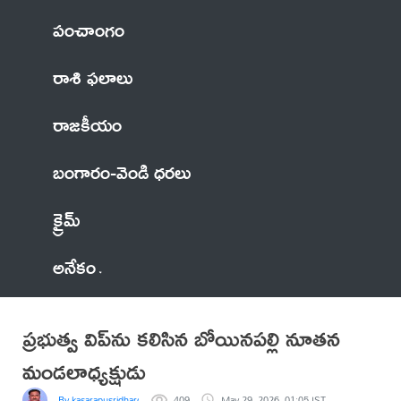
పంచాంగం
రాశి ఫలాలు
రాజకీయం
బంగారం-వెండి ధరలు
క్రైమ్
అనేకం
ప్రభుత్వ విప్‌ను కలిసిన బోయినపల్లి నూతన
మండలాధ్యక్షుడు
By kasarapusridhargoud
409
May 29, 2026, 01:05 IST