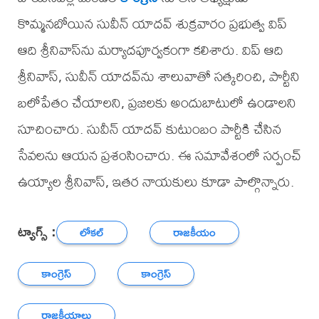
కొమ్మనబోయిన సువీన్ యాదవ్ శుక్రవారం ప్రభుత్వ విప్
ఆది శ్రీనివాస్‌ను మర్యాదపూర్వకంగా కలిశారు. విప్ ఆది
శ్రీనివాస్, సువీన్ యాదవ్‌ను శాలువాతో సత్కరించి, పార్టీని
బలోపేతం చేయాలని, ప్రజలకు అందుబాటులో ఉండాలని
సూచించారు. సువీన్ యాదవ్ కుటుంబం పార్టీకి చేసిన
సేవలను ఆయన ప్రశంసించారు. ఈ సమావేశంలో సర్పంచ్
ఉయ్యాల శ్రీనివాస్, ఇతర నాయకులు కూడా పాల్గొన్నారు.
ట్యాగ్స్ :
లోకల్
రాజకీయం
కాంగ్రెస్
కాంగ్రెస్
రాజకీయాలు