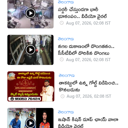
తెలంగాణ
సర్జరీ చేస్తుండగా భారీ
భూకంపం.. వీడియో వైరల్
Aug 07, 2026, 02:08 IST
తెలంగాణ
నగల దుకాణంలో దొంగతనం..
సీసీటీవీలో దొరికిన దొంగలు
Aug 07, 2026, 02:08 IST
తెలంగాణ
తాకట్టులో ఉన్న గోల్డ్ విడిపించి..
కొనబడును
Aug 07, 2026, 02:08 IST
తెలంగాణ
ఇషాన్ కిషన్ డూప్ ఛాయ్ వాలా
వీడియో వైరల్