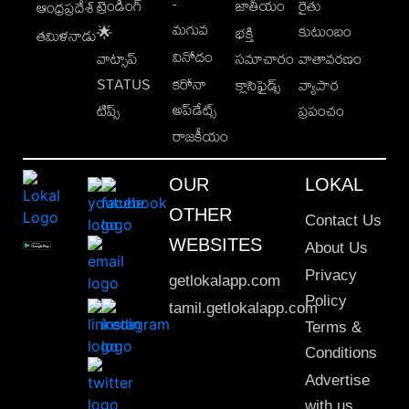
-
ట్రెండింగ్
జాతీయం
రైతు
ఆంధ్రప్రదేశ్
మగువ
కుటుంబం
🌟
భక్తి
తమిళనాడు
వినోదం
వాట్సాప్
సమాచారం
వాతావరణం
STATUS
కరోనా
క్లాసిఫైడ్స్
వ్యాపార
అప్‌డేట్స్
టిప్స్
ప్రపంచం
రాజకీయం
OUR
LOKAL
OTHER
Contact Us
WEBSITES
About Us
Privacy
getlokalapp.com
Policy
tamil.getlokalapp.com
Terms &
Conditions
Advertise
with us