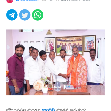
బోయినపల్లి మండల
కాంగ్రెస్
నూతన అధ్యక్షుడు