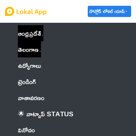
డౌన్లోడ్ లోకల్ యాప్
ఆంధ్రప్రదేశ్
తెలంగాణ
ఉద్యోగాలు
ట్రెండింగ్
వాతావరణం
🌟 వాట్సాప్ STATUS
వినోదం