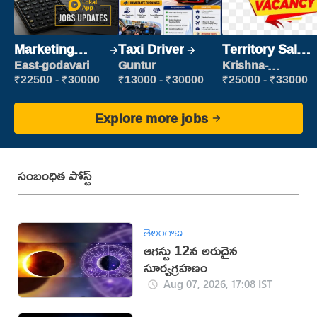
Marketing
Taxi Driver
Territory Sales
Executive
Manager
East-godavari
Guntur
Krishna-
vijayawada
₹22500 - ₹30000
₹13000 - ₹30000
₹25000 - ₹33000
Explore more jobs
సంబంధిత పోస్ట్
తెలంగాణ
ఆగస్టు 12న అరుదైన
సూర్యగ్రహణం
Aug 07, 2026, 17:08 IST