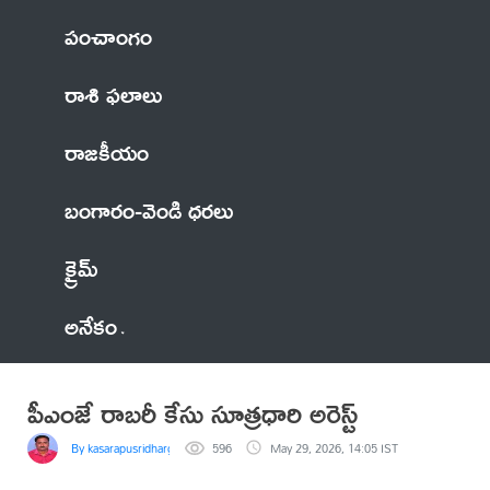
పంచాంగం
రాశి ఫలాలు
రాజకీయం
బంగారం-వెండి ధరలు
క్రైమ్
అనేకం
పీఎంజే రాబరీ కేసు సూత్రధారి అరెస్ట్
By kasarapusridhargoud
596
May 29, 2026, 14:05 IST