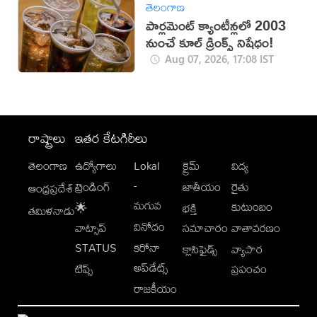
తెలంగాణ
పార్లమెంట్ క్యాంటీన్లలో 2003
నుంచే కూల్ డ్రింక్స్ నిషేధం!
Aug 07, 2026, 17:08 IST
రాష్ట్రాలు
ఇతర కేటగిరీలు
తెలంగాణ
ఉద్యోగాలు
Lokal
క్రైమ్
విద్య
-
ట్రెండింగ్
జాతీయం
రైతు
ఆంధ్రప్రదేశ్
మగువ
కుటుంబం
🌟
భక్తి
తమిళనాడు
వినోదం
వాట్సాప్
సమాచారం
వాతావరణం
STATUS
కరోనా
క్లాసిఫైడ్స్
వ్యాపార
అప్‌డేట్స్
టిప్స్
ప్రపంచం
రాజకీయం