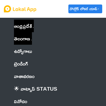
డౌన్లోడ్ లోకల్ యాప్
ఆంధ్రప్రదేశ్
తెలంగాణ
ఉద్యోగాలు
ట్రెండింగ్
వాతావరణం
🌟 వాట్సాప్ STATUS
వినోదం