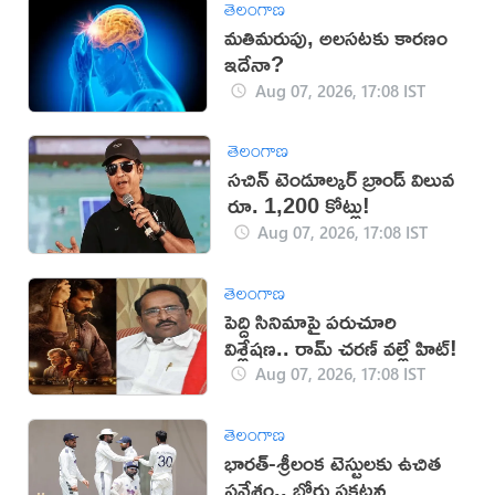
తెలంగాణ
మతిమరుపు, అలసటకు కారణం
ఇదేనా?
Aug 07, 2026, 17:08 IST
తెలంగాణ
సచిన్ టెండూల్కర్ బ్రాండ్ విలువ
రూ. 1,200 కోట్లు!
Aug 07, 2026, 17:08 IST
తెలంగాణ
పెద్ది సినిమాపై పరుచూరి
విశ్లేషణ.. రామ్ చరణ్ వల్లే హిట్!
Aug 07, 2026, 17:08 IST
తెలంగాణ
భారత్-శ్రీలంక టెస్టులకు ఉచిత
ప్రవేశం.. బోర్డు ప్రకటన