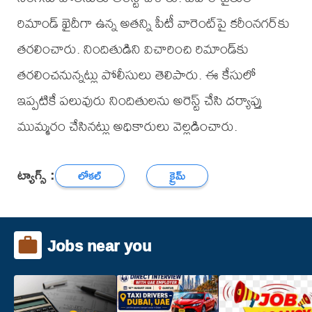
రిమాండ్ ఖైదీగా ఉన్న అతన్ని పీటీ వారెంట్‌పై కరీంనగర్‌కు
తరలించారు. నిందితుడిని విచారించి రిమాండ్‌కు
తరలించనున్నట్లు పోలీసులు తెలిపారు. ఈ కేసులో
ఇప్పటికే పలువురు నిందితులను అరెస్ట్ చేసి దర్యాప్తు
ముమ్మరం చేసినట్లు అధికారులు వెల్లడించారు.
ట్యాగ్స్ :
లోకల్
క్రైమ్
Jobs near you