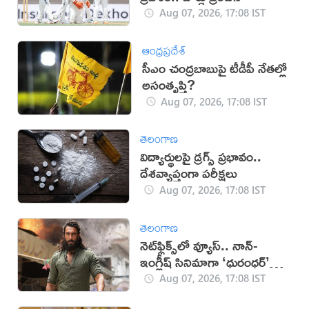
Aug 07, 2026, 17:08 IST
ఆంధ్రప్రదేశ్
సీఎం చంద్రబాబుపై టీడీపీ నేతల్లో
అసంతృప్తి?
Aug 07, 2026, 17:08 IST
తెలంగాణ
విద్యార్థులపై డ్రగ్స్ ప్రభావం..
దేశవ్యాప్తంగా పరీక్షలు
Aug 07, 2026, 17:08 IST
తెలంగాణ
నెట్‌ఫ్లిక్స్‌లో వ్యూస్.. నాన్-
ఇంగ్లీష్ సినిమాగా ‘ధురంధర్’
రికార్డు
Aug 07, 2026, 17:08 IST