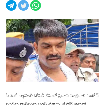
పీఎంజే జ్యువెలరీ దోపిడీ కేసులో ప్రధాన సూత్రధారి సుభోధ్
సింగ్‌ను పోలీసులు అరెస్ట్ చేశారు. బీహార్ జైలులో