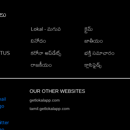
ీలు
Lokal - మగువ
క్రైమ్
వినోదం
జాతీయం
TATUS
కరోనా అప్‌డేట్స్
భక్తి సమాచారం
రాజకీయం
క్లాసిఫైడ్స్
OUR OTHER WEBSITES
getlokalapp.com
tamil.getlokalapp.com