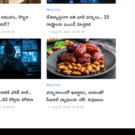
తెలంగాణ
కు ఆముదం, కొబ్బరి
దేశవ్యాప్తంగా అతి భారీ వర్షాలు.. 15
ెటర్?
రాష్ట్రాలకు ఐఎండీ హెచ్చరిక
, 02:08 IST
Aug 07, 2026, 02:08 IST
తెలంగాణ
ురాలికి ఫోన్ కాల్..
వర్షాకాలంలో ఖర్జూరం, బాదంతో
.1.43 కోట్లకు టోకరా
సీజనల్ వ్యాధులకు చెక్: నిపుణులు
, 01:08 IST
Aug 07, 2026, 01:08 IST