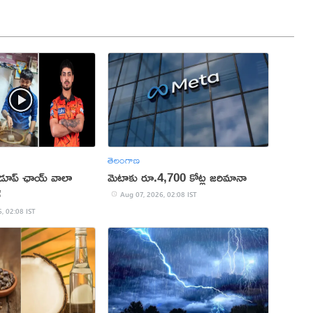
తెలంగాణ
 డూప్ ఛాయ్ వాలా
మెటాకు రూ.4,700 కోట్ల జరిమానా
్
Aug 07, 2026, 02:08 IST
, 02:08 IST