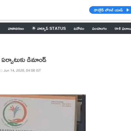
డౌన్లోడ్ లోకల్ యాప్
వాతావరణం
🌟 వాట్సాప్ STATUS
వినోదం
పంచాంగం
రాశి ఫలాల
ల ఏర్పాటుకు డిమాండ్
Jun 14, 2026, 04:06 IST