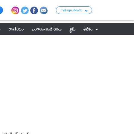
Telugu తెలుగు
ు
రాజకీయం
బంగారం-వెండి ధరలు
క్రైమ్
అనేకం