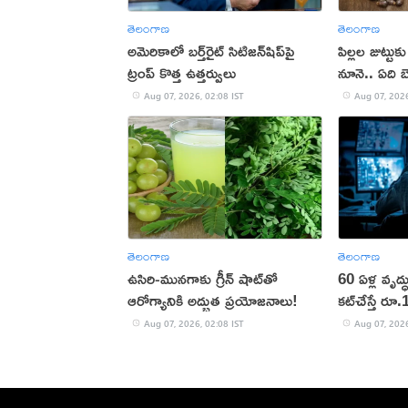
తెలంగాణ
తెలంగాణ
అమెరికాలో బర్త్‌రైట్ సిటిజన్‌షిప్‌పై
పిల్లల జుట్టు
ట్రంప్ కొత్త ఉత్తర్వులు
నూనె.. ఏది బ
Aug 07, 2026, 02:08 IST
Aug 07, 2026
తెలంగాణ
తెలంగాణ
ఉసిరి-మునగాకు గ్రీన్ షాట్‌తో
60 ఏళ్ల వృద్ధ
ఆరోగ్యానికి అద్భుత ప్రయోజనాలు!
కట్‌చేస్తే రూ
Aug 07, 2026, 02:08 IST
Aug 07, 2026