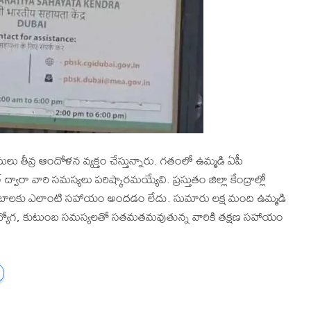
వాసులు తీవ్ర ఆందోళన వ్యక్తం చేస్తున్నారు. గతంలో ఉమ్మడి ఏపీ
 ద్వారా వారి సమస్యలు పరిష్కారమయ్యేవి. ప్రస్తుతం జిల్లా కేంద్రాల్లో
ుటుంబాలకు ఎలాంటి సహాయం అందడం లేదు. సుమారు లక్ష మంది ఉమ్మడి
ద్యోగ, కుటుంబ సమస్యలతో సతమతమవుతున్న వారికి తక్షణ సహాయం