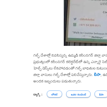
గల్ఫ్ దేశాల్లో నివసిస్తున్న ఉమ్మడి కరీంనగర్ జిల్లా 
ప్రభుత్వంలో కరీంనగర్ కలెక్టరేట్‌లో ఉన్న ఎన్నారై సెల్
హెల్ప్ డెస్క్‌లు లేకపోవడంతో గల్ఫ్ బాధితుల క
జిల్లా వాసులు గల్ఫ్ దేశాల్లో పనిచేస్తున్నారు.
వీసా
, ఉ
అందక ఇబ్బందులు పడుతున్నారు.
ట్యాగ్స్ :
లోకల్
ఇతర కంటెంట్
వీసా