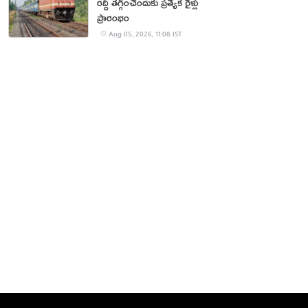
రద్దీ తగ్గించేందుకు ప్రత్యేక రైళ్లు
ప్రారంభం
Aug 05, 2026, 11:08 IST