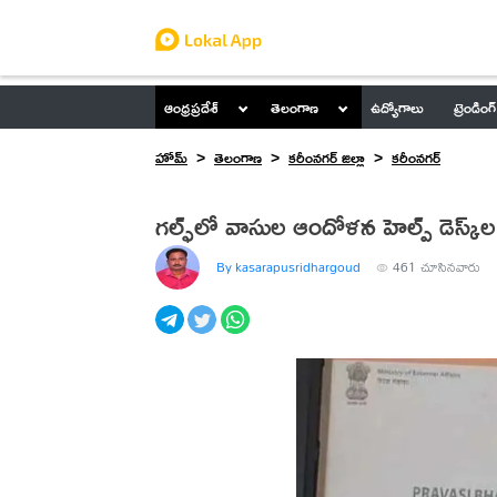
ఆంధ్రప్రదేశ్
తెలంగాణ
ఉద్యోగాలు
ట్రెండింగ్
హోమ్
తెలంగాణ
కరీంనగర్ జిల్లా
కరీంనగర్
గల్ఫ్‌లో వాసుల ఆందోళన హెల్ప్ డెస్క్‌
By kasarapusridhargoud
461
చూసినవారు