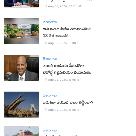
ప్రాధాన్యం!
Aug 06, 2026, 02:08 IST
తెలంగాణ
గాలి నుంచి నీటిని తయారుచేసిన
13 ఏళ్ల బాలుడు!
Aug 06, 2026, 01:08 IST
తెలంగాణ
ఎయిర్ ఇండియా సీఈవోగా
టెవోల్డే గెబ్రెమరియం నియామకం
Aug 05, 2026, 16:08 IST
తెలంగాణ
అమెరికా ఆయుధ బలం తగ్గిందా?
Aug 05, 2026, 15:08 IST
తెలంగాణ