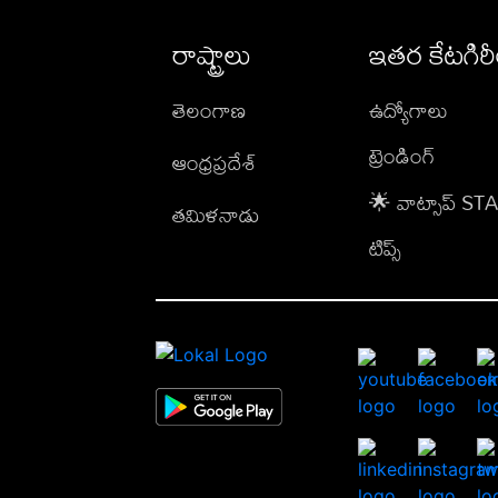
రాష్ట్రాలు
ఇతర కేటగిర
తెలంగాణ
ఉద్యోగాలు
ట్రెండింగ్
ఆంధ్రప్రదేశ్
🌟 వాట్సాప్ S
తమిళనాడు
టిప్స్