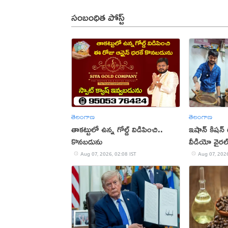
సంబంధిత పోస్ట్
తెలంగాణ
తెలంగాణ
తాకట్టులో ఉన్న గోల్డ్ విడిపించి..
ఇషాన్ కిషన్
కొనబడును
వీడియో వైరల
Aug 07, 2026, 02:08 IST
Aug 07, 2026