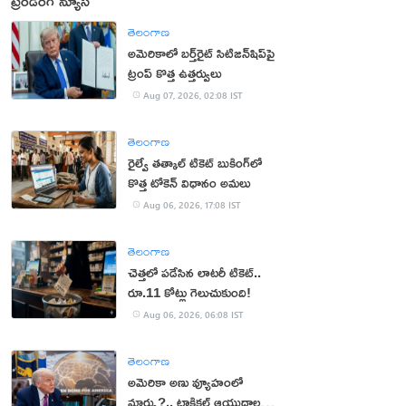
ట్రెండింగ్ న్యూస్
తెలంగాణ
అమెరికాలో బర్త్‌రైట్ సిటిజన్‌షిప్‌పై
ట్రంప్ కొత్త ఉత్తర్వులు
Aug 07, 2026, 02:08 IST
తెలంగాణ
రైల్వే తత్కాల్ టికెట్ బుకింగ్‌లో
కొత్త టోకెన్ విధానం అమలు
Aug 06, 2026, 17:08 IST
తెలంగాణ
చెత్తలో పడేసిన లాటరీ టికెట్..
రూ.11 కోట్లు గెలుచుకుంది!
Aug 06, 2026, 06:08 IST
తెలంగాణ
అమెరికా అణు వ్యూహంలో
మార్పు?.. టాక్టికల్ ఆయుధాలకు